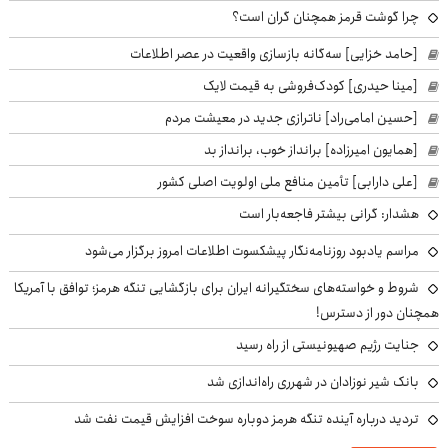
چرا گوشت قرمز همچنان گران است؟
[حامد خزایی] سه‌گانه بازسازی واقعیت در عصر اطلاعات
[مینا حیدری] کودک‌فروشی به قیمت لایک
[حسین امامی‌راد] ناترازی جدید در معیشت مردم
[همایون امیرزاده] برانداز خوب، برانداز بد
[علی دارابی] تأمین منافع ملی اولویت اصلی کشور
هشدار: گرانی بیشتر فاجعه‌بار است
مراسم یادبود روزنامه‌نگار پیشکسوت اطلاعات امروز برگزار می‌شود
شروط و خواسته‌های سختگیرانه ایران برای بازگشایی تنگه هرمز؛ توافق با آمریکا
همچنان دور از دسترس!
جنایت رژیم صهیونیستی از راه رسید
بانک شیر نوزادان در شهرری راه‌اندازی شد
تردید درباره آینده تنگه هرمز دوباره سوخت افزایش قیمت نفت شد