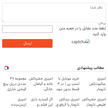
0
/
400
لطفا عدد مقابل را در جعبه متن
وارد کنید
ارسال
مطالب پیشنهادی
اسپری
خرید موبایل با
اسپری حشره‌کش
مجموعه 47
عنکبوت‌‌کش
اسنپ پی | در ۴
خانه و گیاهان
عددی دریل پیچ
تارومار
قسط بدون سود
خانگی،
گوشتی شارژی
ازبین‌برنده انواع
و کارمزد!
نابودکننده انواع
(تخفیف به مدت
اسپری حشره‌کش
اسپری بیدکش
اگر کمردرد داری
اسپری
عنکبوت
حشرات خانگی و
محدود)
طبیعی تارومار
تارومار با اثرفوری
این فیلم رو
ازبین‌برنده
آفات