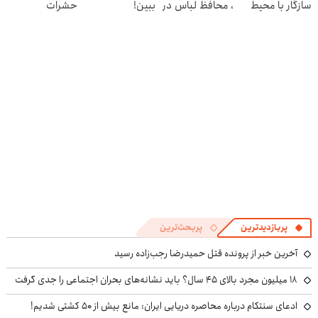
سازگار با محیط
، محافظ لباس در
ببین!
حشرات
زیست و با
مقابل بید
◗پرسش‌نامه رو
رختخواب،
محافظت طبیعی
پر کن◖
مناسب برای
مقابله با انواع
ساس
پربازدیدترین
پربحث‌ترین
آخرین خبر از پرونده قتل حمیدرضا رجب‌زاده رسید
۱۸ میلیون مجرد بالای ۴۵ سال؟ باید نشانه‌های بحران اجتماعی را جدی گرفت
ادعای سنتکام درباره محاصره دریایی ایران: مانع بیش از ۵۰ کشتی شدیم!