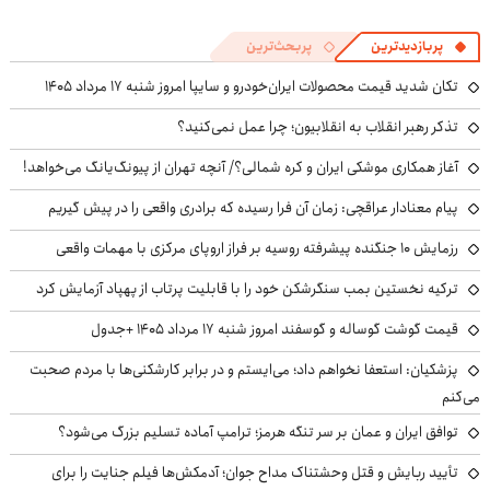
پربازدیدترین
پربحث‌ترین
تکان شدید قیمت محصولات ایران‌خودرو و سایپا امروز شنبه ۱۷ مرداد ۱۴۰۵
تذکر رهبر انقلاب به انقلابیون؛ چرا عمل نمی‌کنید؟
آغاز همکاری موشکی ایران و کره شمالی؟/ آنچه تهران از پیونگ‌یانگ می‌خواهد!
پیام معنادار عراقچی: زمان آن فرا رسیده که برادری واقعی را در پیش گیریم
رزمایش ۱۰ جنگنده پیشرفته روسیه بر فراز اروپای مرکزی با مهمات واقعی
ترکیه نخستین بمب سنگرشکن خود را با قابلیت پرتاب از پهپاد آزمایش کرد
قیمت گوشت گوساله و گوسفند امروز شنبه ۱۷ مرداد ۱۴۰۵ +جدول
پزشکیان: استعفا نخواهم داد؛ می‌ایستم و در برابر کارشکنی‌ها با مردم صحبت
می‌کنم
توافق ایران و عمان بر سر تنگه هرمز؛ ترامپ آماده تسلیم بزرگ می‌شود؟
تأیید ربایش و قتل وحشتناک مداح جوان؛ آدمکش‌ها فیلم جنایت را برای