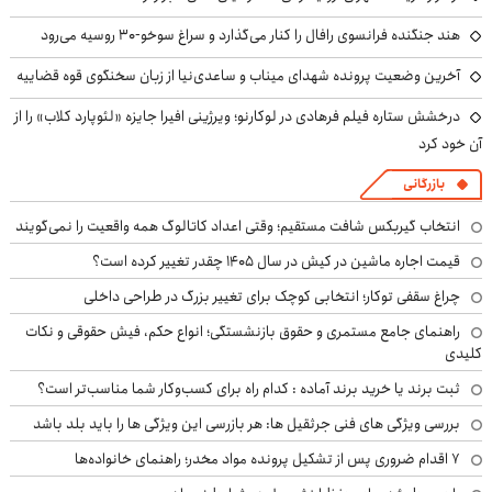
هند جنگنده فرانسوی رافال را کنار می‌گذارد و سراغ سوخو-30 روسیه می‌رود
آخرین وضعیت پرونده شهدای میناب و ساعدی‌نیا از زبان سخنگوی قوه قضاییه
درخشش ستاره فیلم فرهادی در لوکارنو؛ ویرژینی افیرا جایزه «لئوپارد کلاب» را از
آن خود کرد
بازرگانی
انتخاب گیربکس شافت مستقیم؛ وقتی اعداد کاتالوگ همه واقعیت را نمی‌گویند
قیمت اجاره ماشین در کیش در سال ۱۴۰۵ چقدر تغییر کرده است؟
چراغ سقفی توکار؛ انتخابی کوچک برای تغییر بزرگ در طراحی داخلی
راهنمای جامع مستمری و حقوق بازنشستگی؛ انواع حکم، فیش حقوقی و نکات
کلیدی
ثبت برند یا خرید برند آماده : کدام راه برای کسب‌وکار شما مناسب‌تر است؟
بررسی ویژگی های فنی جرثقیل ها: هر بازرسی این ویژگی ها را باید بلد باشد
۷ اقدام ضروری پس از تشکیل پرونده مواد مخدر؛ راهنمای خانواده‌ها