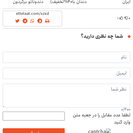
ایران
دندان با40%تخفیف)
دندوناتو برگردون
(40%off)
۱
۰
شما چه نظری دارید؟
0
/
400
لطفا عدد مقابل را در جعبه متن
وارد کنید