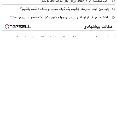
راهی مطمئن برای حفظ ارزش پول در شرایط نوسان
چیدمان کیف مدرسه؛ چگونه یک کیف مرتب و سبک داشته باشیم؟
ناگفته‌های طلاق توافقی در ایران؛ چرا حضور وکیل متخصص ضروری است؟
مطالب پیشنهادی
این کرم جلبک، جوری چروکاتو صاف میکنه که انگار بوتاکس کردی!(تخفیف
ویژه)
قیمت روز آهن آلات فقط با یک تماس از آهن پرایس
IM LS7 لوکس ترین شاسی بلند برقی ایران
قیمت روز آهن آلات ساختمانی و صنعتی
بازرسی جرثقیل
فرم ساز آنلاین
خرید مواد شیمیایی
امداد کرمان موتور
خرید یوسی
اقتصاد ایرانی
بهترین بروکر
ارز دیجیتال
بلیط اتوبوس
نسخه دسکتاپ