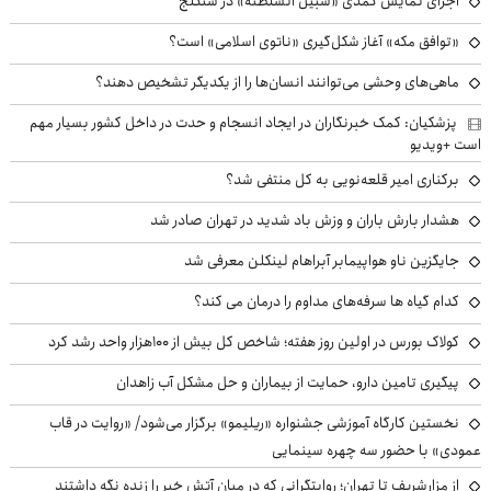
اجرای نمایش کمدی «سبیل السلطنه» در سنگلج
«توافق مکه» آغاز شکل‌گیری «ناتوی اسلامی» است؟
ماهی‌های وحشی می‌توانند انسان‌ها را از یکدیگر تشخیص دهند؟
پزشکیان: کمک خبرنگاران در ایجاد انسجام و حدت در داخل کشور بسیار مهم
است +ویدیو
برکناری امیر قلعه‌نویی به کل منتفی شد؟
هشدار بارش باران و وزش باد شدید در تهران صادر شد
جایگزین ناو هواپیمابر آبراهام لینکلن معرفی شد
کدام گیاه ها سرفه‌های مداوم را درمان می کند؟
کولاک بورس در اولین روز هفته؛ شاخص کل بیش از ۱۰۰هزار واحد رشد کرد
پیگیری تامین دارو، حمایت از بیماران و حل مشکل آب زاهدان
نخستین کارگاه آموزشی جشنواره «ریلیمو» برگزار می‌شود/ «روایت در قاب
عمودی» با حضور سه چهره سینمایی
از مزارشریف تا تهران؛ روایتگرانی که در میان آتش خبر را زنده نگه داشتند