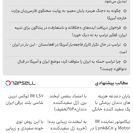
تبدیل می‌شود
چگونه به «جنگ هرمز» پایان دهیم؛ به روایت سخنگوی فارسی‌زبان وزارت
خارجه آمریکا
فراخوان دریافت ایده‌های «خلاقانه و نامتعارف» در پنتاگون برای تنبیه
ایران؛ کفگیر ترامپ به ته دیگ خورد!
ترامپ در حال تکرار کارزار فاجعه‌بار آمریکا در افغانستان - این بار در ایران -
است
چرا ترامپ حمله به ایران را متوقف کرد؛ موضع ایران و آمریکا در قبال
«توافق» چیست؟
مطالب پیشنهادی
پایان دغدغه هزینه
با اعتماد بنفس لبخند
IM LS7 لوکس ترین
های دندان پزشکی با
بزن (ژل سفیدکننده
شاسی بلند برقی ایران
پک سفید کننده خانگی
دندان40%تخفیف)
نیکاموتور نماینده IM
به لبخندت زیبایی بده!
با این روش توی
Motor و Lynk&Co در
(خرید ژل سفیدکننده
خونه،سفیدی و زیبایی