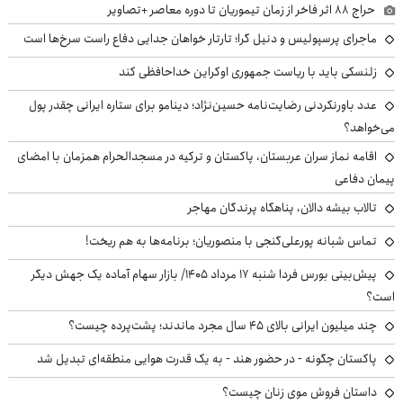
حراج ۸۸ اثر فاخر از زمان تیموریان تا دوره معاصر +تصاویر
ماجرای پرسپولیس و دنیل گرا؛ تارتار خواهان جدایی دفاع راست سرخ‌ها است
زلنسکی باید با ریاست جمهوری اوکراین خداحافظی کند
عدد باورنکردنی رضایت‌نامه حسین‌نژاد؛ دینامو برای ستاره ایرانی چقدر پول
می‌خواهد؟
اقامه نماز سران عربستان، پاکستان و ترکیه در مسجدالحرام همزمان با امضای
پیمان دفاعی
تالاب بیشه دالان، پناهگاه پرندگان مهاجر
تماس شبانه پورعلی‌گنجی با منصوریان؛ برنامه‌ها به هم ریخت!
پیش‌بینی بورس فردا شنبه ۱۷ مرداد ۱۴۰۵/ بازار سهام آماده یک جهش دیگر
است؟
چند میلیون ایرانی بالای ۴۵ سال مجرد ماندند؛ پشت‌پرده چیست؟
پاکستان چگونه - در حضور هند - به یک قدرت هوایی منطقه‌ای تبدیل شد
داستان فروش موی زنان چیست؟