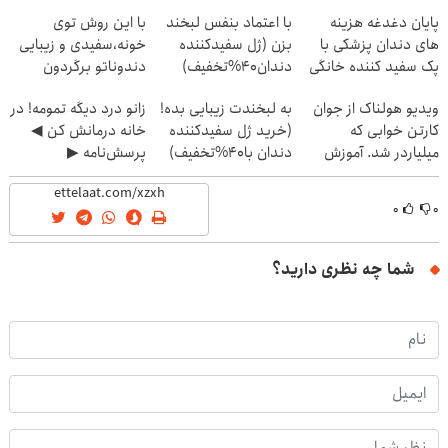
پایان دغدغه هزینه
با اعتماد بنفس لبخند
با این روش توی
های دندان پزشکی با
بزن (ژل سفیدکننده
خونه،سفیدی و زیبایی
پک سفید کننده خانگی
دندان40%تخفیف)
دندوناتو برگردون
(40%off)
ویدیو هولناک از جوان
به لبخندت زیبایی بده!
زانو درد دیگه تمومه! در
کارتن خوابی که
(خرید ژل سفیدکننده
خانه درمانش کن ◀
میلیاردر شد. آموزش
دندان با40%تخفیف)
پرسش‌نامه ▶
رایگان
۰
۰
شما چه نظری دارید؟