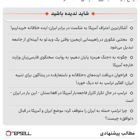
شاید ندیده باشید
آشکارترین اعتراف آمریکا به شکست در برابر ایران؛ ایده خلاقانه خریداریم!
مجتبی شکوری در راهپیمایی اربعین؛ وقتی یک ویدئو به آیینه‌ای از جامعه
تبدیل می‌شود
چگونه به «جنگ هرمز» پایان دهیم؛ به روایت سخنگوی فارسی‌زبان وزارت
خارجه آمریکا
فراخوان دریافت ایده‌های «خلاقانه و نامتعارف» در پنتاگون برای تنبیه
ایران؛ کفگیر ترامپ به ته دیگ خورد!
ترامپ در حال تکرار کارزار فاجعه‌بار آمریکا در افغانستان - این بار در ایران -
است
چرا ترامپ حمله به ایران را متوقف کرد؛ موضع ایران و آمریکا در قبال
«توافق» چیست؟
مطالب پیشنهادی