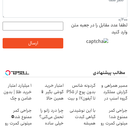
0
/
400
لطفا عدد مقابل را در جعبه متن
وارد کنید
ارسال
مطالب پیشنهادی
مسیر همراهی و
گردونه شانس
اعتبار خرید
۱ میلیارد اعتبار
گزارش عملکرد
بدون پوچ از PS5
گوشی بگیر 📱
خرید طلا | بدون
گروه اسنپ در
تا آیفون17 و بیت
همین حالا
ضامن و چک
۱۴۰۴
کوین 🔥
درخواست اعتبار
جراحی کمر
با این نوشیدنی
چرا درد زانو را
جراحی کمر
بده 🎯
ممنوع شد!
گیاهی کبدت
تحمل می‌کنی؟
ممنوع شد⛔
میتونی کمرت رو
همیشه
خیلی ساده
میتونی کمرت رو
در منزل درمان
پرقدرته55%تخفیف
درمنزل درمانش
در منزل درمان