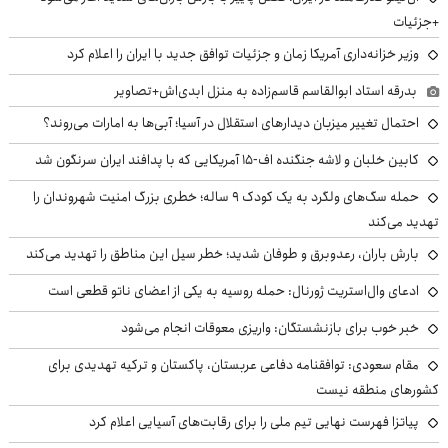
+جزئیات
وزیر خزانه‌داری آمریکا زمان و جزئیات توافق جدید با ایران را اعلام کرد
بدرقه استاد ابوالقاسم قاسم‌زاده به منزل ابدی‌اش+تصاویر
احتمال تغییر میزبان دیدارهای استقلال در آسیا؛ آبی‌ها به امارات می‌روند؟
کابین خلبان و لاشه جنگنده اف-۱۵ آمریکایی که با پدافند ایران سرنگون شد
حمله سگ‌های ولگرد به یک کودک ۹ ساله؛ خطری بزرگ امنیت شهروندان را
تهدید می‌کند
بارش باران، رعدوبرق و طوفان شدید؛ خطر سیل این مناطق را تهدید می‌کند
ادعای وال‌استریت ژورنال: حمله روسیه به یکی از اعضای ناتو قطعی است
خبر خوب برای بازنشستگان: واریزی معوقات انجام می‌شود
مقام سعودی: توافقنامه دفاعی عربستان، پاکستان و ترکیه تهدیدی برای
کشورهای منطقه نیست
پیاتزا فهرست نهایی تیم ملی را برای رقابت‌های آسیایی اعلام کرد