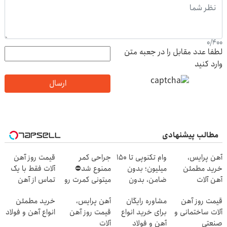
0
/
400
لطفا عدد مقابل را در جعبه متن
وارد کنید
ارسال
مطالب پیشنهادی
آهن پرایس،
وام تکنوپی تا ۱۵۰
جراحی کمر
قیمت روز آهن
خرید مطمئن
میلیون؛ بدون
ممنوع شد⛔
آلات فقط با یک
آهن آلات
ضامن، بدون
میتونی کمرت رو
تماس از آهن
دردسر
در منزل درمان
پرایس
قیمت روز آهن
مشاوره رایگان
آهن پرایس،
خرید مطمئن
کنی! 👈🏻
آلات ساختمانی و
برای خرید انواع
قیمت روز آهن
انواع آهن و فولاد
پرسش‌نامه
صنعتی
آهن و فولاد
آلات