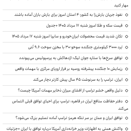
مهار کنید
نفوذ جریان بارش‌زا به کشور؛ ۴ استان امروز برای بارش باران آماده باشند
قیمت سکه و طلا امروز شنبه ۱۷ مرداد ۱۴۰۵ +جدول
تکان شدید قیمت محصولات ایران‌خودرو و سایپا امروز شنبه ۱۷ مرداد ۱۴۰۵
بُرد ۳۰۰۰ کیلومتری جنگنده سوخو-۳۰ با مخزن سوخت ۹.۶ تُنی
توافق سرخ‌ها با ستاره جوان لیگ؛ اژدهاکش به پرسپولیس می‌پیوندد
رزمایش ۱۰ جنگنده پیشرفته روسیه بر فراز اروپای مرکزی با مهمات واقعی
ایران، ترامپ را به سرنوشت ۴۵ سال پیش کارتر دچار می‌کند
دلیل واقعی خشم ترامپ از افشای میزان ذخایر مهمات آمریکا چیست؟
دفتر حفاظت منافع ایران در قاهره: ترامپ برای احیای توافق قبلی التماس
می‌کند
توافق ایران و عمان بر سر تنگه هرمز؛ ترامپ آماده تسلیم بزرگ می‌شود؟
واکنش همتی به اظهارات وزیر خزانه‌داری آمریکا درباره توافق با ایران +جزئیات