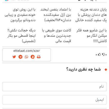
پایان دغدغه هزینه
با اعتماد بنفس لبخند
با این روش توی
های دندان پزشکی با
بزن (ژل سفیدکننده
خونه،سفیدی و زیبایی
پک سفید کننده خانگی
دندان40%تخفیف)
دندوناتو برگردون
(40%off)
با این شامپو همه فکر
کاشت موی طبیعی با
دیگه خجالت نکش‼️
میکنن انگار مو
جدیدترین متدها و
اینجا قسطی مو بکار
کاشتی!!!!!
قیمت عالی
(تضمینی)
۰
۰
شما چه نظری دارید؟