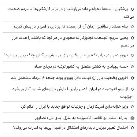
پزشکیان: استعفا نخواهم داد؛ می‌ایستم و در برابر کارشکنی‌ها با مردم صحبت
می‌کنم
پیام معنادار عراقچی: زمان آن فرا رسیده که برادری واقعی را در پیش گیریم
یحیی سریع: تجمعات تجاوزکارانه سعودی در هر کجا که باشند را هدف قرار
می‌دهیم
ترومپت‌نواز در برابر تک‌تیرانداز؛ وقتی نوای موسیقی بر آتش جنگ پیروز می‌شود!
حمله پهپادی به کشتی متعلق به کشور ترکیه در دریای سیاه
آخرین وضعیت بازار ارز؛ قیمت دلار، یورو و پوند جمعه ۱۶ مرداد مشخص شد
ال‌نینو قدرت‌مند در ایران؛ فصل پاییز با بارش باران‌های شدید آغاز می‌شود
+جزئیات
وزیر خزانه‌داری آمریکا زمان و جزئیات توافق جدید با ایران را اعلام کرد
بدرقه استاد ابوالقاسم قاسم‌زاده به منزل ابدی‌اش+تصاویر
احتمال تغییر میزبان دیدارهای استقلال در آسیا؛ آبی‌ها به امارات می‌روند؟