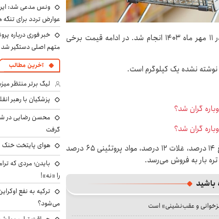
ونس مدعی شد: ایران 
عوارض تردد برای تنگه ه
خبر فوری درباره پرو
مهر نوشت: رصد هفتگی قیمت برخی کالاهای اساسی در ۱۱ مهر ماه ۱۴۰۳ انجام شد. در ادامه قیمت برخی
متهم اصلی دستگیر شد
آخرین مطالب
ی نوشته نشده یک کیلوگرم است.
لیگ برتر منتظر میزب
پزشکیان با رهبر انقل
محسن رضایی در شور
گرفت
هوای پایتخت خنک م
گفتنی است؛ حبوبات ۲۰ درصد، مرغ ۱۴ درصد و تخم مرغ ۱۴ درصد، غلات ۱۲ درصد، مواد پروتئینی ۶۵ درصد
بایدن؛ مردی که ترا
را «نه»!
 باشید
ترکیه به نفع اوکرای
می‌شود؟
جزخوانی و عقب‌نشینی» است