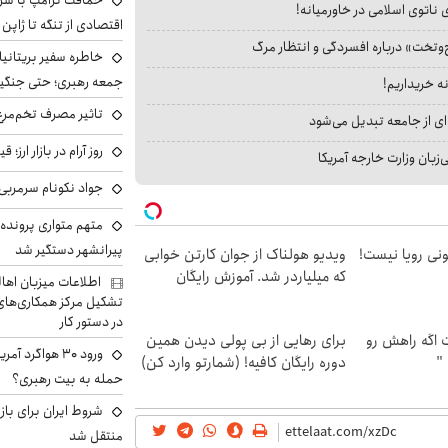
حماقت ترامپ با شرق
 ناتوی اسلامی در خاورمیانه!
اقتصادی از تنگه تا ژاپن
‌وتخت» درباره افسردگی و انتظار مرگ
خاطره سفیر بریتانیا 
جمعه رهبری؛ حتی جنگید
نه خریداریم!
تاثیر مصرف تخم‌مرغ
ای از جامعه تبدیل می‌شود
روز آرام در بازار ارز؛
بان وزارت خارجه آمریکا
جواد نکونام سرمربی 
متهم متواری پرونده ا
پیرانشهر دستگیر شد
هی 800 میلیونی رویا نیست!
ویدیو هولناک از جوان کارتن خوابی
که میلیاردر شد. آموزش رایگان
اطلاعات میزبان اها
تشکیل مرکز همکاری‌های ر
در دستور کار
اگه راهش رو
برای رهایی از بی پولی دیدن همین
ورود ۳۰ هواگرد
 "
دوره رایگان کافیه! (شمارتو وارد کن)
حمله به بیت رهبری؟
شروط ایران برای باز
منتقل شد