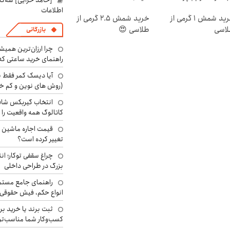
[حامد خزایی] سه‌گا
سطی
اطلاعات
خرید شمش 1 گرمی از
خرید شمش 2.5 گرمی از
اسی
طلاسی 😍
بازرگانی
چرا ارزان‌ترین همی
راهنمای خرید ساعتی که 
آیا دیسک کمر فقط ب
(روش های نوین و کم خ
انتخاب گیربکس شاف
کاتالوگ همه واقعیت را 
تغییر کرده است؟
چراغ سقفی توکار؛ ان
بزرگ در طراحی داخلی
راهنمای جامع مستم
انواع حکم، فیش حقوقی 
ثبت برند یا خرید برن
کسب‌وکار شما مناسب‌ت