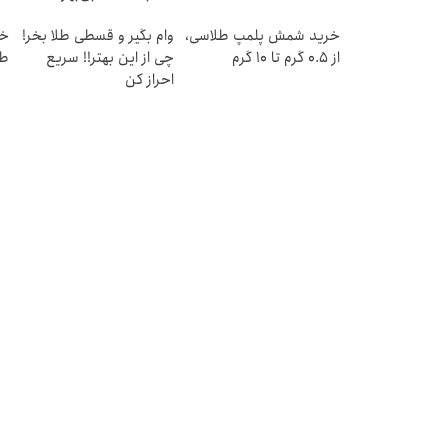
ق
خرید شمش پلمپ طلاسی،
وام بگیر و قسطی طلا بخر!
از ۰.۵ گرم تا ۱۰ گرم
چی از این بهتر!! سریع
طل
احراز کن