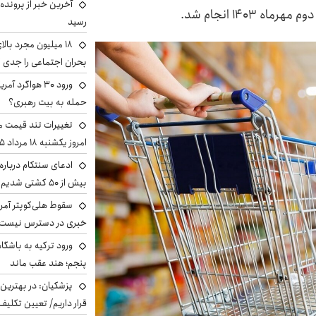
آخرین خبر از پرونده
۱۴۰ انجام شد.
رسید
بحران اجتماعی را جدی 
ورود ۳۰ هواگرد
حمله به بیت رهبری؟
تغییرات تند قیمت مح
امروز یکشنبه ۱۸ مرداد ۱۴۰۵ +جدول
ادعای سنتکام درباره
بیش از ۵۰ کشتی شدیم!
سقوط هلی‌کوپتر آمر
خبری در دسترس نیست
ورود ترکیه به باشگا
پنجم؛ هند عقب ماند
پزشکیان‌: در بهترین
قرار داریم/ تعیین تکل