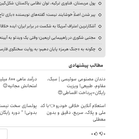
پول عربستان، فناوری ترکیه، توان نظامی پاکستان؛ شکل‌گیری
پیر شدن اصلاً خوشایند نیست؛ گفته‌های نویسنده «بازی تاج
آشکارترین اعتراف آمریکا به شکست در برابر ایران؛ ایده خلاقا
مجتبی شکوری در راهپیمایی اربعین؛ وقتی یک ویدئو به آیینه‌
چگونه به «جنگ هرمز» پایان دهیم؛ به روایت سخنگوی فارسی‌ز
مطالب پیشنهادی
دندان مصنوعی سوئیسی | سبک،
درآمد ما
مقاوم، طبیعی! ویزیت
امتحانش مجانیه😉
رایگان+پرداخت اقساطی😍
استعلام آنلاین خلافی خودرو 👈با کد
پولسازی سخت نیست 
ملی و پلاک، سریع، دقیق و بدون
بدونی! " دوره رایگان
معطلی
۰
۰