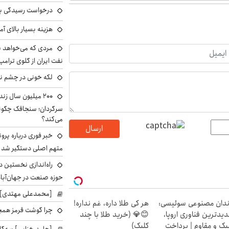
درخواست رسیدگی به 
هزینه بسیار بالای آ
مردی که می‌خواهد 
نفت ایران از گلوی ترامپ
لکه خونی در چشم نگ
۲۰۰ میلیون سال ز
می‌کند؟
ارسال
خبر فوری درباره پرو
متهم اصلی دستگیر شد
راه‌اندازی نخستین 
حوزه صنعت در جهان‌آباد
[محمدعلی مهتدی] با
دان مصنوعی سوئیسی:
هر کی طلا داره، غم نداره!
چرا گوشت قرمز همچ
یدترین فناوری اروپا،
😊💎 (خرید طلا با چند
ک و مقاوم | پرداخت
کلیک)