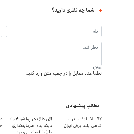
شما چه نظری دارید؟
0
/
400
لطفا عدد مقابل را در جعبه متن وارد کنید
مطالب پیشنهادی
IM LS7 لوکس ترین
الان طلا بخر پولشو 4 ماه
دن
شاسی بلند برقی ایران
دیگه بده! سرمایه‌گذاری
جد
طلا با اقساط بی‌بهره
سب