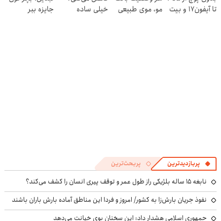
تا آیفون17 و بیت
مو، موی طبیعی
خیلی ساده
جایزه ببر
کوین 🔥
بکار!
درمنزل درمانش
کن
پربازدیدترین
پربحث‌ترین
نابغه ۱۵ ساله بلژیکی راز طول عمر و توقف پیری انسان را کشف می‌کند؟
نفوذ جریان بارش‌زا به کشور/ امروز و فردا این مناطق آماده بارش باران باشند
جمهوری اسلامی هشدار داد: این سخنان بوی خیانت می‌دهد