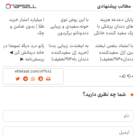
مطالب پیشنهادی
پایان دغدغه هزینه
با این روش توی
۱ میلیارد اعتبار خرید
های دندان پزشکی با
خونه،سفیدی و زیبایی
طلا | بدون ضامن و
پک سفید کننده خانگی
دندوناتو برگردون
چک
(40%off)
با اعتماد بنفس لبخند
به لبخندت زیبایی بده!
زانو درد دیگه تمومه! در
بزن (ژل سفیدکننده
(خرید ژل سفیدکننده
خانه درمانش کن ◀
دندان40%تخفیف)
دندان با40%تخفیف)
پرسش‌نامه ▶
۰
۰
شما چه نظری دارید؟