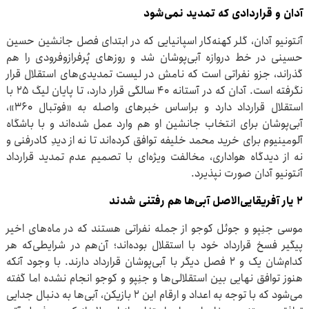
آدان و قراردادی که تمدید نمی‌شود
آنتونیو آدان، گلر کهنه‌کار اسپانیایی که در ابتدای فصل جانشین حسین
حسینی در خط دروازه آبی‌پوشان شد و روزهای پُرفرازوفرودی را هم
گذراند، جزو نفراتی است که نامش در لیست تمدیدی‌های استقلال قرار
نگرفته است. آدان که در آستانه ۴۰ سالگی قرار دارد، تا پایان لیگ ۲۵ با
استقلال قرارداد دارد و براساس خبرهای واصله به «فوتبال ۳۶۰»،
آبی‌پوشان برای انتخاب جانشین او هم وارد عمل شده‌اند و با باشگاه
آلومینیوم برای خرید محمد خلیفه توافق کرده‌اند تا نه از دیدِ کادرفنی و
نه از دیدگاه هواداری، مخالفت ویژه‌ای با تصمیم عدم تمدید قرارداد
آنتونیو آدان صورت نپذیرد.
۲ یار آفریقایی‌الاصل آبی‌ها هم رفتنی شدند
موسی جنِپو و جوئل کوجو از جمله نفراتی هستند که در ماه‌های اخیر
پیگیر فسخ قرارداد خود با استقلال بوده‌اند؛ آن‌هم در شرایطی‌که هر
کدام‌شان یک و ۲ فصل دیگر با آبی‌پوشان قرارداد دارند. با وجود آنکه
هنوز توافق نهایی بین استقلالی‌ها و جنِپو و کوجو انجام نشده اما گفته
می‌شود که با توجه به اعداد و ارقام این ۲ بازیکن، آبی‌ها به دنبال جدایی