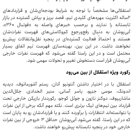
استقلالی‌ها مشخصاً با توجه به شرایط بودجه‌ای‌شان و قراردادهای
۲ساله اکثریت مهره‌های کلیدی تیم، قصد بریز و بپاش گسترده در بازار
تابستانه را ندارند و برحسب خبرهای واصله به «فوتبال ۳۶۰»،
آبی‌پوشان به دنبال رفع‌ورجوع کم‌وکاستی‌های فهرست نفرات‌شان
هستند و احتمالاً فعالیت گسترده‌ای در پنجره نقل‌وانتقالات پیش‌رو
نخواهند داشت. در این بین، بهینه‌سازی فهرست تیم اتفاق بسیار
محتمل است و در این راستا گفته می‌شود که فهرست نفرات خارجی
آبی‌پوشان قرار است دستخوش تغییر و تحولات مهمی شود.
رکورد ویژه استقلال از بین می‌رود
استقلال با در اختیار داشتن آنتونیو آدان، رستم آشورماتوف، دیدیه
اندونگ، موسی جنِپو، یاسر آسانی، منیر الحدادی، جلال‌الدین
ماشاریپوف، دوکنز نازون و جوئل کوجو، رکورددار بازیکن خارجیِ تحت
قرارداد بین تیم‌های لیگ برتری است. نکته مهم آنکه برخی از این نفرات
یا نتوانسته‌اند انتظارات را برآورده کنند و یا قراردادشان رو به پایان است
که در این راستا، گفته می‌شود آبی‌پوشان حداقل ۳ خروجی از بین نفرات
خارجی خود در پنجره تابستانه پیش‌رو خواهند داشت.