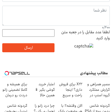
0
/
400
لطفا عدد مقابل را در جعبه متن
وارد کنید
ارسال
مطالب پیشنهادی
مسیر همراهی و
X22 برای فروش
اعتبار خرید
برای همیشه و
گزارش عملکرد
داری؟ اینجا
گوشی بگیر 📱
کاملا تضمینی زانو
گروه اسنپ در
راحت و سریع
همین حالا
دردت رو درمان
۱۴۰۴
بفروشش
درخواست اعتبار
کن ◀ پرسش
گردونه شانس
الان وقتشه‼️ با
چرا درد زانو را
گردونه شانس
بده 🎯
نامه ▶
بدون پوچ از PS5
هر وضعیت بانک
تحمل می‌کنی؟
تبدیل، بچرخون