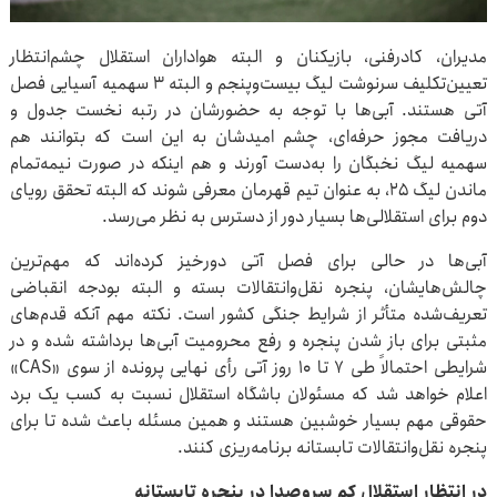
مدیران، کادرفنی، بازیکنان و البته هواداران استقلال چشم‌انتظار
تعیین‌تکلیف سرنوشت لیگ بیست‌وپنجم و البته ۳ سهمیه آسیایی فصل
آتی هستند. آبی‌ها با توجه به حضورشان در رتبه نخست جدول و
دریافت مجوز حرفه‌ای، چشم امیدشان به این است که بتوانند هم
سهمیه لیگ نخبگان را به‌دست آورند و هم اینکه در صورت نیمه‌تمام
ماندن لیگ ۲۵، به عنوان تیم قهرمان معرفی شوند که البته تحقق رویای
دوم برای استقلالی‌ها بسیار دور از دسترس به نظر می‌رسد.
آبی‌ها در حالی برای فصل آتی دورخیز کرده‌اند که مهم‌ترین
چالش‌هایشان، پنجره نقل‌وانتقالات بسته و البته بودجه انقباضی
تعریف‌شده متأثر از شرایط جنگی کشور است. نکته مهم آنکه قدم‌های
مثبتی برای باز شدن پنجره و رفع محرومیت آبی‌ها برداشته شده و در
شرایطی احتمالاً طی ۷ تا ۱۰ روز آتی رأی نهایی پرونده از سوی «CAS»
اعلام خواهد شد که مسئولان باشگاه استقلال نسبت به کسب یک برد
حقوقی مهم بسیار خوشبین هستند و همین مسئله باعث شده تا برای
پنجره نقل‌وانتقالات تابستانه برنامه‌ریزی کنند.
در انتظار استقلالِ کم سروصدا در پنجره تابستانه