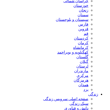
خراسان شمالی
خوزستان
زنجان
سمنان
سیستان و بلوچستان
فارس
قزوین
قم
کردستان
کرمان
کرمانشاه
کهگیلویه و بویراحمد
گلستان
گیلان
لرستان
مازندران
مرکزی
هرمزگان
همدان
یزد
زندگی
صفحه اصلی سرویس زندگی
سبک زندگی
دانش و فناوری