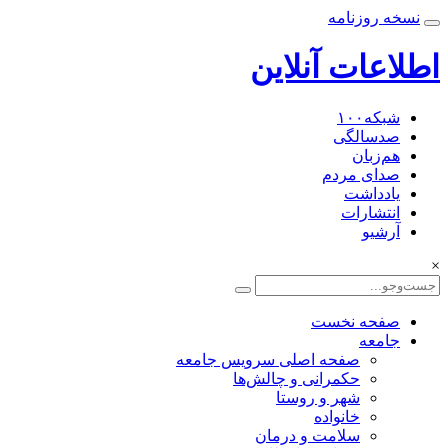
نسخه روزنامه
اطلاعات آنلاین
شبکه۱۰۰
صدسالگی
هم‌زبان
صدای مردم
یادداشت
انتشارات
آرشیو
×
صفحه نخست
جامعه
صفحه اصلی سرویس جامعه
حکمرانی و چالش‌ها
شهر و روستا
خانواده
سلامت و درمان