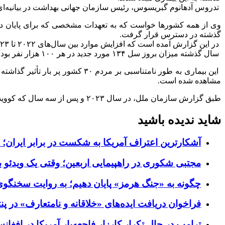
تدروس آدهانوم گبریسوس، رئیس سازمان جهانی بهداشت در بیانیه‌ای 
گذشته در دسترس قرار گرفت.
در این گزارش آمده است که افزایش موارد بین سال‌های ۲۰۲۲ تا ۲۰۲۳ تا حد زیادی منعکس‌کننده رشد جمعیت جهان است.
سال گذشته میزان بروز سل ۱۳۴ مورد جدید در هر ۱۰۰ هزار نفر بود که ۰.۲ درصد نسبت به سال ۲۰۲۲ افزایش داشت.
این بیماری به طور نامتناسبی بر 
مشاهده شده است.
طبق گزارش سازمان ملل، در سال ۲۰۲۳ و پس از سه سال که کووید شماره یک مرگ و میر ناشی از بیناری عفونی در جهان شد، سل مقام اول در این زمینه شد.
شاید ندیده باشید
آشکارترین اعتراف آمریکا به شکست در برابر ایران؛ ای
مجتبی شکوری در راهپیمایی اربعین؛ وقتی یک ویدئو به 
چگونه به «جنگ هرمز» پایان دهیم؛ به روایت سخنگوی
فراخوان دریافت ایده‌های «خلاقانه و نامتعارف» در پنت
ترامپ در حال تکرار کارزار فاجعه‌بار آمریکا در افغانس