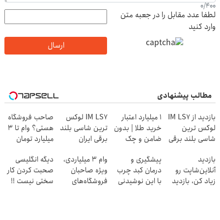
0
/
400
لطفا عدد مقابل را در جعبه متن
وارد کنید
ارسال
مطالب پیشنهادی
بازدید از IM LS7
۱ میلیارد اعتبار
IM LS7 لوکس
صاحب فروشگاه
لوکس ترین
خرید طلا | بدون
ترین شاسی بلند
هستی؟ وام تا ۳
شاسی بلند برقی
ضامن و چک
برقی ایران
میلیارد تومان
ایران در باشگاه
بگیر
بازدید
پیشگیری و
وام ۳ میلیاردی،
دیگه انگلیسی
انقلاب
آنلاین‌شاپت رو
درمان کبد چرب
ویژه صاحبان
صحبت کردن کار
زیاد کن، بازدید
با این نوشیدنی
فروشگاه‌های
سختی نیست !!
بالاتر = درآمد
گیاهی
آنلاین و حضوری
بیشتر