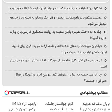
آشکارترین اعتراف آمریکا به شکست در برابر ایران؛ ایده خلاقانه خریداریم!
مجتبی شکوری در راهپیمایی اربعین؛ وقتی یک ویدئو به آیینه‌ای از جامعه
تبدیل می‌شود
چگونه به «جنگ هرمز» پایان دهیم؛ به روایت سخنگوی فارسی‌زبان وزارت
خارجه آمریکا
فراخوان دریافت ایده‌های «خلاقانه و نامتعارف» در پنتاگون برای تنبیه
ایران؛ کفگیر ترامپ به ته دیگ خورد!
ترامپ در حال تکرار کارزار فاجعه‌بار آمریکا در افغانستان - این بار در ایران -
است
چرا ترامپ حمله به ایران را متوقف کرد؛ موضع ایران و آمریکا در قبال
«توافق» چیست؟
مطالب پیشنهادی
پایان دغدغه هزینه
کرم جوانساز جلبک،
بازدید از IM LS7
های دندان پزشکی با
هدیه طبیعت به
لوکس ترین شاسی