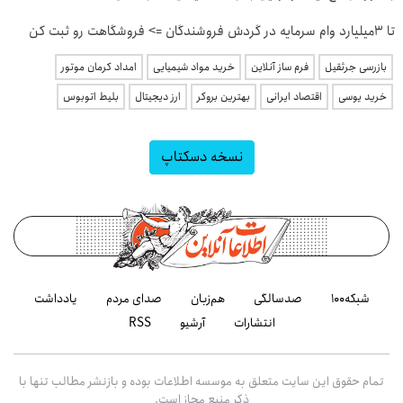
تا 3میلیارد وام سرمایه در گردش فروشندگان => فروشگاهت رو ثبت کن
بازرسی جرثقیل
فرم ساز آنلاین
خرید مواد شیمیایی
امداد کرمان موتور
خرید یوسی
اقتصاد ایرانی
بهترین بروکر
ارز دیجیتال
بلیط اتوبوس
نسخه دسکتاپ
شبکه۱۰۰
صدسالگی
هم‌زبان
صدای مردم
یادداشت
انتشارات
آرشیو
RSS
تمام حقوق این سایت متعلق به موسسه اطلاعات بوده و بازنشر مطالب تنها با
ذکر منبع مجاز است.