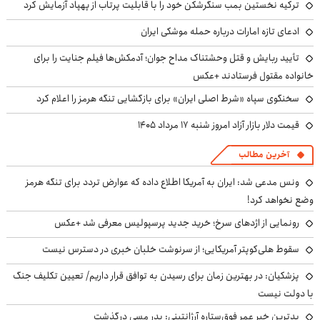
ترکیه نخستین بمب سنگرشکن خود را با قابلیت پرتاب از پهپاد آزمایش کرد
ادعای تازه امارات درباره حمله موشکی ایران
تأیید ربایش و قتل وحشتناک مداح جوان؛ آدمکش‌ها فیلم جنایت را برای
خانواده مقتول فرستادند +عکس
سخنگوی سپاه «شرط اصلی ایران» برای بازگشایی تنگه هرمز را اعلام کرد
قیمت دلار بازار آزاد امروز شنبه ۱۷ مرداد ۱۴۰۵
آخرین مطالب
ونس مدعی شد: ایران به آمریکا اطلاع داده که عوارض تردد برای تنگه هرمز
وضع نخواهد کرد!
رونمایی از اژدهای سرخ؛ خرید جدید پرسپولیس معرفی شد +عکس
سقوط هلی‌کوپتر آمریکایی؛ از سرنوشت خلبان خبری در دسترس نیست
پزشکیان‌: در بهترین زمان برای رسیدن به توافق قرار داریم/ تعیین تکلیف جنگ
با دولت نیست
بدترین خبر عمر فوق‌ستاره آرژانتینی: پدر مسی درگذشت