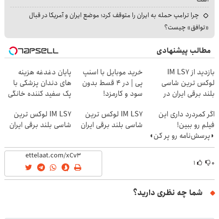
چرا ترامپ حمله به ایران را متوقف کرد؛ موضع ایران و آمریکا در قبال
«توافق» چیست؟
مطالب پیشنهادی
بازدید از IM LS7
خرید موبایل با اسنپ
پایان دغدغه هزینه
لوکس ترین شاسی
پی | در ۴ قسط بدون
های دندان پزشکی با
بلند برقی ایران در
سود و کارمزد!
پک سفید کننده خانگی
باشگاه انقلاب
اگر کمردرد داری این
IM LS7 لوکس ترین
IM LS7 لوکس ترین
فیلم رو ببین!
شاسی بلند برقی ایران
شاسی بلند برقی ایران
◗پرسش‌نامه رو پر کن◖
۱
۰
شما چه نظری دارید؟