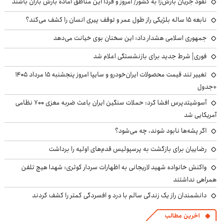
نفوذ جریان بارش‌زا به کشور/ امروز و فردا این مناطق آماده بارش باران باشند
نابغه ۱۵ ساله بلژیکی راز طول عمر و توقف پیری انسان را کشف می‌کند؟
جمهوری اسلامی هشدار داد: این سخنان بوی خیانت می‌دهد
فوری| شرط جدید برای بازنشستگی اعلام شد
تغییر تند قیمت محصولات ایران‌خودرو و سایپا امروز پنجشنبه ۱۵ مرداد ۱۴۰۵
+جدول
آسوشیتدپرس افشا کرد: حملات سنگین ایران باعث ضربه مغزی ۷۰۰ نظامی
آمریکایی شد
اگر پشه‌ها نابود شوند، چه می‌شود؟
رضاییان برای بازگشت به پرسپولیس قدم‌های اولیه را برداشت
واکنش خانواده شهید لاریجانی به اظهارات سردار کوثری: شهدا هیچ تلفن
همراهی نداشتند
دانشمندان راز یک زندگی سالم با درد و افسردگی کمتر را کشف کردند
آخرین مطالب