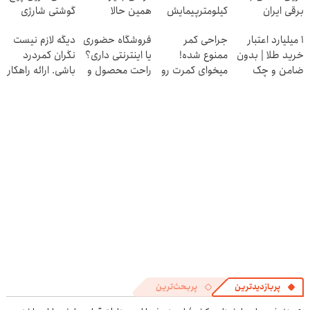
برقی ایران
کیلومترپیمایش
همین حالا
گوشتی شارژی
با یکبار شارژ
درخواست اعتبار
(تخفیف به مدت
۱ میلیارد اعتبار
جراحی کمر
فروشگاه حضوری
دیگه لازم نیست
بده 🎯
محدود)
خرید طلا | بدون
ممنوع شده!
یا اینترنتی داری؟
نگران کمردرد
ضامن و چک
میخوای کمرت رو
راحت محصول و
باشی. ارائه راهکار
در منزل درمان
خدماتت رو
موثر
کنی؟
بفروش
((پرسش‌نامه))
پربازدیدترین
پربحث‌ترین