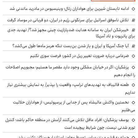
ادامه تابستان شیرین برای هواداران رئال؛ وینیسیوس در مادرید ماندنی شد
تلاش ناموفق اسرائیل برای سرنگونی رژیم در ایران، دو قربانی در موساد گرفت
خیبرشکن ایران به سامانه هدایت ضدپارازیت چینی مجهز شد؟/ تهدید جدی
برای پاتریوت و تاد آمریکا
آیا جنگ آمریکا و ایران و باز شدن بن‌بست تنگه هرمز ماه‌ها طول می‌کشد؟
ضرغامی درباره ضرورت تغییر ریل در کشور: فرصت سوزی نکنیم
پزشکیان: اگر در خیابان مشکلی وجود دارد مقصر ما هستیم؛ مجبوریم اصلاحات
را انجام دهیم
طعنه قالیباف به تهدیدهای ترامپ: واقعیت را بپذیر/ به نمایش بیشتری نیاز
نداریم
نخستین واکنش عالیشاه پس از جدایی از پرسپولیس: از هواداران حلالیت
می‌طلبم
یوسف پزشکیان: افراد عاقل تلاش می‌کنند آرامش در منطقه حاکم باشد؛ کنترل
تورم شدنی نیست، چون شرایط پیچیده است
حمله به قشم و بندرعباس توسط معاون استاندار هرمزگان تکذیب شد