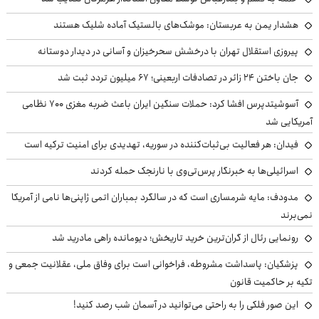
هشدار یمن به عربستان: موشک‌های بالستیک آماده شلیک هستند
پیروزی استقلال تهران با درخشش سحرخیزان و آسانی در دیدار دوستانه
جان باختن ۲۴ زائر در تصادفات اربعینی؛ ۶۷ میلیون تردد ثبت شد
آسوشیتدپرس افشا کرد: حملات سنگین ایران باعث ضربه مغزی ۷۰۰ نظامی
آمریکایی شد
فیدان: هر فعالیت بی‌ثبات‌کننده در سوریه، تهدیدی برای امنیت ترکیه است
اسرائیلی‌ها به خبرنگار پرس‌تی‌وی با نارنجک حمله کردند
مدودف: مایه شرمساری است که در سالگرد بمباران اتمی ژاپنی‌ها نامی از آمریکا
نمی‌برند
رونمایی رئال از گران‌ترین خرید تاریخش؛ دیومانده راهی مادرید شد
پزشکیان: پاسداشت مشروطه، فراخوانی است برای وفاق ملی، عقلانیت جمعی و
تکیه بر حاکمیت قانون
این صور فلکی را به راحتی می‌توانید در آسمان شب رصد کنید!