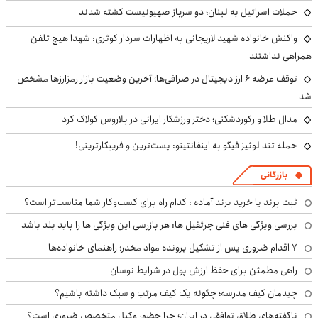
حملات اسرائیل به لبنان؛ دو سرباز صهیونیست کشته شدند
واکنش خانواده شهید لاریجانی به اظهارات سردار کوثری: شهدا هیچ تلفن
همراهی نداشتند
توقف عرضه ۶ ارز دیجیتال در صرافی‌ها؛ آخرین وضعیت بازار رمزارزها مشخص
شد
مدال طلا و رکوردشکنی؛ دختر ورزشکار ایرانی در بلاروس کولاک کرد
حمله تند لوئیز فیگو به اینفانتینو: پست‌ترین و فریبکارترینی!
بازرگانی
ثبت برند یا خرید برند آماده : کدام راه برای کسب‌وکار شما مناسب‌تر است؟
بررسی ویژگی های فنی جرثقیل ها: هر بازرسی این ویژگی ها را باید بلد باشد
۷ اقدام ضروری پس از تشکیل پرونده مواد مخدر؛ راهنمای خانواده‌ها
راهی مطمئن برای حفظ ارزش پول در شرایط نوسان
چیدمان کیف مدرسه؛ چگونه یک کیف مرتب و سبک داشته باشیم؟
ناگفته‌های طلاق توافقی در ایران؛ چرا حضور وکیل متخصص ضروری است؟