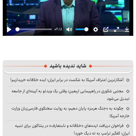
02:18
Play
Mute
Settings
PIP
Enter
Dow
fullscre
شاید ندیده باشید
آشکارترین اعتراف آمریکا به شکست در برابر ایران؛ ایده خلاقانه خریداریم!
مجتبی شکوری در راهپیمایی اربعین؛ وقتی یک ویدئو به آیینه‌ای از جامعه
تبدیل می‌شود
چگونه به «جنگ هرمز» پایان دهیم؛ به روایت سخنگوی فارسی‌زبان وزارت
خارجه آمریکا
فراخوان دریافت ایده‌های «خلاقانه و نامتعارف» در پنتاگون برای تنبیه
ایران؛ کفگیر ترامپ به ته دیگ خورد!