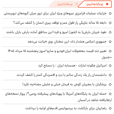
پربازدیدترین
پربحث‌ترین
جزئیات عملیات فرامرزی نیروهای ویژه ایران برای ترور سران گروه‌های تروریستی
نابغه ۱۵ ساله بلژیکی راز طول عمر و توقف پیری انسان را کشف می‌کند؟
نفوذ جریان بارش‌زا به کشور/ امروز و فردا این مناطق آماده بارش باران باشند
جمهوری اسلامی هشدار داد: این سخنان بوی خیانت می‌دهد
تغییر تند قیمت محصولات ایران‌خودرو و سایپا امروز پنجشنبه ۱۵ مرداد ۱۴۰۵
+جدول
اسرائیل چگونه امارات - همسایه ایران - را مسلح کرد
دانشمندان راز یک زندگی سالم با درد و افسردگی کمتر را کشف کردند
پزشکیان با مجریان گوش به فرمان جبلی و جلیلی مصاحبه نکرد!
حمله ایران به پایگاه‌های آمریکا با پهپادهای پیشرفته روسی؟/ پرواز نسخه‌های
ارتقایافته شاهد در آسمان
رضاییان برای بازگشت به پرسپولیس قدم‌های اولیه را برداشت