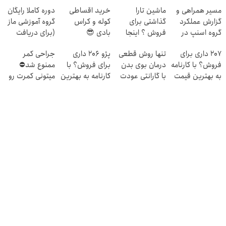
مسیر همراهی و
ماشین تارا
خرید اقساطی
دوره کاملا رایگان
گزارش عملکرد
گذاشتی برای
کوله و کراس
گروه آموزشی ماز
گروه اسنپ در
فروش ؟ اینجا
بادی 😎
(برای دریافت
۱۴۰۴
سریع و راحت
ثبت نام کن)
207 داری برای
تنها روش قطعی
پژو 206 داری
جراحی کمر
بفروش
فروش؟ با کارنامه
درمان بوی بدن
برای فروش؟ با
ممنوع شد⛔
به بهترین قیمت
با گارانتی عودت
کارنامه به بهترین
میتونی کمرت رو
بفروش!
وجه‼️ همین الان
قیمت بفروش!
در منزل درمان
ببین
کنی! 👈🏻
پرسش‌نامه