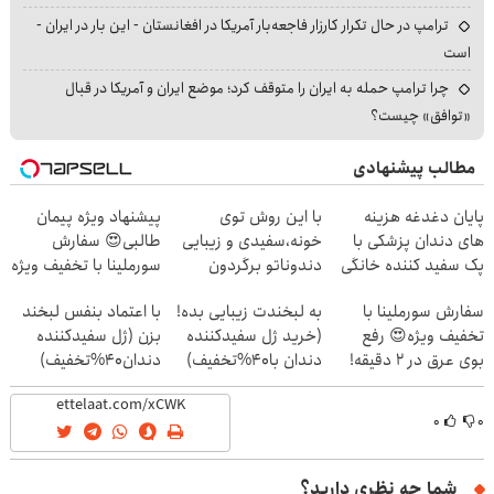
ترامپ در حال تکرار کارزار فاجعه‌بار آمریکا در افغانستان - این بار در ایران -
است
چرا ترامپ حمله به ایران را متوقف کرد؛ موضع ایران و آمریکا در قبال
«توافق» چیست؟
مطالب پیشنهادی
پایان دغدغه هزینه
با این روش توی
پیشنهاد ویژه پیمان
های دندان پزشکی با
خونه،سفیدی و زیبایی
طالبی😍 سفارش
پک سفید کننده خانگی
دندوناتو برگردون
سورملینا با تخفیف ویژه
🔥
(40%off)
سفارش سورملینا با
به لبخندت زیبایی بده!
با اعتماد بنفس لبخند
تخفیف ویژه😍 رفع
(خرید ژل سفیدکننده
بزن (ژل سفیدکننده
بوی عرق در 2 دقیقه!
دندان با40%تخفیف)
دندان40%تخفیف)
🔥
۰
۰
شما چه نظری دارید؟