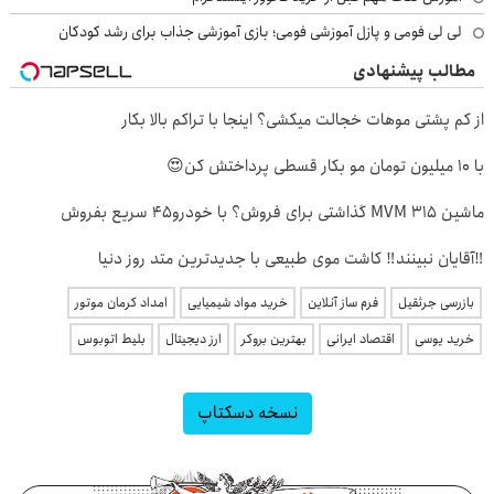
لی لی فومی و پازل آموزشی فومی؛ بازی آموزشی جذاب برای رشد کودکان
مطالب پیشنهادی
از کم پشتی موهات خجالت میکشی؟ اینجا با تراکم بالا بکار
با 10 میلیون تومان مو بکار قسطی پرداختش کن😍
ماشین MVM 315 گذاشتی برای فروش؟ با خودرو45 سریع بفروش
‼️آقایان نبینند‼️ کاشت موی طبیعی با جدیدترین متد روز دنیا
بازرسی جرثقیل
فرم ساز آنلاین
خرید مواد شیمیایی
امداد کرمان موتور
خرید یوسی
اقتصاد ایرانی
بهترین بروکر
ارز دیجیتال
بلیط اتوبوس
نسخه دسکتاپ