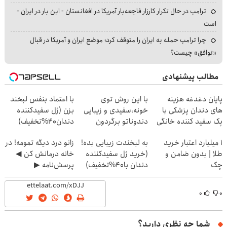
ترامپ در حال تکرار کارزار فاجعه‌بار آمریکا در افغانستان - این بار در ایران -
است
چرا ترامپ حمله به ایران را متوقف کرد؛ موضع ایران و آمریکا در قبال
«توافق» چیست؟
مطالب پیشنهادی
پایان دغدغه هزینه
با این روش توی
با اعتماد بنفس لبخند
های دندان پزشکی با
خونه،سفیدی و زیبایی
بزن (ژل سفیدکننده
پک سفید کننده خانگی
دندوناتو برگردون
دندان40%تخفیف)
(40%off)
۱ میلیارد اعتبار خرید
به لبخندت زیبایی بده!
زانو درد دیگه تمومه! در
طلا | بدون ضامن و
(خرید ژل سفیدکننده
خانه درمانش کن ◀
چک
دندان با40%تخفیف)
پرسش‌نامه ▶
۰
۰
شما چه نظری دارید؟