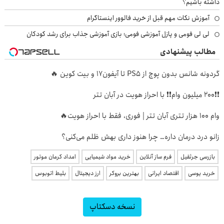
داشته باشیم؟
آموزش نکات مهم قبل از خرید فالوور اینستاگرام
لی لی فومی و پازل آموزشی فومی؛ بازی آموزشی جذاب برای رشد کودکان
مطالب پیشنهادی
گردونه شانس بدون پوچ از PS5 تا آیفون17 و بیت کوین 🔥
❗❗200 میلیون وام❗❗ با احراز هویت در آبان تتر
وام 100 هزار تتری آبان تتر | فوری، فقط با احراز هویت🔥
زانو درد درمان داره… چرا هنوز داری بهش ظلم می‌کنی؟
بازرسی جرثقیل
فرم ساز آنلاین
خرید مواد شیمیایی
امداد کرمان موتور
خرید یوسی
اقتصاد ایرانی
بهترین بروکر
ارز دیجیتال
بلیط اتوبوس
نسخه دسکتاپ