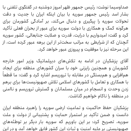
صداوسیما نوشت: رئیس جمهور ظهر امروز دوشنبه در گفتگوی تلفنی با
بشار اسد رئیس جمهور سوریه با بیان اینکه ایران با جدیت و دقت
تحولات سوریه را پیگیری و دنبال می‌کند، بر آمادگی کشورمان برای
هرگونه کمک و همکاری با دولت سوریه برای عبور از بحران فعلی تأکید
کرد و گفت: امیدواریم با درایت، قدرت و صلابت جنابعالی، کشور سوریه
آنچنان که از شرایطی به مراتب سخت‌تر از این برهه عبور کرده است، از
این مرحله نیز با موفقیت و پیروزی عبور خواهد کرد.
آقای پزشکیان در ادامه به تلاش‌های دیپلماتیک وزیر امور خارجه
کشورمان و همچنین رایزنی خود با سران کشورهای منطقه برای ایجاد
هم‌افزایی و هم‌بستگی در مقابله با تروریسم اشاره کرد و گفت‌: ما قطعاً
با همکاری و تعامل با کشورهای اسلامی تلاش صهیونیست‌ها برای برهم
زدن وحدت و انسجام در میان مسلمانان و گسترش تروریسم و ناامنی
در منطقه را ناکام خواهیم گذاشت.
پزشکیان حفظ حاکمیت و تمامیت ارضی سوریه را راهبرد منطقه ایران
دانست و ضمن تأکید بر استمرار حمایت و پشتیبانی از دولت و ملت
سوریه، تصریح کرد: بر این باوریم که سوریه بار دیگر بر توطئه‌های
صهیونیستی بر علیه امنیت و ثبات این کشور فایق خواهد آمد و در این