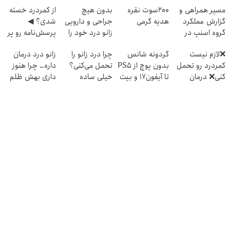
مسیر همراهی و
200سوت نقره
بدون هیچ
از کمردرد خسته
گزارش عملکرد
هدیه گرمی
جراحی و دارویی
شدی؟ ◀
گروه اسنپ در
زانو درد خود را
پرسش‌نامه رو پر
۱۴۰۴
درمان کنید ◀
کن، راه درمان
❌لازم نیست
گردونه شانس
چرا درد زانو را
زانو درد درمان
پرسش نامه ▶
همین‌جاست.
کمردرد رو تحمل
بدون پوچ از PS5
تحمل می‌کنی؟
داره… چرا هنوز
کنی❌ درمان
تا آیفون17 و بیت
خیلی ساده
داری بهش ظلم
بدون جراحی و
کوین 🔥
درمنزل درمانش
می‌کنی؟
قرص
کن
(پرسشنامه)