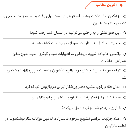
آخرین مطالب
پزشکیان: پاسداشت مشروطه، فراخوانی است برای وفاق ملی، عقلانیت جمعی و
تکیه بر حاکمیت قانون
این صور فلکی را به راحتی می‌توانید در آسمان شب رصد کنید!
حملات اسرائیل به لبنان؛ دو سرباز صهیونیست کشته شدند
واکنش خانواده شهید لاریجانی به اظهارات سردار کوثری: شهدا هیچ تلفن
همراهی نداشتند
توقف عرضه ۶ ارز دیجیتال در صرافی‌ها؛ آخرین وضعیت بازار رمزارزها مشخص
شد
مدال طلا و رکوردشکنی؛ دختر ورزشکار ایرانی در بلاروس کولاک کرد
حمله تند لوئیز فیگو به اینفانتینو: پست‌ترین و فریبکارترینی!
فناوری دید در شب چگونه عمل می‌کند؟
اعلام جزئیات مراسم تشییع مرحوم قاسم‌زاده؛ تدفین روزنامه‌نگار پیشکسوت در
قطعه نام‌آوران