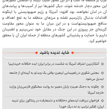
غرب بر منطقه ما است و اگر این محور آسیب ببیند یا استقلال کشورهای
این محور دچار خدشه شوند، دیگر کشورها نیز از آسیب‌ها و پیامدهای
آن در امان نخواهند بود افزود: آمریکا و رژیم صهیونیستی با اینگونه
اقدامات بدنبال بازترسیم نقشه و مرزهای منطقه ما به نفع اهداف و
منافع صهیونیستهاست و در این میان ما به عنوان محور مقاومت
گزینه‌ای جز پیروزی در این جنگ در مقابل خود نمی‌بینیم و اطمینان
داریم با حمایت و پشتیبانی کشورهای منطقه از جمله ایران آن را محقق
خواهیم کرد.
شاید ندیده باشید
آشکارترین اعتراف آمریکا به شکست در برابر ایران؛ ایده خلاقانه خریداریم!
مجتبی شکوری در راهپیمایی اربعین؛ وقتی یک ویدئو به آیینه‌ای از جامعه
تبدیل می‌شود
چگونه به «جنگ هرمز» پایان دهیم؛ به روایت سخنگوی فارسی‌زبان وزارت
خارجه آمریکا
فراخوان دریافت ایده‌های «خلاقانه و نامتعارف» در پنتاگون برای تنبیه
ایران؛ کفگیر ترامپ به ته دیگ خورد!