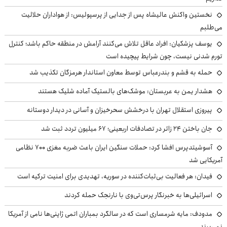
نخستین واکنش عالیشاه پس از جدایی از پرسپولیس: از هواداران حلالیت
می‌طلبم
یوسف پزشکیان: افراد عاقل تلاش می‌کنند آرامش در منطقه حاکم باشد؛ کنترل
تورم شدنی نیست، چون شرایط پیچیده است
حمله به قشم و بندرعباس توسط معاون استاندار هرمزگان تکذیب شد
هشدار یمن به عربستان: موشک‌های بالستیک آماده شلیک هستند
پیروزی استقلال تهران با درخشش سحرخیزان و آسانی در دیدار دوستانه
جان باختن ۲۴ زائر در تصادفات اربعینی؛ ۶۷ میلیون تردد ثبت شد
آسوشیتدپرس افشا کرد: حملات سنگین ایران باعث ضربه مغزی ۷۰۰ نظامی
آمریکایی شد
فیدان: هر فعالیت بی‌ثبات‌کننده در سوریه، تهدیدی برای امنیت ترکیه است
اسرائیلی‌ها به خبرنگار پرس‌تی‌وی با نارنجک حمله کردند
مدودف: مایه شرمساری است که در سالگرد بمباران اتمی ژاپنی‌ها نامی از آمریکا
نمی‌برند