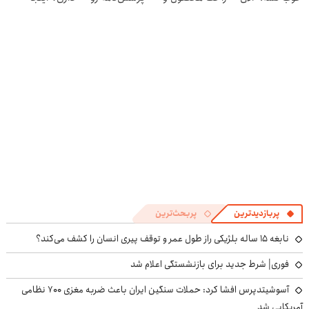
کاملا خوب
خدماتت رو
پر کن◖
سریع بفروشش
شدید؟ +بله
بفروش
پربازدیدترین
پربحث‌ترین
نابغه ۱۵ ساله بلژیکی راز طول عمر و توقف پیری انسان را کشف می‌کند؟
فوری| شرط جدید برای بازنشستگی اعلام شد
آسوشیتدپرس افشا کرد: حملات سنگین ایران باعث ضربه مغزی ۷۰۰ نظامی
آمریکایی شد