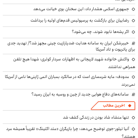
جمهوری اسلامی هشدار داد: این سخنان بوی خیانت می‌دهد
رضاییان برای بازگشت به پرسپولیس قدم‌های اولیه را برداشت
اگر پشه‌ها نابود شوند، چه می‌شود؟
خیبرشکن ایران به سامانه هدایت ضدپارازیت چینی مجهز شد؟/ تهدید جدی
برای پاتریوت و تاد آمریکا
واکنش خانواده شهید لاریجانی به اظهارات سردار کوثری: شهدا هیچ تلفن
همراهی نداشتند
مدودف: مایه شرمساری است که در سالگرد بمباران اتمی ژاپنی‌ها نامی از آمریکا
نمی‌برند
سامانه‌های دفاع هوایی جدید از چین و روسیه به ایران رسید؟
آخرین مطالب
تنها منشاء شاد بودن در زندگی کشف شد
آنیا تیلور-جوی توضیح می‌دهد: چرا بازیگران «متد اکتینگ» تقریباً همیشه مرد
هستند؟