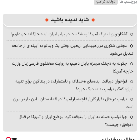
برچسب‌ها
دونالد ترامپ
شاید ندیده باشید
آشکارترین اعتراف آمریکا به شکست در برابر ایران؛ ایده خلاقانه خریداریم!
مجتبی شکوری در راهپیمایی اربعین؛ وقتی یک ویدئو به آیینه‌ای از جامعه
تبدیل می‌شود
چگونه به «جنگ هرمز» پایان دهیم؛ به روایت سخنگوی فارسی‌زبان وزارت
خارجه آمریکا
فراخوان دریافت ایده‌های «خلاقانه و نامتعارف» در پنتاگون برای تنبیه
ایران؛ کفگیر ترامپ به ته دیگ خورد!
ترامپ در حال تکرار کارزار فاجعه‌بار آمریکا در افغانستان - این بار در ایران -
است
چرا ترامپ حمله به ایران را متوقف کرد؛ موضع ایران و آمریکا در قبال
«توافق» چیست؟
مطالب پیشنهادی