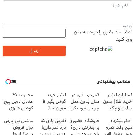
0
/
400
لطفا عدد مقابل را در جعبه متن
وارد کنید
ارسال
مطالب پیشنهادی
۱ میلیارد اعتبار
کمر دردت رو در
اعتبار خرید
مجموعه 47
خرید طلا | بدون
منزل بدون عمل
گوشی بگیر 📱
عددی دریل پیچ
ضامن و چک
جراحی خوب کن!
همین حالا
گوشتی شارژی
◀ پرسش‌نامه ▶
درخواست اعتبار
(تخفیف به مدت
+فکر میکردم
فروشگاه حضوری
آخرین باری که
ماشین پژو پارس
بده 🎯
محدود)
هیچ وقت کمرم
یا اینترنتی داری؟
درد کمر داری!
برای فروش
خوب نشه! -الان
راحت محصول و
◗پرسش‌نامه رو
داری؟ اینجا