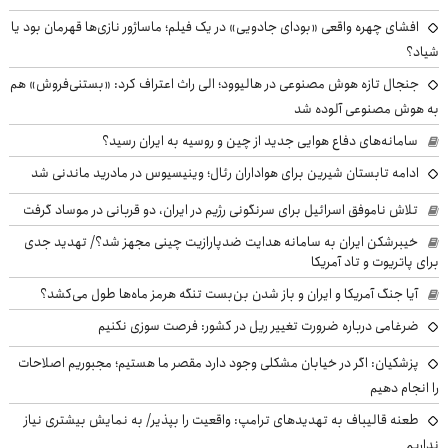
افشای چهره واقعی «بودای جادویی» در یک فیلم؛ ماساژور نازی‌ها قهرمان بود یا
شیاد؟
جنجال تازه هوش مصنوعی در هالیوود؛ الی راث اعتراف کرد: «بستنی‌فروش» هم
به هوش مصنوعی آلوده شد
سامانه‌های دفاع هوایی جدید از چین و روسیه به ایران رسید؟
ادامه تابستان شیرین برای هواداران رئال؛ وینیسیوس در مادرید ماندنی شد
تلاش ناموفق اسرائیل برای سرنگونی رژیم در ایران، دو قربانی در موساد گرفت
خیبرشکن ایران به سامانه هدایت ضدپارازیت چینی مجهز شد؟/ تهدید جدی
برای پاتریوت و تاد آمریکا
آیا جنگ آمریکا و ایران و باز شدن بن‌بست تنگه هرمز ماه‌ها طول می‌کشد؟
ضرغامی درباره ضرورت تغییر ریل در کشور: فرصت سوزی نکنیم
پزشکیان: اگر در خیابان مشکلی وجود دارد مقصر ما هستیم؛ مجبوریم اصلاحات
را انجام دهیم
طعنه قالیباف به تهدیدهای ترامپ: واقعیت را بپذیر/ به نمایش بیشتری نیاز
نداریم