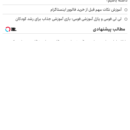
داشته باشیم؟
آموزش نکات مهم قبل از خرید فالوور اینستاگرام
لی لی فومی و پازل آموزشی فومی؛ بازی آموزشی جذاب برای رشد کودکان
مطالب پیشنهادی
تا 3میلیارد وام سرمایه در گردش فروشندگان => فروشگاهت رو ثبت کن
کاشت مو با خط رویش طبیعی😍 اقساطی بدون بهره
◂کمردردتون برای همیشه خوب شد؟ ◂بله! (پرسش‌نامه رو حتما پر کن)
اگر کمردرد داری این فیلم رو ببین! ◗پرسش‌نامه رو پر کن◖
بازرسی جرثقیل
فرم ساز آنلاین
خرید مواد شیمیایی
امداد کرمان موتور
خرید یوسی
اقتصاد ایرانی
بهترین بروکر
ارز دیجیتال
بلیط اتوبوس
نسخه دسکتاپ