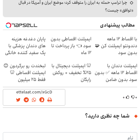
چرا ترامپ حمله به ایران را متوقف کرد؛ موضع ایران و آمریکا در قبال
«توافق» چیست؟
مطالب پیشنهادی
با اقساط 12 ماهه
ایمپلنت اقساطی بدون
پایان دغدغه هزینه
دندونتو ایمپلنت کن 🧩
سود 👈 باز پرداخت تا
های دندان پزشکی با
بدون سود
12 ماه
پک سفید کننده خانگی
ایمپلنت دندان با
🦷 ایمپلنت دیجیتال با
لبخندت رو برگردون 😊
اقساط 12 ماهه ✅ بدون
۲۵٪ تخفیف + روکش
ایمپلنت اقساطی 🦷
سود بدون ضامن
رایگان
فقط ۲۵ میلیون
۰
۰
شما چه نظری دارید؟