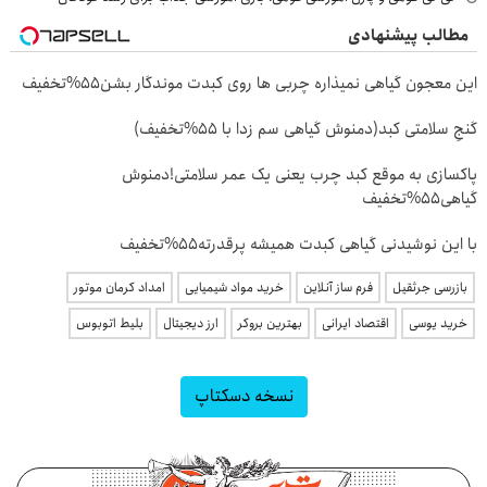
مطالب پیشنهادی
این معجون گیاهی نمیذاره چربی ها روی کبدت موندگار بشن55%تخفیف
گنجِ سلامتی کبد(دمنوش گیاهی سم زدا با 55%تخفیف)
پاکسازی به موقع کبد چرب یعنی یک عمر سلامتی!دمنوش
گیاهی55%تخفیف
با این نوشیدنی گیاهی کبدت همیشه پرقدرته55%تخفیف
بازرسی جرثقیل
فرم ساز آنلاین
خرید مواد شیمیایی
امداد کرمان موتور
خرید یوسی
اقتصاد ایرانی
بهترین بروکر
ارز دیجیتال
بلیط اتوبوس
نسخه دسکتاپ