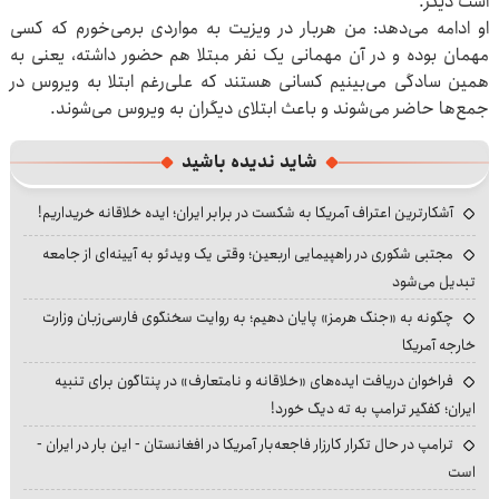
است دیگر.
او ادامه می‌دهد: من هربار در ویزیت به مواردی برمی‌خورم که کسی
مهمان بوده و در آن مهمانی یک نفر مبتلا هم حضور داشته، یعنی به
همین سادگی می‌بینیم کسانی هستند که علی‌رغم ابتلا به ویروس در
جمع‌ها حاضر می‌شوند و باعث ابتلای دیگران به ویروس می‌شوند.
شاید ندیده باشید
آشکارترین اعتراف آمریکا به شکست در برابر ایران؛ ایده خلاقانه خریداریم!
مجتبی شکوری در راهپیمایی اربعین؛ وقتی یک ویدئو به آیینه‌ای از جامعه
تبدیل می‌شود
چگونه به «جنگ هرمز» پایان دهیم؛ به روایت سخنگوی فارسی‌زبان وزارت
خارجه آمریکا
فراخوان دریافت ایده‌های «خلاقانه و نامتعارف» در پنتاگون برای تنبیه
ایران؛ کفگیر ترامپ به ته دیگ خورد!
ترامپ در حال تکرار کارزار فاجعه‌بار آمریکا در افغانستان - این بار در ایران -
است