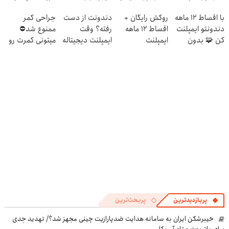
بدون ضامن
ضامن ✅
مشاوره رایگان
۱۴۰۴
با اقساط 12 ماهه
روکش رایگان +
دندونت از دست
جراحی کمر
دندونتو ایمپلنت
اقساط ۱۲ ماهه
رفته؟ وقت
ممنوع شد⛔
کن 🧩 بدون
ایمپلنت
ایمپلنت دیجیتاله
میتونی کمرت رو
سود
در منزل درمان
کنی! 👈🏻
پرسش‌نامه
پربازدیدترین
پربحث‌ترین
خیبرشکن ایران به سامانه هدایت ضدپارازیت چینی مجهز شد؟/ تهدید جدی