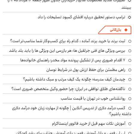
تغییرات شدید محصولات سایپا/ خریداران جدول امروز جمعه ۱۶ مرداد ۱۴۰۵ را
ببینند
ترامپ دستور تحقیق درباره افشای کمبود تسلیحات را داد
بازرگانی
ثبت برند یا خرید برند آماده : کدام راه برای کسب‌وکار شما مناسب‌تر است؟
بررسی ویژگی های فنی جرثقیل ها: هر بازرسی این ویژگی ها را باید بلد باشد
۷ اقدام ضروری پس از تشکیل پرونده مواد مخدر؛ راهنمای خانواده‌ها
راهی مطمئن برای حفظ ارزش پول در شرایط نوسان
چیدمان کیف مدرسه؛ چگونه یک کیف مرتب و سبک داشته باشیم؟
ناگفته‌های طلاق توافقی در ایران؛ چرا حضور وکیل متخصص ضروری است؟
روانشناس خوب در تهران با قیمت مناسب
کسب درآمد دلاری از تدریس آنلاین | چگونه از مهارت زبان خود درآمد دلاری
داشته باشیم؟
آموزش نکات مهم قبل از خرید فالوور اینستاگرام
لی لی فومی و پازل آموزشی فومی؛ بازی آموزشی جذاب برای رشد کودکان