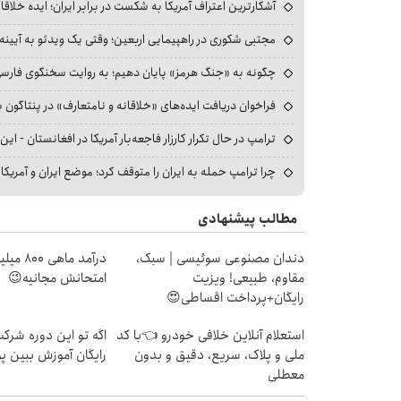
آشکارترین اعتراف آمریکا به شکست در برابر ایران؛ ایده خلاقا
مجتبی شکوری در راهپیمایی اربعین؛ وقتی یک ویدئو به آیینه‌
چگونه به «جنگ هرمز» پایان دهیم؛ به روایت سخنگوی فارسی‌ز
فراخوان دریافت ایده‌های «خلاقانه و نامتعارف» در پنتاگون بر
ترامپ در حال تکرار کارزار فاجعه‌بار آمریکا در افغانستان - این 
چرا ترامپ حمله به ایران را متوقف کرد؛ موضع ایران و آمریک
مطالب پیشنهادی
دندان مصنوعی سوئیسی | سبک،
درآمد ما
مقاوم، طبیعی! ویزیت
امتحانش مجانیه😉
رایگان+پرداخت اقساطی😍
استعلام آنلاین خلافی خودرو 👈با کد
اگه تو این دوره شرکت
ملی و پلاک، سریع، دقیق و بدون
رایگان آموزش ببین پ
معطلی