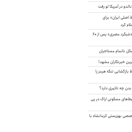
الدو در آمریکا لو رفت
اصلی ایران» برای
لام کرد
مشاهده پرنده نادر «شبگرد مصری» پس از ۶۰
مشکل ناتمام مستاجران
رین خبرنگاران مشهد!
بازگشایی تنگه هرمز را
دن چه تاثیری دارد؟
یط‌های مسکونی اراک در پی
صی بهزیستی کرمانشاه با