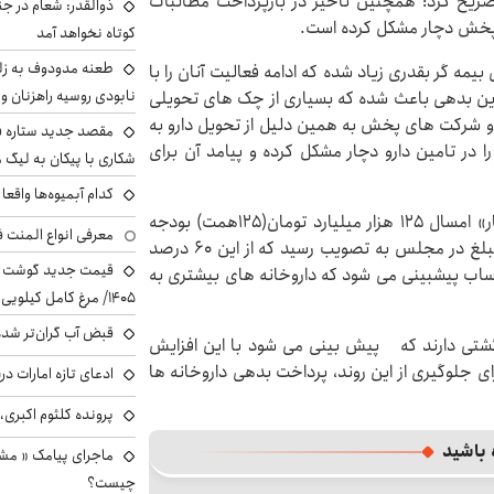
صریح کرد: همچنین تاخیر در بازپرداخت مطالبات
ذوالقدر: شعام در جن
ای پخش دچار مشکل کرده است.
کوتاه نخواهد آمد
طعنه مدودوف به زلن
بیمه گر بقدری زیاد شده که ادامه فعالیت آنان را با
نابودی روسیه راهزنان و ق
این بدهی باعث شده که بسیاری از چک های تحویلی
و شرکت های پخش به همین دلیل از تحویل دارو به
مقصد جدید ستاره 
ا در تامین دارو دچار مشکل کرده و پیامد آن برای
شکاری با پیکان به لیگ م
کدام آبمیوه‌ها واقع
دبیرانجمن داروسازان ایران اظهار داشت: در طرح «دارویار» امسال ۱۲۵ هزار میلیارد تومان(۱۲۵همت) بودجه
معرفی انواع المنت ف
پیش بینی شده بود که تنها ۶۰ درصد ( ۷۴همت )این مبلغ در مجلس به تصویب رسید که از این ۶۰ درصد
ساب پیشبینی می شود که داروخانه های بیشتری به
۱۴۰۵/ مرغ کامل کیلویی چند شد؟ +جدول
قبض آب گران‌تر شده
رگشتی دارند که پیش بینی می شود با این افزایش
ی جلوگیری از این روند، پرداخت بدهی داروخانه ها
ادعای تازه امارات در
پرونده کلثوم اکبری،
 باشید
ماجرای پیامک « م
چیست؟