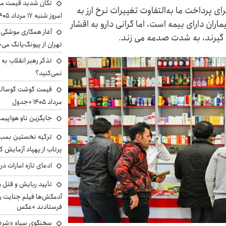
تکان شدید قیمت محص
ی پرداخت ما به‌التفاوت تغییرات نرخ ارز به
امروز شنبه ۱۷ مرداد ۱۴۰۵
ران دارای بیمه است، اما گرانی دارو به اقشار
آغاز همکاری موشکی ا
ی گیرند، به شدت صدمه می زند.
تهران از پیونگ‌یانگ می‌
تذکر رهبر انقلاب به 
نمی‌کنید؟
مرداد ۱۴۰۵ +جدول
جایگزین ناو هواپیما
ترکیه نخستین بمب س
پرتاب از پهپاد آزمایش ک
ادعای تازه امارات در
تأیید ربایش و قتل 
آدمکش‌ها فیلم جنایت را
فرستادند +عکس
سخنگوی سپاه «شرط 