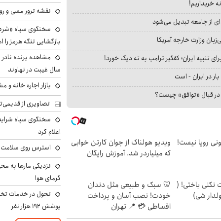
نه خریداریم!
نقشه ترور مسی و رون
ای از جامعه تبدیل می‌شود
سخنگوی سپاه «شرط 
بان وزارت خارجه آمریکا
بازگشایی تنگه هرمز را اع
ای تنبیه ایران؛ کفگیر ترامپ به ته دیگ خورد!
سال غیبت در نهاوند
بار در ایران - است
بازار اجاره خانه و 
ا در قبال «توافق» چیست؟
تصاویری از قدیمی‌ت
سخنگوی سپاه شرایط 
اعلام کرد
هی 800 میلیونی رویا نیست!
ویدیو هولناک از جوان کارتن خوابی
استرس روی سلامت ب
که میلیاردر شد. آموزش رایگان
نزدیکی مارها به مح
گرمای هوا
 نکنی باختی! (
🦷 سبک و طبیعی مثل دندان
تحول در خدمات تخص
ولدار شی)
خودت! نصب آسان و پرداخت
اقساطی 💳 📍 تهران
پوشش ۱۹۲ هزار نفر