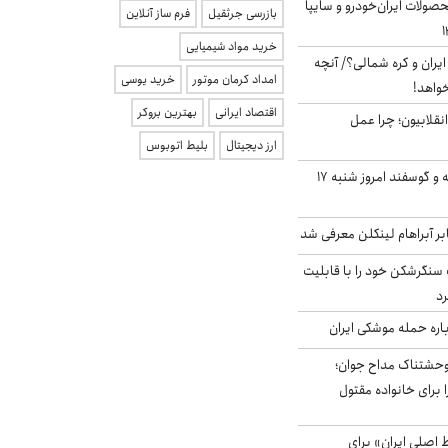
ولات ایران‌خودرو و سایپا
بازرسی جرثقیل
فرم ساز آنلاین
خرید مواد شیمیایی
یران و کره شمالی؟/ آنچه
امداد کرمان موتور
خرید یوسی
خواهد!
اقتصاد ایرانی
بهترین بروکر
انقلابیون؛ چرا عمل
ارز دیجیتال
بلیط اتوبوس
قیمت گوشت گوساله و گوسفند امروز شنبه ۱۷
بر آبراهام لینکلن معرفی شد
نگرشکن خود را با قابلیت
رد
باره حمله موشکی ایران
وحشتناک مداح جوان؛
 برای خانواده مقتول
اصلی ایران» برای