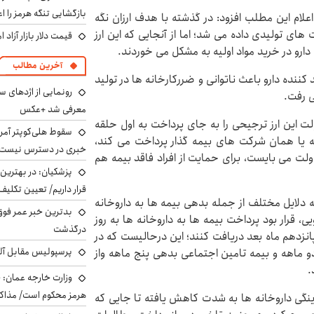
بازگشایی تنگه هرمز را اع
اعلام این مطلب افزود: در گذشته با هدف ارزان نگه
ای تولیدی داده می شد؛ اما از آنجایی که این ارز
قیمت دلار بازار آزاد امروز شنب
رو در خرید مواد اولیه به مشکل می خوردند.
آخرین مطالب
نده دارو باعث ناتوانی و ضررکارخانه ها در تولید
رونمایی از اژدهای 
می رفت.
معرفی شد +عکس
ولت این ارز ترجیحی را به جای پرداخت به اول حلقه
سقوط هلی‌کوپتر آمر
قه یا همان شرکت های بیمه گذار پرداخت می کند،
خبری در دسترس نیست
ولت می بایست، برای حمایت از افراد فاقد بیمه هم
پزشکیان‌: در بهترین
قرار داریم/ تعیین تکل
ه دلایل مختلف از جمله بدهی بیمه ها به داروخانه
بدترین خبر عمر فوق‌
 قرار بود پرداخت بیمه ها به داروخانه ها به روز
درگذشت
نجام شود و داروخانه ها مطالباتشان را از بیمه ها تا ۱۵پانزدهم ماه بعد دریافت کنند؛ این درحالیست که در
پرسپولیس مقابل آل
 ماهه و بیمه تامین اجتماعی بدهی پنج ماهه واز
د.
وزارت خارجه عمان: ح
هرمز محکوم است/ مذاکر
قدینگی داروخانه ها به شدت کاهش یافته تا جایی که