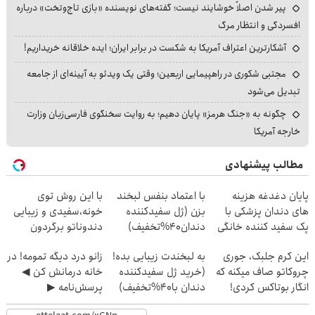
پیر شدن اصلاً خوشایند نیست؛ گفته‌های نویسنده «بازی تاج‌وتخت» درباره
افسردگی و انتظار مرگ
آشکارترین اعتراف آمریکا به شکست در برابر ایران؛ ایده خلاقانه خریداریم!
مجتبی شکوری در راهپیمایی اربعین؛ وقتی یک ویدئو به آیینه‌ای از جامعه
تبدیل می‌شود
چگونه به «جنگ هرمز» پایان دهیم؛ به روایت سخنگوی فارسی‌زبان وزارت
خارجه آمریکا
مطالب پیشنهادی
پایان دغدغه هزینه
با اعتماد بنفس لبخند
با این روش توی
های دندان پزشکی با
بزن (ژل سفیدکننده
خونه،سفیدی و زیبایی
پک سفید کننده خانگی
دندان40%تخفیف)
دندوناتو برگردون
(40%off)
این کرم جلبک، جوری
به لبخندت زیبایی بده!
زانو درد دیگه تمومه! در
چروکاتو صاف میکنه که
(خرید ژل سفیدکننده
خانه درمانش کن ◀
انگار بوتاکس کردی!
دندان با40%تخفیف)
پرسش‌نامه ▶
(تخفیف ویژه)