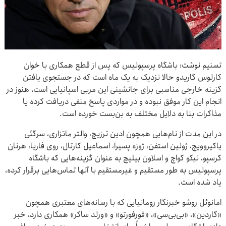
تسنیم نوشت: باشگاه پرسپولیس که پس از قطع همکاری با خوان
کارلوس گاریدو حالا نزدیک به یک ماه است که در جستجوی یافتن
گزینه‌ خارجی مناسبی برای جانشینی این مربی اسپانیایی است، هنوز در
انجام این کار موفق نبوده و در مواردی پاسخ منفی دریافت کرده‌ یا
مذاکرات بنا به دلایل مختلف به بن‌بست خورده است.
در این مدت از نام‌هایی همچون ادین ترزیچ، والتر ماتزاری، سرگئی
یاکیروویچ، ژولین استفن، ژوزه پسیرا، اسماعیل کارتال، روی فاریا، هرنان
کرسپو، نیکو کواچ و اسلاون بیلیچ به عنوان گزینه‌هایی که باشگاه
پرسپولیس به طور مستقیم و غیرمستقیم با آنها تماس‌هایی برقرار کرده،
یاد شده است.
امانوئل روشو خبرنگار رومانیایی که با رسانه‌های معتبری همچون
«گاردین»، «بی‌بی‌سی»، «فورفورتو» و «ورلد ساکر» همکاری دارد، خبر