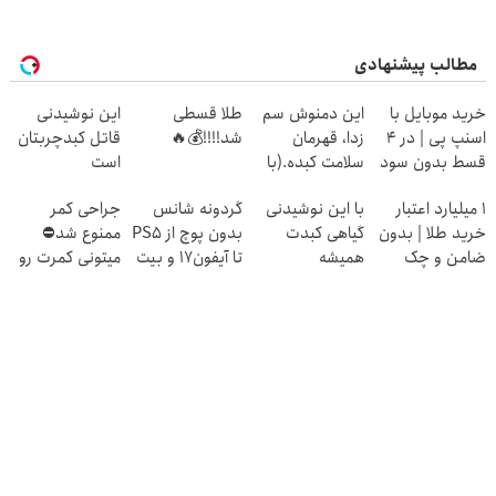
مطالب پیشنهادی
خرید موبایل با
این دمنوش سم
طلا قسطی
این نوشیدنی
اسنپ پی | در ۴
زدا، قهرمان
شد!!!!💰🔥
قاتل کبدچربتان
قسط بدون سود
سلامت کبده.(با
است
و کارمزد!
55% تخفیف
۱ میلیارد اعتبار
با این نوشیدنی
گردونه شانس
جراحی کمر
بخرش)
خرید طلا | بدون
گیاهی کبدت
بدون پوچ از PS5
ممنوع شد⛔
ضامن و چک
همیشه
تا آیفون17 و بیت
میتونی کمرت رو
پرقدرته55%تخفیف
کوین 🔥
در منزل درمان
کنی! 👈🏻
پرسش‌نامه