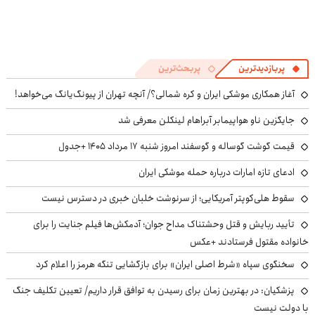
پربازدیدترین
پربحث‌ترین
آغاز همکاری موشکی ایران و کره شمالی؟/ آنچه تهران از پیونگ‌یانگ می‌خواهد!
جایگزین ناو هواپیمابر آبراهام لینکلن معرفی شد
قیمت گوشت گوساله و گوسفند امروز شنبه ۱۷ مرداد ۱۴۰۵ +جدول
ادعای تازه امارات درباره حمله موشکی ایران
سقوط هلی‌کوپتر آمریکایی؛ از سرنوشت خلبان خبری در دسترس نیست
تأیید ربایش و قتل وحشتناک مداح جوان؛ آدمکش‌ها فیلم جنایت را برای
خانواده مقتول فرستادند +عکس
سخنگوی سپاه «شرط اصلی ایران» برای بازگشایی تنگه هرمز را اعلام کرد
پزشکیان‌: در بهترین زمان برای رسیدن به توافق قرار داریم/ تعیین تکلیف جنگ
با دولت نیست