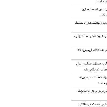
یده است
رعباس توسط معاون
ب شد
تان: موشک‌های بالستیک
ان با درخشش سحرخیزان و
جان باختن ۲۴ زائر در تصادفات اربعینی؛ ۶۷
رد: حملات سنگین ایران
‌ثبات‌کننده در سوریه،
یه است
ار پرس‌تی‌وی با نارنجک
ری است که در سالگرد