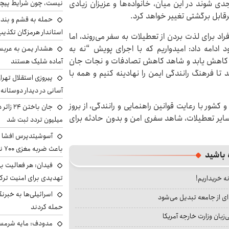
نیست، چون شرایط پیچ
دی شوند در این میان، خانواده‌ها و عزیزان زیادی
رقابل برگشتی تغییر خواهد کرد.
حمله به قشم و بند
استاندار هرمزگان تکذی
فراد برای لذت بردن از تعطیلات به سفر می‌روند، اما
 ادامه داد: امیدواریم که با اجرای پویش “نه به
هشدار یمن به عربس
ن کاهش یابد و شاهد کاهش تصادفات و نجات جان
آماده شلیک هستند
تا فرهنگ رانندگی ایمن را نهادینه کنیم و همه با
پیروزی استقلال تهر
آسانی در دیدار دوستانه
شور با رعایت قوانین راهنمایی و رانندگی، از بروز
 سایر تعطیلات، شاهد سفری امن و بدون حادثه برای
میلیون تردد ثبت شد
آسوشیتدپرس افشا ک
باعث ضربه مغزی ۷۰۰ نظامی آمریکایی شد
 باشید
فیدان: هر فعالیت بی
تهدیدی برای امنیت ترک
نه خریداریم!
اسرائیلی‌ها به خبرنگ
ای از جامعه تبدیل می‌شود
حمله کردند
بان وزارت خارجه آمریکا
مدودف: مایه شرمسا