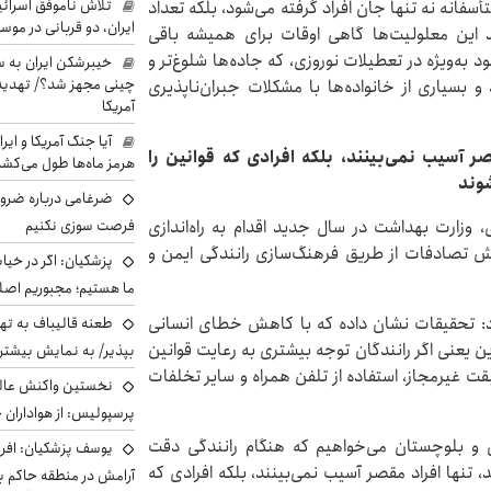
تلاش ناموفق اسرائی
سفانه نه تنها جان افراد گرفته می‌شود، بلکه تعداد
ایران، دو قربانی در موس
ند این معلولیت‌ها گاهی اوقات برای همیشه باقی
د به‌ویژه در تعطیلات نوروزی، که جاده‌ها شلوغ‌تر و
خیبرشکن ایران به س
چینی مجهز شد؟/ تهدید 
 بسیاری از خانواده‌ها با مشکلات جبران‌ناپذیری
آمریکا
آیا جنگ آمریکا و ای
 آسیب نمی‌بینند، بلکه افرادی که قوانین را
هرمز ماه‌ها طول می‌کش
وند
ضرغامی درباره ضرور
فرصت سوزی نکنیم
وزارت بهداشت در سال جدید اقدام به راه‌اندازی
تصادفات از طریق فرهنگ‌سازی رانندگی ایمن و
پزشکیان: اگر در خی
ما هستیم؛ مجبوریم اصلا
اد: تحقیقات نشان داده که با کاهش خطای انسانی
طعنه قالیباف به ته
ا کاهش داد این یعنی اگر رانندگان توجه بیشتری به رعایت قوانین
بپذیر/ به نمایش بیشتری
قت غیرمجاز، استفاده از تلفن همراه و سایر تخلفات
نخستین واکنش عالی
پرسپولیس: از هواداران 
ن و بلوچستان می‌خواهیم که هنگام رانندگی دقت
یوسف پزشکیان: افرا
تنها افراد مقصر آسیب نمی‌بینند، بلکه افرادی که
آرامش در منطقه حاکم ب