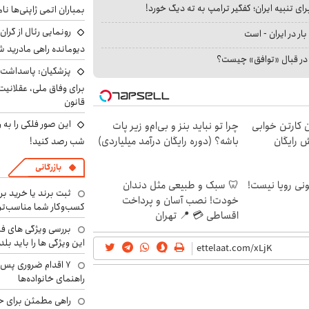
ای تنبیه ایران؛ کفگیر ترامپ به ته دیگ خورد!
بمباران اتمی ژاپنی‌ها نام
رونمایی رئال از گرا
بار در ایران - است
دیومانده راهی مادرید ش
ا در قبال «توافق» چیست؟
پزشکیان: پاسداشت 
برای وفاق ملی، عقلانیت
قانون
این صور فلکی را به ر
ن کارتن خوابی
چرا تو نباید بنز و بی‌ام‌و زیر پات
ش رایگان
باشه؟ (دوره رایگان درآمد میلیاردی)
شب رصد کنید!
بازرگانی
هی 800 میلیونی رویا نیست!
🦷 سبک و طبیعی مثل دندان
ثبت برند یا خرید برن
خودت! نصب آسان و پرداخت
کسب‌وکار شما مناسب‌ت
اقساطی 💳 📍 تهران
بررسی ویژگی های فن
این ویژگی ها را باید بلد
۷ اقدام ضروری پس 
راهنمای خانواده‌ها
راهی مطمئن برای ح