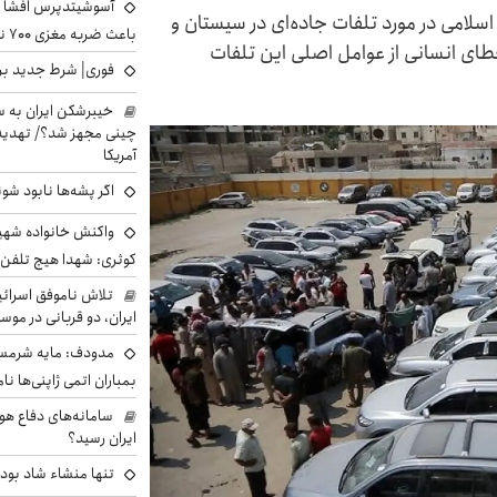
آسوشیتدپرس افشا ک
امی در مورد تلفات جاده‌ای در سیستان و
باعث ضربه مغزی ۷۰۰ نظامی آمریکایی شد
طای انسانی از عوامل اصلی این تلفات
فوری| شرط جدید برا
خیبرشکن ایران به س
چینی مجهز شد؟/ تهدید 
آمریکا
اگر پشه‌ها نابود شو
واکنش خانواده شهید 
کوثری: شهدا هیچ تلفن 
تلاش ناموفق اسرائی
ایران، دو قربانی در موس
مدودف: مایه شرمسا
بمباران اتمی ژاپنی‌ها نام
سامانه‌های دفاع هو
ایران رسید؟
تنها منشاء شاد بو