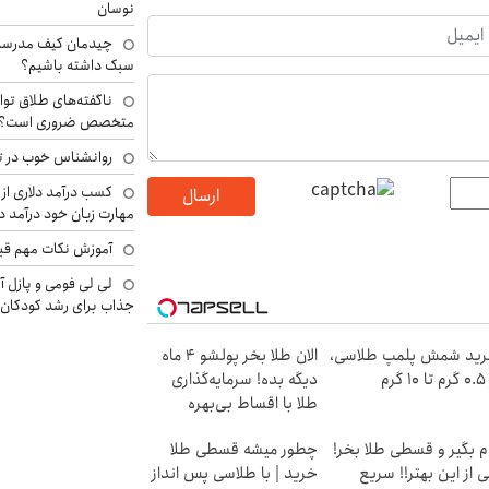
نوسان
چیدمان کیف مدرسه؛
سبک داشته باشیم؟
ناگفته‌های طلاق توا
متخصص ضروری است؟
روانشناس خوب در ت
کسب درآمد دلاری از 
ارسال
مهارت زبان خود درآمد د
آموزش نکات مهم قبل 
لی لی فومی و پازل آ
جذاب برای رشد کودکان
ید شمش پلمپ طلاسی،
الان طلا بخر پولشو 4 ماه
۱ گرم
دیگه بده! سرمایه‌گذاری
طلا با اقساط بی‌بهره
م بگیر و قسطی طلا بخر!
چطور میشه قسطی طلا
 از این بهتر!! سریع
خرید | با طلاسی پس انداز