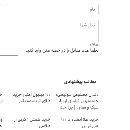
0
/
400
لطفا عدد مقابل را در جعبه متن وارد کنید
مطالب پیشنهادی
دندان مصنوعی سوئیسی:
100 میلیون اعتبار خرید
خر
جدیدترین فناوری اروپا،
طلای آب شده بگیر
از ۰.۵ گرم تا ۰
سبک و مقاوم | پرداخت
قسطی
خرید طلا آبشده با 100
خرید شمش 1 گرمی از
وا
هزار تومن
طلاسی
چی