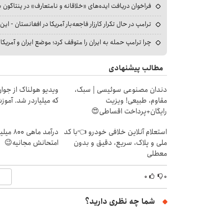
فراخوان دریافت ایده‌های «خلاقانه و نامتعارف» در پنتاگون بر
ترامپ در حال تکرار کارزار فاجعه‌بار آمریکا در افغانستان - این 
چرا ترامپ حمله به ایران را متوقف کرد؛ موضع ایران و آمریک
مطالب پیشنهادی
دندان مصنوعی سوئیسی | سبک،
ویدیو هولناک از جوا
مقاوم، طبیعی! ویزیت
که میلیاردر شد. آموز
رایگان+پرداخت اقساطی😍
استعلام آنلاین خلافی خودرو 👈با کد
درآمد ما
ملی و پلاک، سریع، دقیق و بدون
امتحانش مجانیه😉
معطلی
۰
۰
شما چه نظری دارید؟