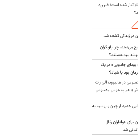
طلا آغاز شده است/ فلز زرد
د؟
دن در زندگی کشف شد
ح می‌دهد: چرا بازیگران
همیشه مرد هستند؟
بودای جادویی» در یک
رمان بود یا شیاد؟
وعی در هالیوود؛ الی راث
روش» هم به هوش مصنوعی
ایی جدید از چین و روسیه به
 برای هواداران رئال؛
اندنی شد