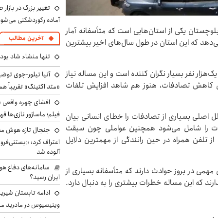
تغییر بزرگ در بازار 
آماده رکوردشکنی می‌شو
وچستان یکی از استان‌هایی است که متأسفانه آمار
آخرین مطالب
 می‌دهد که این استان در طول سال‌های اخیر بیشترین
تنها منشاء شاد بو
 یک‌هزار نفر بسیار نگران‌ کننده است و این مساله نیاز
آنیا تیلور-جوی توضی
رای کاهش تصادفات، هنوز هم شاهد افزایش تلفات
«متد اکتینگ» تقریباً 
افشای چهره واقعی «
فیلم؛ ماساژور نازی‌ها قه
لل اصلی بسیاری از تصادفات را خطای انسانی بیان
سانی بیش از ۵۰ درصد تصادفات را شامل می‌شود همچنین عواملی چون سبقت
جنجال تازه هوش مصن
از تلفن همراه در حین رانندگی از مهمترین دلایل
اعتراف کرد: «بستنی‌ف
آلوده شد
سامانه‌های دفاع هو
مهمی در بروز حوادث دارند که متأسفانه بسیاری از
ایران رسید؟
ارند که این مساله خطرات بیشتری را به دنبال دارد.
ادامه تابستان شیرین
وینیسیوس در مادرید م