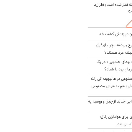
طلا آغاز شده است/ فلز زرد
د؟
دن در زندگی کشف شد
ح می‌دهد: چرا بازیگران
همیشه مرد هستند؟
بودای جادویی» در یک
رمان بود یا شیاد؟
وعی در هالیوود؛ الی راث
روش» هم به هوش مصنوعی
ایی جدید از چین و روسیه به
 برای هواداران رئال؛
اندنی شد