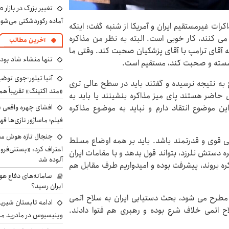
تغییر بزرگ در بازار 
آماده رکوردشکنی می‌شو
رات غیرمستقیم ایران و آمریکا از شنبه گفت: اینکه
 می کنند، کار خوبی است. البته به نظر من مذاکره
آخرین مطالب
 آقای ترامپ با آقای پزشکیان صحبت کند. وقتی ما
تنها منشاء شاد بو
 نشسته و صحبت کند، مستقیم است.
آنیا تیلور-جوی توضی
ه نتیجه نرسیده و گفتند باید در سطح عالی تری
«متد اکتینگ» تقریباً 
ی حاضر هستند پای میز مذاکره بنشینند یا باید به
این موضوع انتقاد دارم و نباید به موضوع مذاکره
افشای چهره واقعی «
فیلم؛ ماساژور نازی‌ها قه
جنجال تازه هوش مصن
أتی قوی و قدرتمند باشد. باید بر همه اوضاع مسلط
اعتراف کرد: «بستنی‌ف
ه دستش نلرزد، بتواند قول بدهد و با مقامات ایران
آلوده شد
ره بروند، پیشرفت بوده و امیدواریم طرف مقابل هم
سامانه‌های دفاع هو
ایران رسید؟
مطرح می شود، بحث دستیابی ایران به سلاح اتمی
ادامه تابستان شیرین
اح اتمی خلاف شرع بوده و رهبری هم فتوا دادند.
وینیسیوس در مادرید م