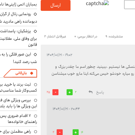
بمباران اتمی ژاپنی‌ها نام
ارسال
رونمایی رئال از گرا
دیومانده راهی مادرید ش
پزشکیان: پاسداشت 
منتشرشده: 9
در انتظار بررسی: 0
غیرقابل انتشار: 2
برای وفاق ملی، عقلانیت
قانون
این صور فلکی را به ر
۱۹:۰۲ - ۱۴۰۴/۰۱/۲۱
شب رصد کنید!
سکی ها نیستیم .ببینید چطور اسم ما چقدر بزرگ و
بازرگانی
 رو میاره خودشو خیس می‌کنه.اینا مارو خوب میشناسن
ثبت برند یا خرید برن
کسب‌وکار شما مناسب‌ت
پاسخ
25
2
بررسی ویژگی های فن
این ویژگی ها را باید بلد
۲۰:۴۴ - ۱۴۰۴/۰۱/۲۱
۷ اقدام ضروری پس 
راهنمای خانواده‌ها
راهی مطمئن برای ح
2
16