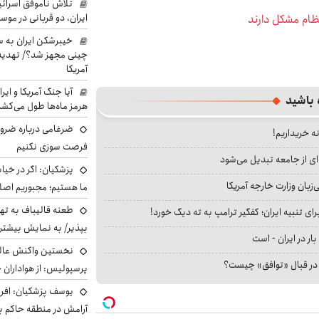
تلاش ناموفق اسرائی
ایران، دو قربانی در موس
نظام مشکل دارند
خیبرشکن ایران به س
چینی مجهز شد؟/ تهدید 
آمریکا
آیا جنگ آمریکا و ای
 باشید
هرمز ماه‌ها طول می‌کش
ضرغامی درباره ضرور
نه خریداریم!
فرصت سوزی نکنیم
ای از جامعه تبدیل می‌شود
پزشکیان: اگر در خی
بان وزارت خارجه آمریکا
ما هستیم؛ مجبوریم اصلا
طعنه قالیباف به ته
ای تنبیه ایران؛ کفگیر ترامپ به ته دیگ خورد!
بپذیر/ به نمایش بیشتری
بار در ایران - است
نخستین واکنش عالی
ا در قبال «توافق» چیست؟
پرسپولیس: از هواداران 
یوسف پزشکیان: افرا
آرامش در منطقه حاکم ب