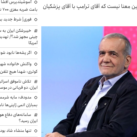
آسوشیتدپرس افشا ک
 معنا نیست که آقای ترامپ با آقای پزشکیان
باعث ضربه مغزی ۷۰۰ نظامی آمریکایی شد
فوری| شرط جدید برا
خیبرشکن ایران به س
چینی مجهز شد؟/ تهدید 
آمریکا
اگر پشه‌ها نابود شو
واکنش خانواده شهید 
کوثری: شهدا هیچ تلفن 
تلاش ناموفق اسرائی
ایران، دو قربانی در موس
مدودف: مایه شرمسا
بمباران اتمی ژاپنی‌ها نام
سامانه‌های دفاع هو
ایران رسید؟
تنها منشاء شاد بو