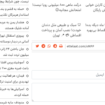
نیست، چون شرایط پیچ
ن کارتن خوابی
درآمد ماهی 800 میلیونی رویا نیست!
حمله به قشم و بند
ش رایگان
امتحانش مجانیه😉
استاندار هرمزگان تکذی
هشدار یمن به عربس
الان طلا بخر پولشو 4 ماه دیگه بده!
🦷 سبک و طبیعی مثل دندان
آماده شلیک هستند
اقساط بی‌بهره
خودت! نصب آسان و پرداخت
اقساطی 💳 📍 تهران
پیروزی استقلال تهر
آسانی در دیدار دوستانه
میلیون تردد ثبت شد
آسوشیتدپرس افشا ک
باعث ضربه مغزی ۷۰۰ نظامی آمریکایی شد
فیدان: هر فعالیت بی
تهدیدی برای امنیت ترک
اسرائیلی‌ها به خبرنگ
حمله کردند
مدودف: مایه شرمسا