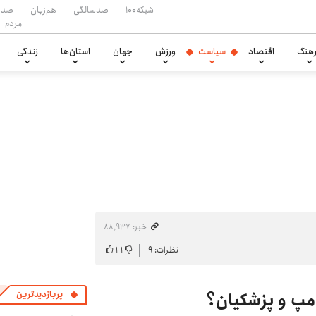
شبکه۱۰۰
صدسالگی
هم‌زبان
صدا
مردم
هنگ
اقتصاد
سیاست
ورزش
جهان
استان‌ها
زندگی
خبر: ۸۸٬۹۳۷
نظرات: ۹
۱
-
۱
مپ و پزشکیان؟
پربازدیدترین