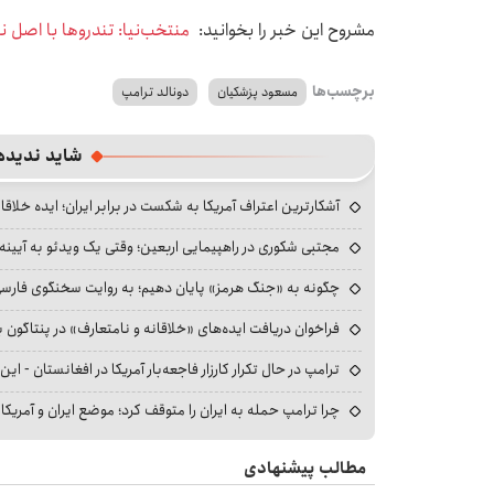
مشروح این خبر را بخوانید:
منتخب‌نیا: تندروها با اصل 
برچسب‌ها
مسعود پزشکیان
دونالد ترامپ
شاید ندیده
آشکارترین اعتراف آمریکا به شکست در برابر ایران؛ ایده خلاقا
مجتبی شکوری در راهپیمایی اربعین؛ وقتی یک ویدئو به آیینه‌
چگونه به «جنگ هرمز» پایان دهیم؛ به روایت سخنگوی فارسی‌ز
فراخوان دریافت ایده‌های «خلاقانه و نامتعارف» در پنتاگون بر
ترامپ در حال تکرار کارزار فاجعه‌بار آمریکا در افغانستان - این 
چرا ترامپ حمله به ایران را متوقف کرد؛ موضع ایران و آمریک
مطالب پیشنهادی