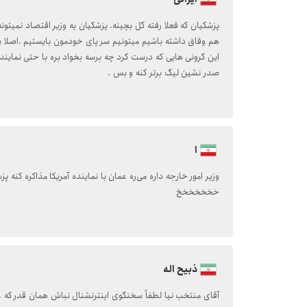
پزشکیان که فعلا رفته گل بچینه. پزشکیان یه وزیر اقتصاد نمیتونه 
هم وفاق داشته باشیم میتونیم سر پای خودمون بایستیم .اصلا 
این گرونی هایی که درست کرد چه برسه بخواد بره با حتی نمایند
صدر نشین لیگ برتر کنه و بس .
ا
وزیر امور خارجه داره می‌ره عمان با نماینده آمریکا مذاکره کنه پ
خخخخخخخ
ذبیح اله
آقای منتخب نیا لطفاً سخنگوی اینترنشنال نباش همان قدر که غ