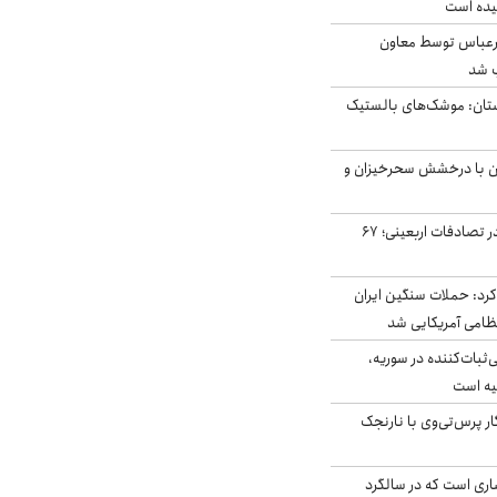
یده است
رعباس توسط معاون
ب شد
تان: موشک‌های بالستیک
ان با درخشش سحرخیزان و
جان باختن ۲۴ زائر در تصادفات اربعینی؛ ۶۷
رد: حملات سنگین ایران
‌ثبات‌کننده در سوریه،
یه است
ار پرس‌تی‌وی با نارنجک
ری است که در سالگرد