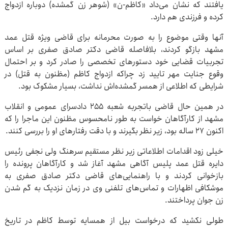
یافتند که نشان می‌داد «کاظم-ن» (شوهر زن گم‎شده) دوباره ازدواج
کرده و فرزندی هم دارد.
آنها وقتی موضوع را به صورت محرمانه برای قاضی ویژه قتل عمد
مشهد بازگو کردند، بلافاصله قاضی دکتر صادق صفری بر اساس
تجربیات قضایی خود دستورهای تخصصی را صادر کرد و بر احتمال
وقوع جنایت مهر تایید زد چراکه ازدواج کاظم (مظنون به قتل) در
شرایطی که اطلاعی از همسر گم‎شده‌اش نداشت، بسیار مشکوک بود.
در همین حال قاضی باتجربه شعبه ۲۵۵ دادسرای عمومی و انقلاب
مشهد از کارآگاهان خواست به طور نامحسوس مظنون این ماجرا را که
اکنون ۲۷ ساله بود، زیر نظر بگیرند و با دقت رفتارهای او را بررسی کنند.
خیلی زود اقدامات اطلاعاتی زیر نظر مستقیم سرهنگ ولی نجفی رئیس
دایره قتل عمد پلیس آگاهی مشهد آغاز شد و کارآگاهان پرونده را
بازخوانی کردند و با راهنمایی‌های قاضی دکتر صادق صفری به
موشکافی اظهارات و تماس‌های تلفنی وی در زمان نزدیک به گم‎ شدن
زن جوان پرداختند.
طولی نکشید که درخواست بیل از همسایه توسط کاظم در تاریخ