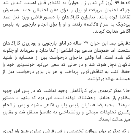
۹۹.۱۰.۰۵ (روز گم‎ شدن زن جوان) به نکته‌ای قابل اهمیت تبدیل شد
چراکه احتمال می‌رفت او بیل را برای دفن احتمالی جسد همسرش
تقاضا کرده باشد. بنابراین کارآگاهان با دستور قاضی ویژه قتل عمد
بی‌درنگ به سراغ «کاظم» رفتند و او را برای انجام بازجویی به پلیس
آگاهی هدایت کردند.
دقایقی بعد این جوان ۲۷ ساله در اتاق بازجویی و رودرروی کارآگاهان
نشست، اما همچنان مدعی بود اطلاعی از آتنا ندارد و نمی‌داند او چگونه
گم شده است. اما وقتی ماجرای درخواست بیل از همسایه را شنید
ناگهان دچار شوک شد و در حالی که سعی می‌کرد خونسردی خود را
حفظ کند، به تناقض‌گویی پرداخت و هر بار برای درخواست بیل از
همسایه بهانه‌ای تراشید.
حالا دیگر تردیدی برای کارآگاهان وجود نداشت که در پس این چهره
مظلوم راز جنایتی وحشتناک نهفته است. این بود که متهم با دستور
سرهنگ محمدرضا فدائیان رئیس پلیس آگاهی مشهد و پس از انجام
یک‎سری تحقیقات میدانی و روان‎شناختی به دادسرا منتقل شد و مقابل
میز عدالت ایستاد.
او که دیگر در برابر سوالات تخصصی و فنی قاضی صفری هیچ راه گریزی