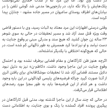
در دست وی بود. اما این مرد که از شدت خماری نمی‌توانست
پلک‌هایش را بالا نگه دارد، در بازجویی‌ها مدعی شد گوشی تلفن را در
بیابان‌های اطراف روستای ساغروان در مسیر جاده مشهد - چناران پیدا
کرده است.
وقتی درستی اظهارات این مرد معتاد به اثبات رسید، وی با دستور قاضی
وقت ویژه قتل عمد آزاد شد و مسیر تحقیقات در حالی به سوی شوهر
۲۳ ساله زن جوان کشید که هیچ سند و مدرکی مبنی بر وقوع جنایت به
دست نیامد و او نیز ادعا کرد همسرش به طور ناگهانی گم شده است، در
حالی که هیچ‌گونه اختلافی با یکدیگر نداشته‌اند.
اگرچه هنوز ظن کارآگاهان و مقام قضایی برطرف نشده بود و احتمال
وقوع جنایت در این ماجرا وجود داشت، «کاظم-ن» نیز به دلیل نبود
دلایل مستند قضایی آزاد شد تا تحقیقات موشکافانه‌ای برای یافتن اثری
از آتنا صورت گیرد چراکه فرضیه‌های پلیسی گوناگونی در این باره وجود
داشت و هر کدام از این فرضیه‌ها باید به طور مجزا مورد رصدهای
اطلاعاتی قرار می‌گرفت.
در حالی که چند سال از این ماجرا گذشته بود، مدتی قبل کارآگاهان در
پیگیری پرونده افراد گم‎شده با رنگ و بوی جنایت، به اطلاعاتی دست