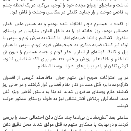
نداشت و ماجرای ازدواج مجدد خود را توجیه می‌کرد، در یک لحظه چشم
به قاضی دوخت و راز جنایت کلنگی در سکانس وحشت را فاش کرد.
او گفت: با همسرم دچار اختلاف شده بودیم و به همین دلیل خیلی
عصبانی بودم. روز حادثه او را به داخل انباری منزلمان در روستای
ساغروان کشاندم و ابتدا ضربه‌ای افقی با کلنگ به سرش زدم و سپس با
نوک تیز کلنگ ضربه دیگری به جمجمه‌اش فرود آوردم. سپس با همان
بیل و کلنگ گوشه‌ای از انبار را حفر کردم و جسد همسرم را درون آن
انداختم و خاک‌ها را رویش ریختم. بعد هم برای آنکه شناسایی نشود،
گوشی تلفن او را در بیابان‌های اطراف روستا انداختم.
در پی اعترافات صریح این متهم جوان، بلافاصله گروهی از افسران
کارآزموده دایره قتل عمد در کنار مقام قضایی قرار گرفتند و در حالی روز
گذشته عازم روستای ساغروان شدند که بنا به دستور قاضی ویژه قتل
عمد، امدادگران پرتلاش آتش‌نشانی نیز به طرف روستای مذکور حرکت
کردند.
ساعتی بعد آتش‌نشانان بی‌ادعا چند مکان دفن احتمالی جسد را بررسی
کردند و در نهایت با همکاری متهم به قتل موفق شدند محل دقیق دفن