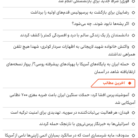
فوری| شرط جدید برای بازنشستگی اعلام شد
رضاییان برای بازگشت به پرسپولیس قدم‌های اولیه را برداشت
اگر پشه‌ها نابود شوند، چه می‌شود؟
دانشمندان راز یک زندگی سالم با درد و افسردگی کمتر را کشف کردند
واکنش خانواده شهید لاریجانی به اظهارات سردار کوثری: شهدا هیچ تلفن
همراهی نداشتند
حمله ایران به پایگاه‌های آمریکا با پهپادهای پیشرفته روسی؟/ پرواز نسخه‌های
ارتقایافته شاهد در آسمان
آخرین مطالب
آسوشیتدپرس افشا کرد: حملات سنگین ایران باعث ضربه مغزی ۷۰۰ نظامی
آمریکایی شد
فیدان: هر فعالیت بی‌ثبات‌کننده در سوریه، تهدیدی برای امنیت ترکیه است
اسرائیلی‌ها به خبرنگار پرس‌تی‌وی با نارنجک حمله کردند
مدودف: مایه شرمساری است که در سالگرد بمباران اتمی ژاپنی‌ها نامی از آمریکا