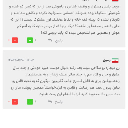
عجب پلیس مسئول و وظیفه شناس و باهوشی بعد از این که کسی گم شده و
شوهرش مشکوک بوده همونقد احساس مسئولیت نکرده و نکاهی ننداخته و
کنجکاو نشده که ببینه کف خانه و نقاط مختلف اون مشکوک نیست؟! این که
جایی کنده و مجدداً پر نشده؟! دیگه اینها که از موضوعاتیه که یه آدم کم
هوش و معمولی هم تشخیص میده که باید بررسی کنه!
پاسخ
0
1
رسول
۱۷:۰۲ - ۱۴۰۴/۰۱/۲۸
زن بیچاره رو سلاخی مرده بعد رفته دنبال دوست هرزه خودش و چند سال
عشق و حال و الان هم به چند سالی میشه زندان و به عدهدلبمار
راهدمبوفتن برای به قاتل لبسرغ جانب گلربزون میگیرن که یه نخبه قاتل رو
بیارن بیرون .بعد هم رضایت و آزادی به این.خواهشاً همچین پرونده های رو
بعد سس ماه مختومه کنید لره با اعدام این پست فطرت
پاسخ
0
1