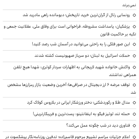
نمی‌برند
رونمایی رئال از گران‌ترین خرید تاریخش؛ دیومانده راهی مادرید شد
پزشکیان: پاسداشت مشروطه، فراخوانی است برای وفاق ملی، عقلانیت جمعی و
تکیه بر حاکمیت قانون
این صور فلکی را به راحتی می‌توانید در آسمان شب رصد کنید!
حملات اسرائیل به لبنان؛ دو سرباز صهیونیست کشته شدند
واکنش خانواده شهید لاریجانی به اظهارات سردار کوثری: شهدا هیچ تلفن
همراهی نداشتند
توقف عرضه ۶ ارز دیجیتال در صرافی‌ها؛ آخرین وضعیت بازار رمزارزها مشخص
شد
مدال طلا و رکوردشکنی؛ دختر ورزشکار ایرانی در بلاروس کولاک کرد
حمله تند لوئیز فیگو به اینفانتینو: پست‌ترین و فریبکارترینی!
فناوری دید در شب چگونه عمل می‌کند؟
اعلام جزئیات مراسم تشییع مرحوم قاسم‌زاده؛ تدفین روزنامه‌نگار پیشکسوت در