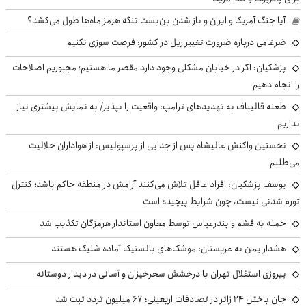
آیا جنگ آمریکا و ایران و باز شدن بن‌بست تنگه هرمز ماه‌ها طول می‌کشد؟
ضرغامی درباره ضرورت تغییر ریل در کشور: فرصت سوزی نکنیم
پزشکیان: اگر در خیابان مشکلی وجود دارد مقصر ما هستیم؛ مجبوریم اصلاحات
را انجام دهیم
طعنه قالیباف به تهدیدهای ترامپ: واقعیت را بپذیر/ به نمایش بیشتری نیاز
نداریم
نخستین واکنش عالیشاه پس از جدایی از پرسپولیس: از هواداران حلالیت
می‌طلبم
یوسف پزشکیان: افراد عاقل تلاش می‌کنند آرامش در منطقه حاکم باشد؛ کنترل
تورم شدنی نیست، چون شرایط پیچیده است
حمله به قشم و بندرعباس توسط معاون استاندار هرمزگان تکذیب شد
هشدار یمن به عربستان: موشک‌های بالستیک آماده شلیک هستند
پیروزی استقلال تهران با درخشش سحرخیزان و آسانی در دیدار دوستانه
جان باختن ۲۴ زائر در تصادفات اربعینی؛ ۶۷ میلیون تردد ثبت شد