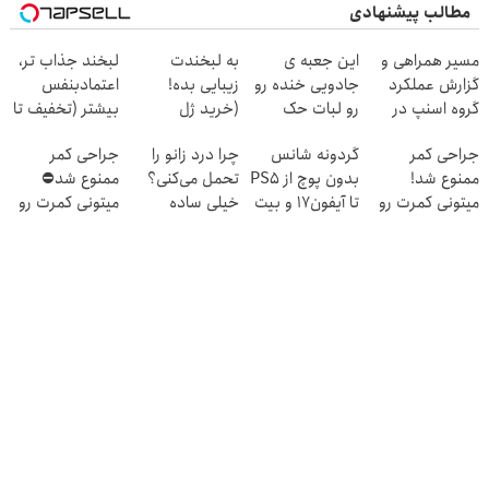
مطالب پیشنهادی
مسیر همراهی و
این جعبه ی
به لبخندت
لبخند جذاب تر،
گزارش عملکرد
جادویی خنده رو
زیبایی بده!
اعتمادبنفس
گروه اسنپ در
رو لبات حک
(خرید ژل
بیشتر (تخفیف تا
۱۴۰۴
میکنه
سفیدکننده
امشب)
جراحی کمر
گردونه شانس
چرا درد زانو را
جراحی کمر
خرید40%تخفیف
دندان
ممنوع شد!
بدون پوچ از PS5
تحمل می‌کنی؟
ممنوع شد⛔
با40%تخفیف)
میتونی کمرت رو
تا آیفون17 و بیت
خیلی ساده
میتونی کمرت رو
در منزل درمان
کوین 🔥
درمنزل درمانش
در منزل درمان
کنی!
کن
کنی! 👈🏻
((پرسش‌نامه))
پرسش‌نامه