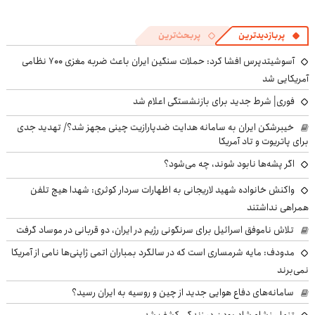
پربازدیدترین
پربحث‌ترین
آسوشیتدپرس افشا کرد: حملات سنگین ایران باعث ضربه مغزی ۷۰۰ نظامی
آمریکایی شد
فوری| شرط جدید برای بازنشستگی اعلام شد
خیبرشکن ایران به سامانه هدایت ضدپارازیت چینی مجهز شد؟/ تهدید جدی
برای پاتریوت و تاد آمریکا
اگر پشه‌ها نابود شوند، چه می‌شود؟
واکنش خانواده شهید لاریجانی به اظهارات سردار کوثری: شهدا هیچ تلفن
همراهی نداشتند
تلاش ناموفق اسرائیل برای سرنگونی رژیم در ایران، دو قربانی در موساد گرفت
مدودف: مایه شرمساری است که در سالگرد بمباران اتمی ژاپنی‌ها نامی از آمریکا
نمی‌برند
سامانه‌های دفاع هوایی جدید از چین و روسیه به ایران رسید؟
تنها منشاء شاد بودن در زندگی کشف شد