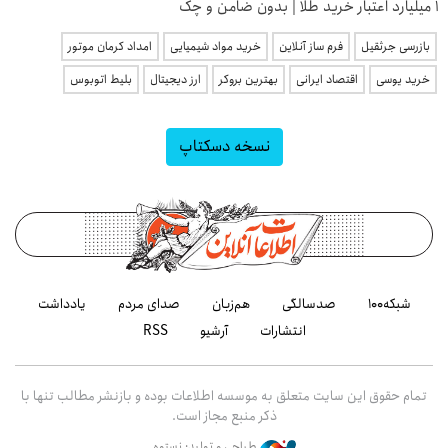
۱ میلیارد اعتبار خرید طلا | بدون ضامن و چک
بازرسی جرثقیل
فرم ساز آنلاین
خرید مواد شیمیایی
امداد کرمان موتور
خرید یوسی
اقتصاد ایرانی
بهترین بروکر
ارز دیجیتال
بلیط اتوبوس
نسخه دسکتاپ
شبکه۱۰۰
صدسالگی
هم‌زبان
صدای مردم
یادداشت
انتشارات
آرشیو
RSS
تمام حقوق این سایت متعلق به موسسه اطلاعات بوده و بازنشر مطالب تنها با
ذکر منبع مجاز است.
طراحی و تولید: نستوه