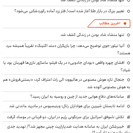
تغییر بزرگ در بازار طلا آغاز شده است/ فلز زرد آماده رکوردشکنی می‌شود؟
آخرین مطالب
تنها منشاء شاد بودن در زندگی کشف شد
آنیا تیلور-جوی توضیح می‌دهد: چرا بازیگران «متد اکتینگ» تقریباً همیشه مرد
هستند؟
افشای چهره واقعی «بودای جادویی» در یک فیلم؛ ماساژور نازی‌ها قهرمان بود یا
شیاد؟
جنجال تازه هوش مصنوعی در هالیوود؛ الی راث اعتراف کرد: «بستنی‌فروش» هم
به هوش مصنوعی آلوده شد
سامانه‌های دفاع هوایی جدید از چین و روسیه به ایران رسید؟
ادامه تابستان شیرین برای هواداران رئال؛ وینیسیوس در مادرید ماندنی شد
تلاش ناموفق اسرائیل برای سرنگونی رژیم در ایران، دو قربانی در موساد گرفت
خیبرشکن ایران به سامانه هدایت ضدپارازیت چینی مجهز شد؟/ تهدید جدی
برای پاتریوت و تاد آمریکا