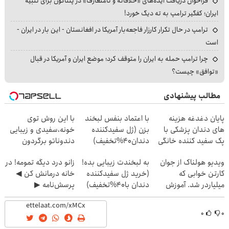
فراخوان دریافت ایده‌های «خلاقانه و نامتعارف» در پنتاگون برای تنبیه
ایران؛ کفگیر ترامپ به ته دیگ خورد!
ترامپ در حال تکرار کارزار فاجعه‌بار آمریکا در افغانستان - این بار در ایران -
است
چرا ترامپ حمله به ایران را متوقف کرد؛ موضع ایران و آمریکا در قبال
«توافق» چیست؟
مطالب پیشنهادی
پایان دغدغه هزینه
با اعتماد بنفس لبخند
با این روش توی
های دندان پزشکی با
بزن (ژل سفیدکننده
خونه،سفیدی و زیبایی
پک سفید کننده خانگی
دندان40%تخفیف)
دندوناتو برگردون
(40%off)
ویدیو هولناک از جوان
به لبخندت زیبایی بده!
زانو درد دیگه تمومه! در
کارتن خوابی که
(خرید ژل سفیدکننده
خانه درمانش کن ◀
میلیاردر شد. آموزش
دندان با40%تخفیف)
پرسش‌نامه ▶
رایگان
۰
۰