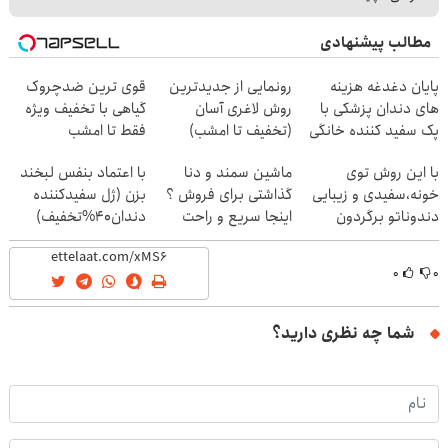
مطالب پیشنهادی
پایان دغدغه هزینه
رونمایی از جدیدترین
قوی ترین ضدچروک
های دندان پزشکی با
روش لاغری آسان
گیاهی با تخفیف ویژه
پک سفید کننده خانگی
(تخفیف تا امشب)
فقط تا امشب
با این روش توی
ماشین سمند و دنا
با اعتماد بنفس لبخند
خونه،سفیدی و زیبایی
گذاشتی برای فروش ؟
بزن (ژل سفیدکننده
دندوناتو برگردون
اینجا سریع و راحت
دندان40%تخفیف)
(40%off)
بفروش
۰
۰
شما چه نظری دارید؟