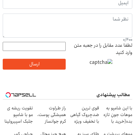
0
/
400
لطفا عدد مقابل را در جعبه متن
وارد کنید
ارسال
مطالب پیشنهادی
با این شامپو به
قوی ترین
راز طراوت
تقویت ریشه ی
موهات جونِ تازه
ضدچروک گیاهی
همیشگی پوست،
مو با شامپو
بده(خرید با
با تخفیف ویژه
کرم جوانساز
جلبک اسپیرولینا
تخفیف)
فقط تا امشب
جلبک با
موهای پرپشت و
طلای سبز به
هیچ چیز محال
جراحی کمر
45%تخفیف