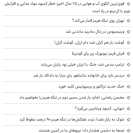
قوی‌ترین الگوی آب و هوایی در ۷۵ سال اخیر؛ خطر کمبود مواد غذایی و افزایش
تورم با ال‌نینو در راه است
تهران روی تنگه هرمز قمار می‌کند؟
وینیسیوس در رئال مادرید ماندنی شد
گوشت باز هم گران شد؛ دام ارزان، گوشت گران!
فرش قرمز نیویورک زیر پای گودزیلا
ترامپ مدعی شد: جنگ با ایران خیلی زود پایان می‌یابد
دردسر تازه برای خانواده نتانیاهو، پای سارا به دادگاه باز شد
جنگ جدید تراکتور و پرسپولیس کلید خورد
محسن رضایی: اجازه باز شدن مسیر دوم در تنگه هرمز را نخواهیم داد
تنهایی، کمبود ویتامین می‌آورد؟
شوک به بازار نفت/ تردد نفتکش‌ها در تنگه هرمز ۹۰ درصد سقوط کرد
صنعا به دشمن هشدار داد؛ نیروهای ما در کمین هستند