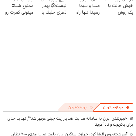
خوش حالت با
صدا و سیما
نیست😱 پودر
ممنوع شد⛔
یک روش
رسید! تنها راه
لاغری جلبک با
میتونی کمرت رو
آلمانی45%تخفیف
جلوگیری از ریزش
تخفیف منتظرته!
در منزل درمان
مو
کنی! 👈🏻
پرسش‌نامه
پربازدیدترین
پربحث‌ترین
خیبرشکن ایران به سامانه هدایت ضدپارازیت چینی مجهز شد؟/ تهدید جدی
برای پاتریوت و تاد آمریکا
آسوشیتدپرس افشا کرد: حملات سنگین ایران باعث ضربه مغزی ۷۰۰ نظامی