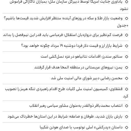
یادآوری جنایت آمریکا توسط دبیرکل سازمان ملل؛ بمباران ناکازاکی فراموش
نشود
وضعیت بازار طلا و سکه در روزهای آینده؛ منتظر افزایش شدید قیمت‌ها باشیم؟
+جدول
فرصت کم‌نظیر برای دروازه‌بان استقلال؛ فرعباسی باید قدر این نیم‌فصل را بداند
شرایط بازار ارز و قیمت دلار فردا دوشنبه ۱۹ مرداد چگونه خواهد بود؟
سناتور سندرز: اقدامات نتانیاهو در غزه نسل‌کشی است
یمن: نیروهای عربستانی در منطقه المخا هدف قرار گرفتند
محسن رضایی دبیر شورای عالی امنیت ملی شد
قشقاوی: کمیسیون امنیت ملی کلیات طرح اقدام راهبردی تنگه هرمز را تصویب
کرد
انتصاب محمدباقر ذوالقدر به‌عنوان مشاور سیاسی رهبر انقلاب
بارش باران شدید، طوفان و صاعقه؛ شرایط در این استان‌ها خطرناک می‌شود
داستان «پدرکشی» املی نوتومب با صدای هوتن شکیبا