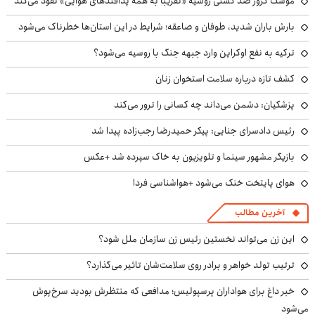
موشک کروز ضد کشتی روسیه «تقریباً به همه پدافندهای هوایی» نفوذ می‌کند
بارش باران شدید، طوفان و صاعقه؛ شرایط در این استان‌ها خطرناک می‌شود
ترکیه به نفع اوکراین وارد جبهه جنگ با روسیه می‌شود؟
کشف تازه درباره سلامت استخوان زنان
پزشکیان: دشمن می‌داند چه کسانی را ترور می‌کند
رئیس دادسرای جنایی: پیکر حمیدرضا رجب‌زاده پیدا شد
بازیگر مشهور سینما و تلویزیون به خاک سپرده شد +عکس
هوای پایتخت خنک می‌شود +هواشناسی فردا
آخرین مطالب
این زن می‌تواند نخستین رئیس زن سازمان ملل شود؟
ترتیب تولد خواهر و برادر روی سلامت‌شان تاثیر می‌گذارد؟
خبر داغ برای هواداران پرسپولیس؛ مدافعی که منتظرش بودید سرخ‌پوش
می‌شود