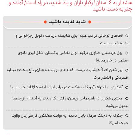
هشدار به ۶ استان! رگبار باران و باد شدید در راه است/ آماده و
چتر به دست باشید
شاید ندیده باشید
لاف‌های توخالی ترامپ علیه ایران شایسته دریافت «نوبل رجزخوانی و
عقب‌نشینی» است
پول عربستان، فناوری ترکیه، توان نظامی پاکستان؛ شکل‌گیری ناتوی
اسلامی در خاورمیانه!
پیر شدن اصلاً خوشایند نیست؛ گفته‌های نویسنده «بازی تاج‌وتخت» درباره
افسردگی و انتظار مرگ
آشکارترین اعتراف آمریکا به شکست در برابر ایران؛ ایده خلاقانه خریداریم!
مجتبی شکوری در راهپیمایی اربعین؛ وقتی یک ویدئو به آیینه‌ای از جامعه
تبدیل می‌شود
چگونه به «جنگ هرمز» پایان دهیم؛ به روایت سخنگوی فارسی‌زبان وزارت
خارجه آمریکا