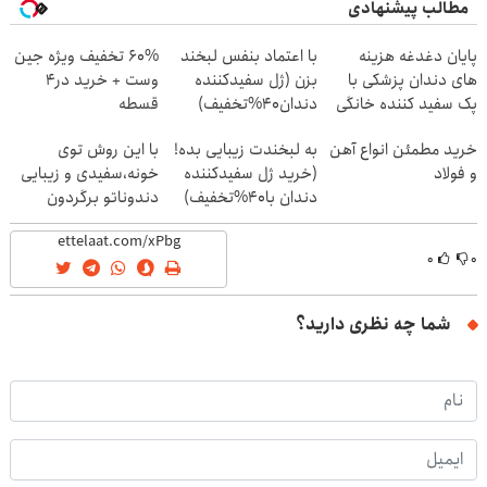
مطالب پیشنهادی
پایان دغدغه هزینه
با اعتماد بنفس لبخند
60% تخفیف ویژه جین
های دندان پزشکی با
بزن (ژل سفیدکننده
وست + خرید در4
پک سفید کننده خانگی
دندان40%تخفیف)
قسطه
خرید مطمئن انواع آهن
به لبخندت زیبایی بده!
با این روش توی
و فولاد
(خرید ژل سفیدکننده
خونه،سفیدی و زیبایی
دندان با40%تخفیف)
دندوناتو برگردون
(40%off)
۰
۰
شما چه نظری دارید؟