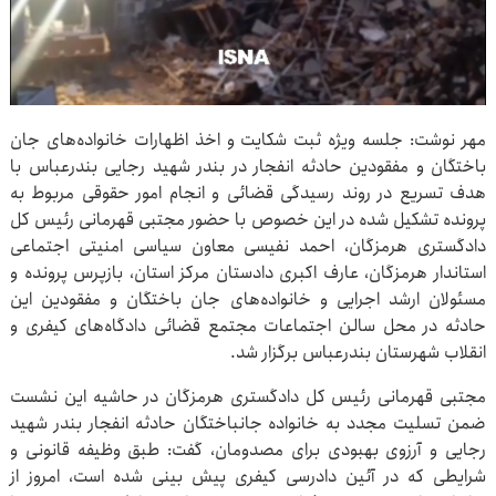
مهر نوشت: جلسه ویژه ثبت شکایت و اخذ اظهارات خانواده‌های جان
باختگان و مفقودین حادثه انفجار در بندر شهید رجایی بندرعباس با
هدف تسریع در روند رسیدگی قضائی و انجام امور حقوقی مربوط به
پرونده تشکیل شده در این خصوص با حضور مجتبی قهرمانی رئیس کل
دادگستری هرمزگان، احمد نفیسی معاون سیاسی امنیتی اجتماعی
استاندار هرمزگان، عارف اکبری دادستان مرکز استان، بازپرس پرونده و
مسئولان ارشد اجرایی و خانواده‌های جان باختگان و مفقودین این
حادثه در محل سالن اجتماعات مجتمع قضائی دادگاه‌های کیفری و
انقلاب شهرستان بندرعباس برگزار شد.
مجتبی قهرمانی رئیس کل دادگستری هرمزگان در حاشیه این نشست
ضمن تسلیت مجدد به خانواده جانباختگان حادثه انفجار بندر شهید
رجایی و آرزوی بهبودی برای مصدومان، گفت: طبق وظیفه قانونی و
شرایطی که در آئین دادرسی کیفری پیش بینی شده است، امروز از