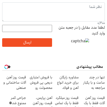
0
/
400
لطفا عدد مقابل را در جعبه متن
وارد کنید
ارسال
مطالب پیشنهادی
تنها در چند
مشاوره رایگان
با فروش اعتباری
قیمت روز آهن
ساعت و با یکبار
برای خرید انواع
دیجی پی فروش
آلات ساختمانی و
مراجعه به
آهن و فولاد
محصولت رو
صنعتی
خودرو45
بالاببر
قیمت روز آهن
قیمت روز میلگرد
آهن پرایس،
جراحی کمر
آلات فقط با یک
فقط با یک تماس
قیمت روز آهن
ممنوع شد⛔