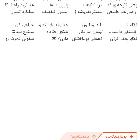
یعنی نتیجه‌ای که
فروشگاهت
پایین با ۱۰
هستی؟ وام تا ۳
از دور هم طبیعی
بیشتر بفروشه (
میلیون تخفیف
میلیارد تومان
به‌نظر می‌رسه ✅
همین الان ثبت
فقط ۳۵ میلیون
بگیر
نگاهِ قبل،
با 10 میلیون
چشمای خسته و
جراحی کمر
نام کن )
👀
خستگی داشت...
تومان مو بکار
پلکای افتاده
ممنوع شد⛔
نگاهِ بعد، انرژی
قسطی پرداختش
داری؟ 👁
میتونی کمرت رو
داره 🌸 بلفا با
کن😍
بلفاروپلاستی
در منزل درمان
25% تخفیف
درستش می‌کنه
کنی! 👈🏻
پرسش‌نامه
پربازدیدترین
پربحث‌ترین