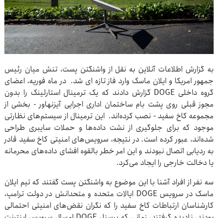
به گزارش اطلاعات آنلاین به نقل از واشنگتن پست، تنش میان رئیس
جمهور امریکا و ایلان ماسک وارد فاز تازه ای شد. در ماه فوریه، اعضای
گروه داخلی DOGE گزارش دادند که یک ترمینال استارلینک را بدون
مجوز قبلی روی پشت بام ساختمان اداری اجرایی آیزنهاور - بخشی از
مجموعه کاخ سفید - نصب کرده‌اند. این ترمینال از سیستم‌های نظارتی
موجود که برای جلوگیری از نشت داده‌ها و حملات سایبری طراحی
شده‌اند، عبور کرده است. در نتیجه، سرویس‌های امنیتی کاخ سفید قادر
به ردیابی اتصال نبودند و این امر خطر بالقوه افشای داده‌های محرمانه
یا دخالت خارجی را ایجاد می‌کرد.
سه نفر از افراد آشنا با این موضوع به واشنگتن پست گفتند که تیم ایلان
ماسک در سرویس DOGE ایالات متحده و متحدانش در دولت ترامپ،
کارشناسان ارتباطات کاخ سفید را که نگران نقض‌های امنیتی احتمالی
بودند، نادیده گرفتند، زمانی که پرسنل DOGE امسال سرویس اینترنت