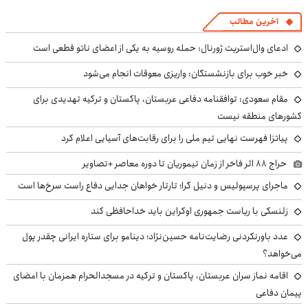
آخرین مطالب
ادعای وال‌استریت ژورنال: حمله روسیه به یکی از اعضای ناتو قطعی است
خبر خوب برای بازنشستگان: واریزی معوقات انجام می‌شود
مقام سعودی: توافقنامه دفاعی عربستان، پاکستان و ترکیه تهدیدی برای
کشورهای منطقه نیست
پیاتزا فهرست نهایی تیم ملی را برای رقابت‌های آسیایی اعلام کرد
حراج ۸۸ اثر فاخر از زمان تیموریان تا دوره معاصر +تصاویر
ماجرای پرسپولیس و دنیل گرا؛ تارتار خواهان جدایی دفاع راست سرخ‌ها است
زلنسکی با ریاست جمهوری اوکراین باید خداحافظی کند
عدد باورنکردنی رضایت‌نامه حسین‌نژاد؛ دینامو برای ستاره ایرانی چقدر پول
می‌خواهد؟
اقامه نماز سران عربستان، پاکستان و ترکیه در مسجدالحرام همزمان با امضای
پیمان دفاعی