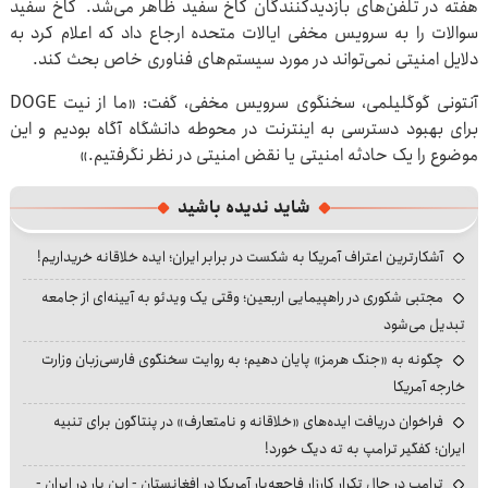
هفته در تلفن‌های بازدیدکنندگان کاخ سفید ظاهر می‌شد. کاخ سفید
سوالات را به سرویس مخفی ایالات متحده ارجاع داد که اعلام کرد به
دلایل امنیتی نمی‌تواند در مورد سیستم‌های فناوری خاص بحث کند.
آنتونی گوگلیلمی، سخنگوی سرویس مخفی، گفت: «ما از نیت DOGE
برای بهبود دسترسی به اینترنت در محوطه دانشگاه آگاه بودیم و این
موضوع را یک حادثه امنیتی یا نقض امنیتی در نظر نگرفتیم.»
شاید ندیده باشید
آشکارترین اعتراف آمریکا به شکست در برابر ایران؛ ایده خلاقانه خریداریم!
مجتبی شکوری در راهپیمایی اربعین؛ وقتی یک ویدئو به آیینه‌ای از جامعه
تبدیل می‌شود
چگونه به «جنگ هرمز» پایان دهیم؛ به روایت سخنگوی فارسی‌زبان وزارت
خارجه آمریکا
فراخوان دریافت ایده‌های «خلاقانه و نامتعارف» در پنتاگون برای تنبیه
ایران؛ کفگیر ترامپ به ته دیگ خورد!
ترامپ در حال تکرار کارزار فاجعه‌بار آمریکا در افغانستان - این بار در ایران -