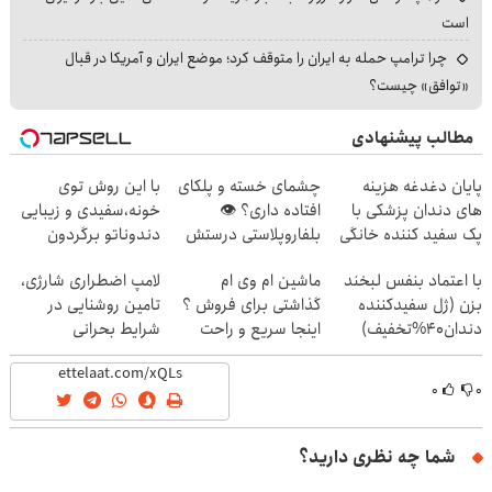
است
چرا ترامپ حمله به ایران را متوقف کرد؛ موضع ایران و آمریکا در قبال
«توافق» چیست؟
مطالب پیشنهادی
پایان دغدغه هزینه
چشمای خسته و پلکای
با این روش توی
های دندان پزشکی با
افتاده داری؟ 👁
خونه،سفیدی و زیبایی
پک سفید کننده خانگی
بلفاروپلاستی درستش
دندوناتو برگردون
می‌کنه
(40%off)
با اعتماد بنفس لبخند
ماشین ام وی ام
لامپ اضطراری شارژی،
بزن (ژل سفیدکننده
گذاشتی برای فروش ؟
تامین روشنایی در
دندان40%تخفیف)
اینجا سریع و راحت
شرایط بحرانی
بفروش
۰
۰
شما چه نظری دارید؟