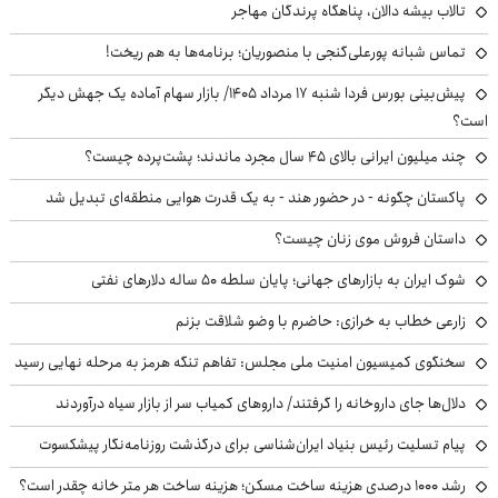
تالاب بیشه دالان، پناهگاه پرندگان مهاجر
تماس شبانه پورعلی‌گنجی با منصوریان؛ برنامه‌ها به هم ریخت!
پیش‌بینی بورس فردا شنبه ۱۷ مرداد ۱۴۰۵/ بازار سهام آماده یک جهش دیگر
است؟
چند میلیون ایرانی بالای ۴۵ سال مجرد ماندند؛ پشت‌پرده چیست؟
پاکستان چگونه - در حضور هند - به یک قدرت هوایی منطقه‌ای تبدیل شد
داستان فروش موی زنان چیست؟
شوک ایران به بازارهای جهانی؛ پایان سلطه ۵۰ ساله دلارهای نفتی
زارعی خطاب به خرازی: حاضرم با وضو شلاقت بزنم
سخنگوی کمیسیون امنیت ملی مجلس: تفاهم تنگه هرمز به مرحله نهایی رسید
دلال‌ها جای داروخانه را گرفتند/ داروهای کمیاب سر از بازار سیاه درآوردند
پیام تسلیت رئیس بنیاد ایران‌شناسی برای درگذشت روزنامه‌نگار پیشکسوت
رشد ۱۰۰۰ درصدی هزینه ساخت مسکن؛ هزینه ساخت هر متر خانه چقدر است؟