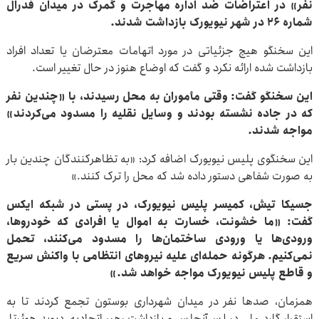
نفر» در اعتراضات ضد اداره مهاجرت و گمرک در میدان فدرال
شماره ۲۶ در شهر نیویورک بازداشت شدند.
این سخنگو هیچ جزئیاتی در مورد اتهامات معترضان یا تعداد افراد
بازداشت شده ارائه نکرد و گفت که اوضاع هنوز در حال تغییر است.
این سخنگو گفت: وقتی مأموران به محل رسیدند، با «چندین نفر
که در جاده نشسته بودند و وسایل نقلیه را مسدود می‌کردند»
مواجه شدند.
این سخنگوی پلیس نیویورک اضافه کرد: «به تظاهرکنندگان چندین بار
به صورت شفاهی دستور داده شد که محل را ترک کنند.»
جسیکا تیش، کمیسر پلیس نیویورک، در پستی در شبکه ایکس
گفت: «ما خشونت، خسارت به اموال یا افرادی که خودروها،
ورودی‌ها یا ورودی ساختمان‌ها را مسدود می‌کنند، تحمل
نمی‌کنیم. هرگونه حمله‌ای علیه نیروهای انتظامی با واکنش سریع
و قاطع پلیس نیویورک مواجه خواهد شد.»
همزمان، صدها نفر در میدان شهرداری بوستون تجمع کردند تا به
استقرار گارد ملی در لس‌آنجلس و بازداشت رهبر اتحادیه، دیوید هوئرتا،