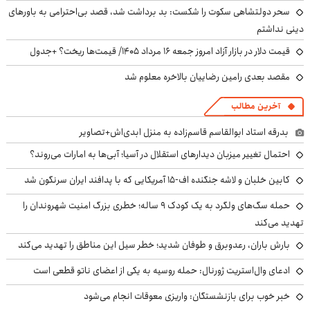
سحر دولتشاهی سکوت را شکست: بد برداشت شد، قصد بی‌احترامی به باورهای
دینی نداشتم
قیمت دلار در بازار آزاد امروز جمعه ۱۶ مرداد ۱۴۰۵/ قیمت‌ها ریخت؟ +جدول
مقصد بعدی رامین رضاییان بالاخره معلوم شد
آخرین مطالب
بدرقه استاد ابوالقاسم قاسم‌زاده به منزل ابدی‌اش+تصاویر
احتمال تغییر میزبان دیدارهای استقلال در آسیا؛ آبی‌ها به امارات می‌روند؟
کابین خلبان و لاشه جنگنده اف-۱۵ آمریکایی که با پدافند ایران سرنگون شد
حمله سگ‌های ولگرد به یک کودک ۹ ساله؛ خطری بزرگ امنیت شهروندان را
تهدید می‌کند
بارش باران، رعدوبرق و طوفان شدید؛ خطر سیل این مناطق را تهدید می‌کند
ادعای وال‌استریت ژورنال: حمله روسیه به یکی از اعضای ناتو قطعی است
خبر خوب برای بازنشستگان: واریزی معوقات انجام می‌شود