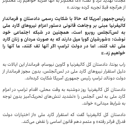
مجددا تهدید کرد و گفت: «ما محکم‌تر به آنها ضربه خواهیم زد، محکم‌تر
از هرآنچه قبلا تجربه کرده بودند.»
رئیس‌جمهور آمریکا که حالا با شکایت رسمی دادستان و فرماندار
کالیفرنیا مبنی بر وجاهت قانونی دستور اعزام نیروهای گارد ملی
به لس‌آنجلس روبرو است، همچنین در شبکه اجتماعی خود
نوشت: «شورشیان گویا میل دارند که به صورت مردان و زنان گارد
ملی تف کنند. اما در دولت ترامپ اگر آنها تف کنند، ما آنها را
خواهیم زد.»
راب بونتا، دادستان کل کالیفرنیا و گاوین نیوسام، فرماندار این ایالات به
دلیل استقرار نیروهای گارد ملی در لس‌آنجلس، بدون مجوز فرماندار از
دولت دونالد ترامپ رئیس جمهوری آمریکا شکایت کرده‌اند.
دادستان کل کالیفرنیا روز دوشنبه به وقت محلی، اقدام ترامپ در اعزام
گارد ملی به لس آنجلس را «تشدید تنش‌های تحریک‌آمیز بدون توجه
به شرایط میدانی» خواند.
دادستان کل کالیفرنیا گفت که استقرار گارد ملی «از اختیارات دولت
فدرال فراتر رفته» و متمم دهم قانون اساسی را نقض می‌کند.