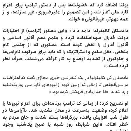
بونتا اضافه کرد که خشونت‌ها پس از دستور ترامپ برای اعزام
گارد ملی آغاز شد و این تصمیم را «غیرضروری، غیر سازنده، و از
همه مهم‌تر، غیرقانونی» خواند.
دادستان کالیفرنیا ادامه داد : «این دستور (ترامپ) از اختیارات
دولت فدرال سوءاستفاده کرده و متمم دهم قانون اساسی و
قانون فدرال را نقض کرده است، دستوری که از چندین گام
منطقی، عقل سلیم و استراتژیک را که باید برای سرکوب ناآرامی‌ها
و جلوگیری از تشدید اوضاع به کار گرفته می‌شدند، صرف نظر
کرده است.»
دادستان کل کالیفرنیا در یک کنفرانس خبری مجازی گفت که اعتراضات
در لس‌آنجلس تا زمانی که اولین گروه از نیروهای گارد ملی روز یک‌شنبه
وارد شدند، «تا حد زیادی فروکش کرده بود.»
او تصریح کرد: از زمانی که ترامپ برنامه‌اش برای اعزام نیروها را
اعلام کرد، وضعیت به‌سرعت در محل تشدید شد. ناآرامی‌ها در
طول شب افزایش یافت، بزرگراه‌ها بسته شدند و جان مردم به
خطر افتاد. «این شرایط، روز شنبه یا صبح یک‌شنبه وجود