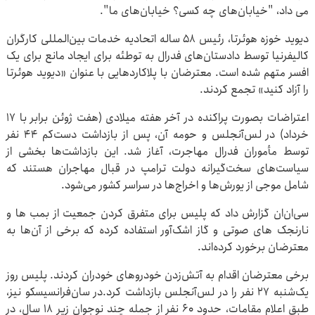
می داد، "خیابان‌های چه کسی؟ خیابان‌های ما".
دیوید خوزه هوئرتا، رئیس ۵۸ ساله اتحادیه خدمات بین‌المللی کارگران
کالیفرنیا توسط دادستان‌های فدرال به توطئه برای ایجاد مانع برای یک
افسر متهم شده است. معترضان با پلاکاردهایی با عنوان «دیوید هوئرتا
را آزاد کنید» تجمع کردند.
اعتراضات بصورت پراکنده در آخر هفته میلادی (هفت ژوئن برابر با ۱۷
خرداد) در لس‌آنجلس و حومه آن، پس از بازداشت دست‌کم ۴۴ نفر
توسط مأموران فدرال مهاجرت، آغاز شد. این بازداشت‌ها بخشی از
سیاست‌های سخت‌گیرانه دولت ترامپ در قبال مهاجران هستند که
شامل موجی از یورش‌ها و اخراج‌ها در سراسر کشور می‌شود.
سی‌ان‌ان گزارش داد که پلیس برای متفرق کردن جمعیت از بمب ها و
نارنجک های صوتی و گاز اشک‌آور استفاده کرده که برخی از آن‌ها به
معترضان برخورد کرده‌اند.
برخی معترضان اقدام به آتش‌زدن خودروهای خودران کردند. پلیس روز
یک‌شنبه ۲۷ نفر را در لس‌آنجلس بازداشت کرد.در سان‌فرانسیسکو نیز،
طبق اعلام مقامات، حدود ۶۰ نفر از جمله چند نوجوان زیر ۱۸ سال، در