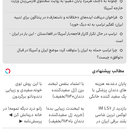
چگونه به «جنگ هرمز» پایان دهیم؛ به روایت سخنگوی فارسی‌زبان وزارت
خارجه آمریکا
فراخوان دریافت ایده‌های «خلاقانه و نامتعارف» در پنتاگون برای تنبیه
ایران؛ کفگیر ترامپ به ته دیگ خورد!
ترامپ در حال تکرار کارزار فاجعه‌بار آمریکا در افغانستان - این بار در ایران -
است
چرا ترامپ حمله به ایران را متوقف کرد؛ موضع ایران و آمریکا در قبال
«توافق» چیست؟
مطالب پیشنهادی
پایان دغدغه هزینه
با اعتماد بنفس لبخند
با این روش توی
های دندان پزشکی با
بزن (ژل سفیدکننده
خونه،سفیدی و زیبایی
پک سفید کننده خانگی
دندان40%تخفیف)
دندوناتو برگردون
(40%off)
بازدید از IM LS7
به لبخندت زیبایی بده!
زانو درد دیگه تمومه! در
لوکس ترین شاسی
(خرید ژل سفیدکننده
خانه درمانش کن ◀
بلند برقی ایران در
دندان با40%تخفیف)
پرسش‌نامه ▶
باشگاه انقلاب