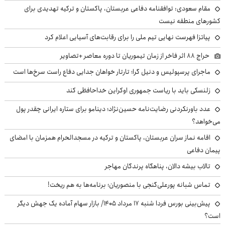
مقام سعودی: توافقنامه دفاعی عربستان، پاکستان و ترکیه تهدیدی برای
کشورهای منطقه نیست
پیاتزا فهرست نهایی تیم ملی را برای رقابت‌های آسیایی اعلام کرد
حراج ۸۸ اثر فاخر از زمان تیموریان تا دوره معاصر +تصاویر
ماجرای پرسپولیس و دنیل گرا؛ تارتار خواهان جدایی دفاع راست سرخ‌ها است
زلنسکی باید با ریاست جمهوری اوکراین خداحافظی کند
عدد باورنکردنی رضایت‌نامه حسین‌نژاد؛ دینامو برای ستاره ایرانی چقدر پول
می‌خواهد؟
اقامه نماز سران عربستان، پاکستان و ترکیه در مسجدالحرام همزمان با امضای
پیمان دفاعی
تالاب بیشه دالان، پناهگاه پرندگان مهاجر
تماس شبانه پورعلی‌گنجی با منصوریان؛ برنامه‌ها به هم ریخت!
پیش‌بینی بورس فردا شنبه ۱۷ مرداد ۱۴۰۵/ بازار سهام آماده یک جهش دیگر
است؟