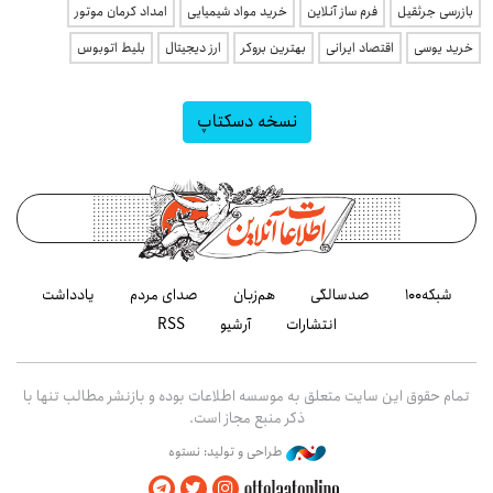
بازرسی جرثقیل
فرم ساز آنلاین
خرید مواد شیمیایی
امداد کرمان موتور
خرید یوسی
اقتصاد ایرانی
بهترین بروکر
ارز دیجیتال
بلیط اتوبوس
نسخه دسکتاپ
شبکه۱۰۰
صدسالگی
هم‌زبان
صدای مردم
یادداشت
انتشارات
آرشیو
RSS
تمام حقوق این سایت متعلق به موسسه اطلاعات بوده و بازنشر مطالب تنها با
ذکر منبع مجاز است.
طراحی و تولید: نستوه