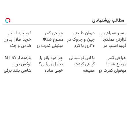
مطالب پیشنهادی
مسیر همراهی و
درمان طبیعی
جراحی کمر
۱ میلیارد اعتبار
گزارش عملکرد
چین و چروک در
ممنوع شد⛔
خرید طلا | بدون
گروه اسنپ در
30روز با کرم
میتونی کمرت رو
ضامن و چک
۱۴۰۴
جوانساز
در منزل درمان
جراحی کمر
با این نوشیدنی
چرا درد زانو را
بازدید از IM LS7
آلمانی(45%تخفیف)
کنی! 👈🏻
ممنوع شده!
گیاهی کبدت
تحمل می‌کنی؟
لوکس ترین
پرسش‌نامه
میخوای کمرت رو
همیشه
خیلی ساده
شاسی بلند برقی
در منزل درمان
پرقدرته55%تخفیف
درمنزل درمانش
ایران در باشگاه
کنی؟
کن
انقلاب
((پرسش‌نامه))