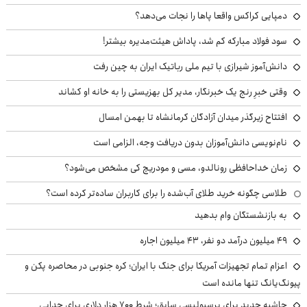
دمپایی کراکس واقعا پاها را نجات می‌دهد؟
سود فولاد مبارکه کم شد، پاداش هیئت‌مدیره بیشتر!
دانش‌آموز شیرازی با تیم ملی رباتیک ایران به چین رفت
وقتی خبرِ رنج یک خبرنگار، مدیر کل بهزیستی را به خانه او کشاند
افتتاح زیرگذر میدان آزادگان کرمانشاه تا بهمن امسال
نام‌نویسی دانش‌آموزان بدون دریافت وجه، الزامی است
زمان خداحافظی رونالدو، مسی و مودریچ کی مشخص می‌شود؟
طلاسی چگونه خرید طلای آب‌شده را برای کاربران ساده‌تر کرده است؟
به بازنشستگان وام بدهید
49 میلیون درآمد دو نفر، 43 میلیون اجاره
اعزام تمام تجهیزات آمریکا برای جنگ با ایران؛ کره جنوبی در محاصره پکن و
پیونگ‌یانگ تنها مانده است
حاشیه جدید برای پرسپولیسی سابق؛ شرط ۷۰۰ هزار دلاری برای جدایی