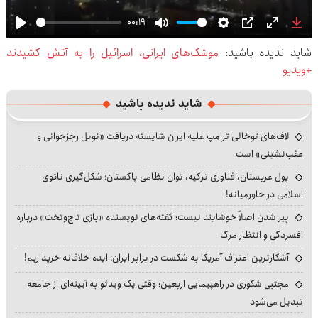
00:19
Play
Mute
Settings
PIP
Enter
Dow
شاید ندیده باشید:
موشک‌های ایرانی، اسرائیل را به آتش کشیدند
fullscre
+ویدیو
شاید ندیده باشید
لاف‌های توخالی ترامپ علیه ایران شایسته دریافت «نوبل رجزخوانی و
عقب‌نشینی» است
پول عربستان، فناوری ترکیه، توان نظامی پاکستان؛ شکل‌گیری ناتوی
اسلامی در خاورمیانه!
پیر شدن اصلاً خوشایند نیست؛ گفته‌های نویسنده «بازی تاج‌وتخت» درباره
افسردگی و انتظار مرگ
آشکارترین اعتراف آمریکا به شکست در برابر ایران؛ ایده خلاقانه خریداریم!
مجتبی شکوری در راهپیمایی اربعین؛ وقتی یک ویدئو به آیینه‌ای از جامعه
تبدیل می‌شود