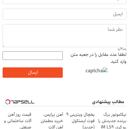
0
/
400
لطفا عدد مقابل را در جعبه متن
وارد کنید
ارسال
مطالب پیشنهادی
نیکاموتور برگ
یخچال ویترینی 9
آهن پرایس،
قیمت روز آهن
برنده جدیدش را
فوت ایستکول
خرید مطمئن
آلات ساختمانی و
رو کرد، IM LS9
(جدید)
آهن آلات
صنعتی