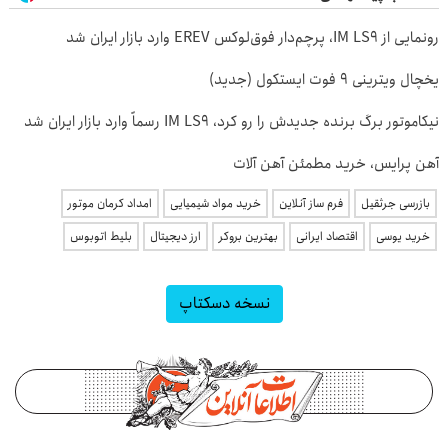
رونمایی از IM LS9، پرچم‌دار فوق‌لوکس EREV وارد بازار ایران شد
یخچال ویترینی 9 فوت ایستکول (جدید)
نیکاموتور برگ برنده جدیدش را رو کرد، IM LS9 رسماً وارد بازار ایران شد
آهن پرایس، خرید مطمئن آهن آلات
بازرسی جرثقیل
فرم ساز آنلاین
خرید مواد شیمیایی
امداد کرمان موتور
خرید یوسی
اقتصاد ایرانی
بهترین بروکر
ارز دیجیتال
بلیط اتوبوس
نسخه دسکتاپ