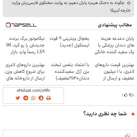
چگونه به «جنگ هرمز» پایان دهیم؛ به روایت سخنگوی فارسی‌زبان وزارت
خارجه آمریکا
مطالب پیشنهادی
پایان دغدغه هزینه
یخچال ویترینی 9 فوت
نیکاموتور برگ برنده
های دندان پزشکی با
ایستکول (جدید)
جدیدش را رو کرد، IM
پک سفید کننده خانگی
LS9 رسماً وارد بازار
ایران شد
بهترین قیمت داروهای
با اعتماد بنفس لبخند
بهترین داروهای لاغری
لاغری، با ۱ میلیون
بزن (ژل سفیدکننده
برای شروع کاهش وزن،
تخفیف و ارسال از
دندان40%تخفیف)
ارسال از داروخانه های
داروخانه‌
نزدیکت!
۱
۱
شما چه نظری دارید؟