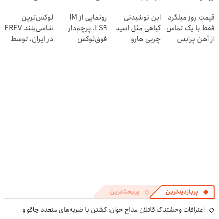
رسماً وارد بازار
قیمت روز میلگرد
این نوشیدنی
رونمایی از IM
لوکس‌ترین
ایران شد
فقط با یک تماس
گیاهی مثل اسید
LS9، پرچم‌دار
شاسی‌بلند EREV
از آهن پرایس
چربی هارو
فوق‌لوکس
در ایران، توسط
میسوزنه🔥
EREV وارد بازار
نیکا موتور
60%تخفیف ویژه
ایران شد
رونمایی شد!
امروز
پربازدیدترین
پربحث‌ترین
اعترافات وحشتناک قاتلان مداح جوان؛ کشتن با ضربه‌های متعدد چاقو و