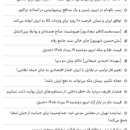
بمب نکونام در تبریز؛ رامین و یک مدافع پرسپولیسی در آستانه تراکتور
توافق ایران و عمان، فرصت ۶۰ روزه برای واردات کالا به ایران ایجاد می‌کند
[سیدمحمدکاظم سجادپور] هیروشیما، سلاح هسته‌ای و روابط بین‌الملل
[علی‌حسین شهریور] جای خالی سند جامع رفاه
قیمت طلا و سکه امروز دوشنبه ۱۹ مرداد ۱۴۰۵ +جدول
[مهرداد احمدی شیخانی] ناکام میان دو دریا
تغییر فاز ترامپ در تقابل با ایران؛ فشار اقتصادی به جای حمله نظامی!
عجله نکنیم، پیمان مکه می‌تواند به نفع ایران باشد!
هشدار ظریف درباره یک خطر داخلی: از دستاوردهای ایران روایت ذلت نسازیم
قیمت دلار در بازار آزاد امروز دوشنبه ۱۹ مرداد ۱۴۰۵ +جدول
نماینده تهران در مجلس مدعی شد: صداوسیما برای حمایت از جبلی امضا
جمع می‌کند!
منابع زیستی منطقه قدس پاسخگوی نیازهای موجود نیست