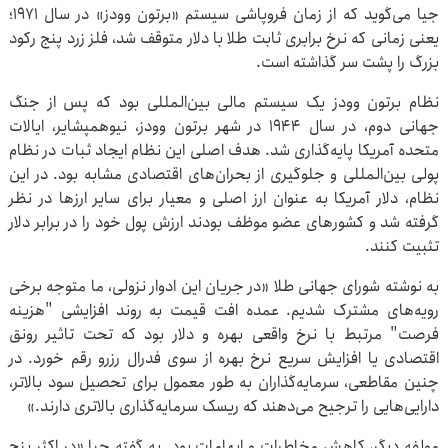
جیا می‌گوید که از زمان فروپاشی سیستم «برتون وودز» در سال ۱۹۷۱؛
یعنی زمانی که نرخ برابری ثابت طلا با دلار متوقف شد، فلز زرد پنج رکود
بزرگ را پشت سر گذاشته است.
نظام برتون وودز یک سیستم مالی بین‌المللی بود که پس از جنگ
جهانی دوم، در سال ۱۹۴۴ در شهر برتون وودز، نیوهمپشایر، ایالات
متحده آمریکا پایه‌گذاری شد. هدف اصلی این نظام ایجاد ثبات در نظام
پولی بین‌المللی و جلوگیری از بحران‌های اقتصادی مشابه بود. در این
نظام، دلار آمریکا به عنوان ارز اصلی و معیار برای سایر ارزها در نظر
گرفته شد و کشورهای عضو موظف بودند ارزش پول خود را در برابر دلار
تثبیت کنند.
به نوشته شورای جهانی طلا «در جریان این ادوار نزولی، ما متوجه برخی
رویه‌های مشترک شدیم. عمده افت قیمت به روند افزایشی "هزینه
فرصت" مرتبط با نرخ واقعی بهره و دلار بود که تحت تاثیر رونق
اقتصادی یا افزایش سریع نرخ بهره از سوی فدرال رزرو رقم خورد. در
چنین مقاطعی، سرمایه‌گذاران به طور معمول برای تحصیل سود بالاتر،
دارایی‌هایی را ترجیح می‌دهند که ریسک سرمایه‌گذاری بالاتری دارند.»
مولفه دیگر، کاهش مخاطرات و ابهامات بود. به گفته جیا «در اکثر پنج