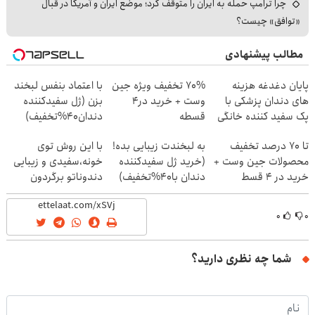
چرا ترامپ حمله به ایران را متوقف کرد؛ موضع ایران و آمریکا در قبال
«توافق» چیست؟
مطالب پیشنهادی
پایان دغدغه هزینه
70% تخفیف ویژه جین
با اعتماد بنفس لبخند
های دندان پزشکی با
وست + خرید در4
بزن (ژل سفیدکننده
پک سفید کننده خانگی
قسطه
دندان40%تخفیف)
تا 70 درصد تخفیف
به لبخندت زیبایی بده!
با این روش توی
محصولات جین وست +
(خرید ژل سفیدکننده
خونه،سفیدی و زیبایی
خرید در 4 قسط
دندان با40%تخفیف)
دندوناتو برگردون
(40%off)
۰
۰
شما چه نظری دارید؟