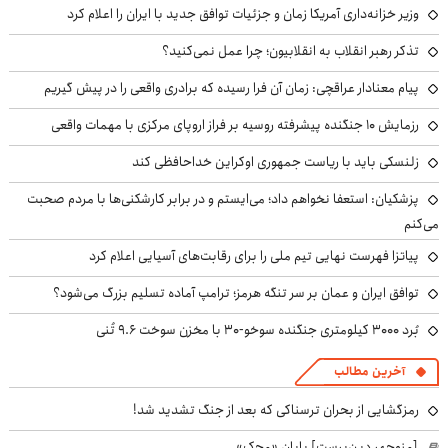
وزیر خزانه‌داری آمریکا زمان و جزئیات توافق جدید با ایران را اعلام کرد
تذکر رهبر انقلاب به انقلابیون؛ چرا عمل نمی‌کنید؟
پیام معنادار عراقچی: زمان آن فرا رسیده که برادری واقعی را در پیش گیریم
رزمایش ۱۰ جنگنده پیشرفته روسیه بر فراز اروپای مرکزی با مهمات واقعی
زلنسکی باید با ریاست جمهوری اوکراین خداحافظی کند
پزشکیان: استعفا نخواهم داد؛ می‌ایستم و در برابر کارشکنی‌ها با مردم صحبت
می‌کنم
پیاتزا فهرست نهایی تیم ملی را برای رقابت‌های آسیایی اعلام کرد
توافق ایران و عمان بر سر تنگه هرمز؛ ترامپ آماده تسلیم بزرگ می‌شود؟
بُرد ۳۰۰۰ کیلومتری جنگنده سوخو-۳۰ با مخزن سوخت ۹.۶ تُنی
آخرین مطالب
رمزگشایی از بحران ترسناکی که بعد از جنگ تشدید شد!
[منوچهر دین‌پرست] پایان «محک»