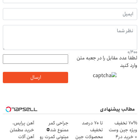
0
/
400
لطفا عدد مقابل را در جعبه متن
وارد کنید
ارسال
مطالب پیشنهادی
70% تخفیف
تا 70 درصد
جراحی کمر
آهن پرایس،
ویژه جین وست
تخفیف
ممنوع شد⛔
خرید مطمئن
+ خرید در4
محصولات جین
میتونی کمرت رو
آهن آلات