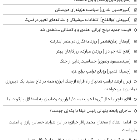
[امیرحسین نادری] سیاست هزینه‌زای عربستان
[امیرعلی ابوالفتح] انتخابات میشیگان و نشانه‌های تغییر در آمریکا
قیمت جدید برنج ایرانی، هندی و پاکستانی مشخص شد
[ارمغان زمان‌فشمی] روزنامه‌نگاری در عصر اینترنت
[فتح‌الله جوادی] روزتان مبارک، روزگارتان بهتر
[سیدمسعود رضوی] حساسیت‌زدایی از جنگ
[جمیله کدیور] رؤیای ترامپ برای غزه
ژنرال ارشد ترامپ «دنبال راه فرار» از جنگ ایران؛ همه در کاخ سفید یک «پیروزی
نمادین» می‌خواهند
آقای تاجرنیا حال آبی‌ها خوب نیست/ قرار بود رضاییان به استقلال بازگردد اما...
ماجرای رابطه پنهانی رئیس فیفا با یک زن چیست؟
ادامه انتقاد از سخنان محمدباقر خرازی؛ در این شرایط حساس بازی با امنیت
ملی است
قیمت گوشت گوساله و گوسفند امروز شنبه ۱۷ مرداد ۱۴۰۵ +جدول