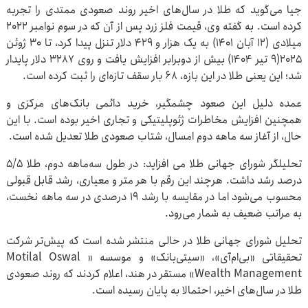
جیا می‌گوید که طلا در سال‌های اخیر روند صعودی ممتدی را تجربه
کرده است. به گفته وی، قیمت فلز زرد پس از آن که در سوم نوامبر ۲۰۲۲
میلادی (۱۲ آبان ۱۴۰۱) به یک هزار و ۴۲۹ دلار تنزل پیدا کرد، تا ۳۰ ژوئن
۲۰۲۵(۹ تیر ۱۴۰۴) بیش از دوبرابر افزایش یافت و روی ۳۲۸۷ دلار پایدار
شد؛ این یعنی طلا در این بازه، ۶۸ بار سقف تازه‌ای را ثبت کرده است.
عمده دلیل این صعود چشمگیر، خرید دائمی بانک‌های مرکزی و
همچنین افزایش مخاطرات ژئوپلیتیکی و تجاری اخیر بوده است. با این
حال، از آغاز سه ماهه دوم امسال، شتاب صعودی طلا تعدیل شده است.
تحلیلگر شورای جهانی طلا می افزاید: در طول سه‌ماهه دوم، طلا ۵/۵
درصد رشد داشت. هرچند این رقم با هر متر و معیاری، رشد قابل قبولی
محسوب می‌شود اما در مقایسه با رشد ۱۹ درصدی در سه ماهه نخست،
به مراتب ضعیف به شمار می‌رود.
تحلیل شورای جهانی طلا در حالی منتشر شده است که پیش‌تر شرکت
تحقیقاتی «بی‌ام‌آی»، «سیتی‌بانک» و موسسه « Motilal Oswal
Wealth Management» مستقر در هند، اعلام کردند که روند صعودی
طلا در سال‌های اخیر، احتمالا به پایان رسیده است.