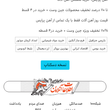
تا 70 درصد تخفیف محصولات جین وست + خرید در 4 قسط
قیمت روز آهن آلات فقط با یک تماس از آهن پرایس
70% تخفیف ویژه جین وست + خرید در4 قسطه
بازرسی جرثقیل
فرم ساز آنلاین
خرید مواد شیمیایی
امداد کرمان موتور
خرید یوسی
اقتصاد ایرانی
بهترین بروکر
ارز دیجیتال
بلیط اتوبوس
نسخه دسکتاپ
شبکه۱۰۰
صدسالگی
هم‌زبان
صدای مردم
یادداشت