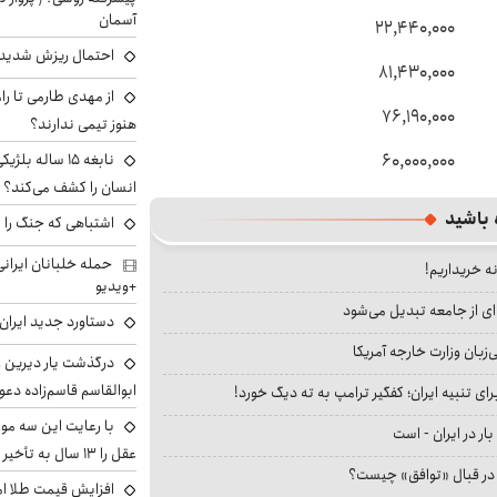
آسمان
۲۲,۴۴۰,۰۰۰
احتمال ریزش شدید 
۸۱,۴۳۰,۰۰۰
از مهدی طارمی تا را
۷۶,۱۹۰,۰۰۰
هنوز تیمی ندارند؟
نابغه ۱۵ ساله 
۶۰,۰۰۰,۰۰۰
انسان را کشف می‌کند؟
 باشید
اشتباهی که جنگ را 
نه خریداریم!
+ویدیو
ای از جامعه تبدیل می‌شود
دستاورد جدید ایران 
بان وزارت خارجه آمریکا
درگذشت یار دیرین رو
ابوالقاسم قاسم‌زاده دع
ای تنبیه ایران؛ کفگیر ترامپ به ته دیگ خورد!
با رعایت این سه مور
بار در ایران - است
عقل را ۱۳ سال به تأخیر بیندازید
ا در قبال «توافق» چیست؟
افزایش قیمت طلا امروز پنجش