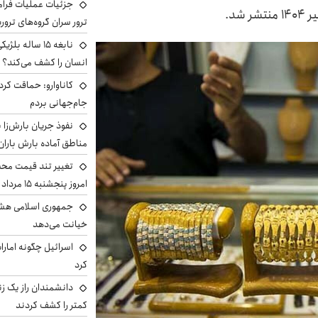
جزئیات عملیات فرامر
ترور سران گروه‌های ترو
نابغه ۱۵ ساله 
انسان را کشف می‌کند؟
کاناوارو: حماقت کردم
جام‌جهانی بردم
نفوذ جریان بارش‌زا ب
مناطق آماده بارش باران
تغییر تند قیمت محصو
امروز پنجشنبه ۱۵ مرداد ۱۴۰۵ +جدول
جمهوری اسلامی هشد
خیانت می‌دهد
اسرائیل چگونه امارا
کرد
دانشمندان راز یک زن
کمتر را کشف کردند