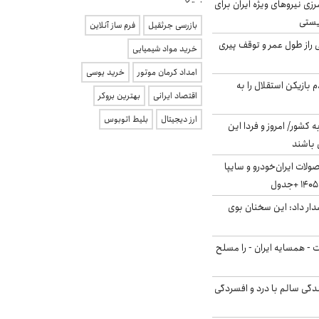
زی نیروهای ویژه ایران برای
ریستی
بازرسی جرثقیل
فرم ساز آنلاین
بلژیکی راز طول عمر و توقف پیری
خرید مواد شیمیایی
امداد کرمان موتور
خرید یوسی
 بازیکن استقلال را به
اقتصاد ایرانی
بهترین بروکر
ارز دیجیتال
بلیط اتوبوس
ه کشور/ امروز و فردا این
 باشند
لات ایران‌خودرو و سایپا
ار داد: این سخنان بوی
ت - همسایه ایران - را مسلح
دگی سالم با درد و افسردگی