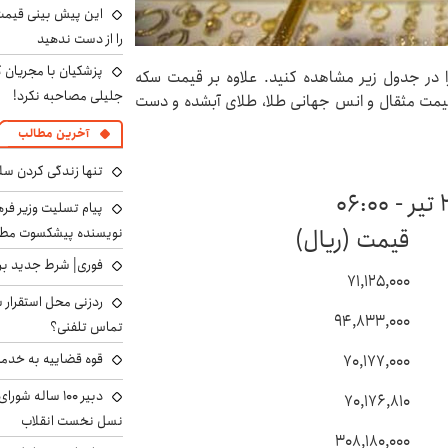
را از دست ندهید
پزشکیان با مجریان 
 سکه و قیمت طلا امروز پنجشنبه ۲۶ تیر ۱۴۰۴ را در جدول زیر مشاهده کنید. علاوه بر قیمت سکه
جلیلی مصاحبه نکرد!
د قیمت مثقال و انس جهانی طلا، طلای آبشده و دست
آخرین مطالب
تنها زندگی کردن سل
پیام تسلیت وزیر ف
قیمت (ریال)
نویسنده پیشکسوت مطب
فوری| شرط جدید برا
۷۱,۱۲۵,۰۰۰
ردزنی محل استقرار ش
۹۴,۸۳۳,۰۰۰
تماس تلفنی؟
قوه قضاییه به خدمت
۷۰,۱۷۷,۰۰۰
دبیر ۱۰۰ ساله ش
۷۰,۱۷۶,۸۱۰
نسل نخست انقلاب
۳۰۸,۱۸۰,۰۰۰