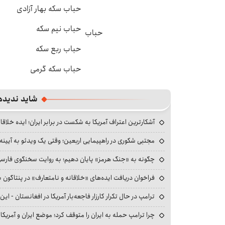
حباب سکه بهار آزادی
حباب نیم سکه
حباب
حباب ربع سکه
حباب سکه گرمی
شاید ندیده
آشکارترین اعتراف آمریکا به شکست در برابر ایران؛ ایده خلاقا
مجتبی شکوری در راهپیمایی اربعین؛ وقتی یک ویدئو به آیینه‌
چگونه به «جنگ هرمز» پایان دهیم؛ به روایت سخنگوی فارسی‌ز
فراخوان دریافت ایده‌های «خلاقانه و نامتعارف» در پنتاگون بر
ترامپ در حال تکرار کارزار فاجعه‌بار آمریکا در افغانستان - این 
چرا ترامپ حمله به ایران را متوقف کرد؛ موضع ایران و آمریک