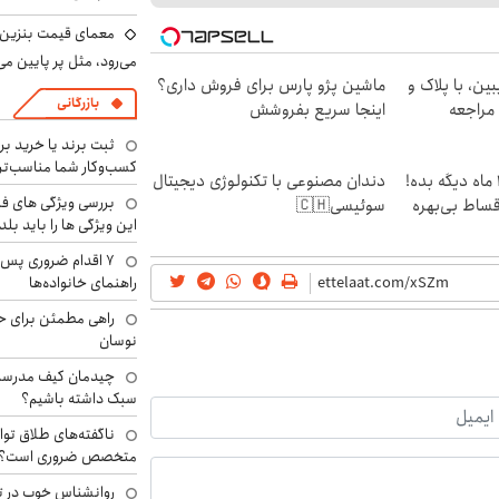
معمای قیمت بنزین د
می‌رود، مثل پر پایین می‌
ین، با پلاک و
ماشین پژو پارس برای فروش داری؟
بازرگانی
 مراجعه
اینجا سریع بفروشش
ثبت برند یا خرید برن
کسب‌وکار شما مناسب‌ت
الان طلا بخر پولشو 4 ماه دیگه بده!
دندان مصنوعی با تکنولوژی دیجیتال
بررسی ویژگی های فن
اقساط بی‌بهره
سوئیسی🇨🇭
این ویژگی ها را باید بلد
۷ اقدام ضروری پس 
راهنمای خانواده‌ها
راهی مطمئن برای ح
نوسان
چیدمان کیف مدرسه؛
سبک داشته باشیم؟
ناگفته‌های طلاق توا
متخصص ضروری است؟
روانشناس خوب در ت