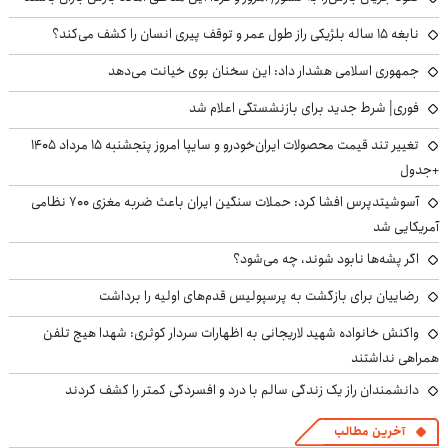
نابغه ۱۵ ساله بلژیکی راز طول عمر و توقف پیری انسان را کشف می‌کند؟
جمهوری اسلامی هشدار داد: این سخنان بوی خیانت می‌دهد
فوری| شرط جدید برای بازنشستگی اعلام شد
تغییر تند قیمت محصولات ایران‌خودرو و سایپا امروز پنجشنبه ۱۵ مرداد ۱۴۰۵
+جدول
آسوشیتدپرس افشا کرد: حملات سنگین ایران باعث ضربه مغزی ۷۰۰ نظامی
آمریکایی شد
اگر پشه‌ها نابود شوند، چه می‌شود؟
رضاییان برای بازگشت به پرسپولیس قدم‌های اولیه را برداشت
واکنش خانواده شهید لاریجانی به اظهارات سردار کوثری: شهدا هیچ تلفن
همراهی نداشتند
دانشمندان راز یک زندگی سالم با درد و افسردگی کمتر را کشف کردند
آخرین مطالب