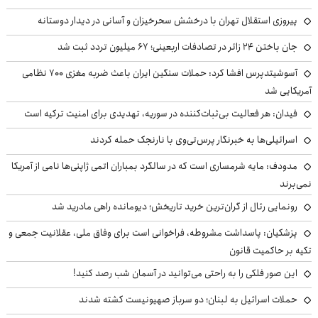
پیروزی استقلال تهران با درخشش سحرخیزان و آسانی در دیدار دوستانه
جان باختن ۲۴ زائر در تصادفات اربعینی؛ ۶۷ میلیون تردد ثبت شد
آسوشیتدپرس افشا کرد: حملات سنگین ایران باعث ضربه مغزی ۷۰۰ نظامی
آمریکایی شد
فیدان: هر فعالیت بی‌ثبات‌کننده در سوریه، تهدیدی برای امنیت ترکیه است
اسرائیلی‌ها به خبرنگار پرس‌تی‌وی با نارنجک حمله کردند
مدودف: مایه شرمساری است که در سالگرد بمباران اتمی ژاپنی‌ها نامی از آمریکا
نمی‌برند
رونمایی رئال از گران‌ترین خرید تاریخش؛ دیومانده راهی مادرید شد
پزشکیان: پاسداشت مشروطه، فراخوانی است برای وفاق ملی، عقلانیت جمعی و
تکیه بر حاکمیت قانون
این صور فلکی را به راحتی می‌توانید در آسمان شب رصد کنید!
حملات اسرائیل به لبنان؛ دو سرباز صهیونیست کشته شدند