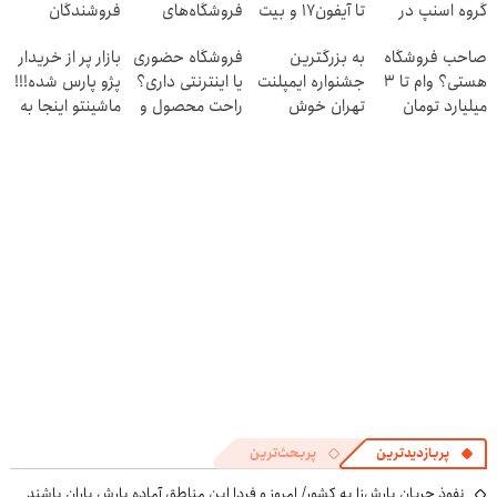
گروه اسنپ در
تا آیفون17 و بیت
فروشگاه‌های
فروشندگان
۱۴۰۴
کوین 🔥
آنلاین و حضوری
صاحب فروشگاه
به بزرگترین
فروشگاه حضوری
بازار پر از خریدار
هستی؟ وام تا ۳
جشنواره ایمپلنت
یا اینترنتی داری؟
پژو پارس شده!!!
میلیارد تومان
تهران خوش
راحت محصول و
ماشینتو اینجا به
بگیر
اومدید! | فقط
خدماتت رو
راحتی بفروش
۲۵ میلیون !
بفروش
پربازدیدترین
پربحث‌ترین
نفوذ جریان بارش‌زا به کشور/ امروز و فردا این مناطق آماده بارش باران باشند