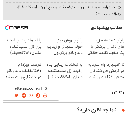
چرا ترامپ حمله به ایران را متوقف کرد؛ موضع ایران و آمریکا در قبال
«توافق» چیست؟
مطالب پیشنهادی
پایان دغدغه هزینه
با این روش توی
با اعتماد بنفس لبخند
های دندان پزشکی با
خونه،سفیدی و زیبایی
بزن (ژل سفیدکننده
پک سفید کننده خانگی
دندوناتو برگردون
دندان40%تخفیف)
(40%off)
تا 3میلیارد وام سرمایه
به لبخندت زیبایی بده!
فرصت ویژه! با
در گردش فروشندگان
(خرید ژل سفیدکننده
40٪تخفیف دندوناتو
=> فروشگاهت رو ثبت
دندان با40%تخفیف)
در حد کامپوزیت سفید
کن
کن
۰
۰
شما چه نظری دارید؟