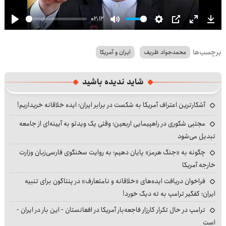
02:12
Play
Mute
Settings
PIP
Enter
Dow
fullscre
برچسب‌ها
محمدجواد ظریف
ایران و آمریکا
شاید ندیده باشید
آشکارترین اعتراف آمریکا به شکست در برابر ایران؛ ایده خلاقانه خریداریم!
مجتبی شکوری در راهپیمایی اربعین؛ وقتی یک ویدئو به آیینه‌ای از جامعه
تبدیل می‌شود
چگونه به «جنگ هرمز» پایان دهیم؛ به روایت سخنگوی فارسی‌زبان وزارت
خارجه آمریکا
فراخوان دریافت ایده‌های «خلاقانه و نامتعارف» در پنتاگون برای تنبیه
ایران؛ کفگیر ترامپ به ته دیگ خورد!
ترامپ در حال تکرار کارزار فاجعه‌بار آمریکا در افغانستان - این بار در ایران -
است