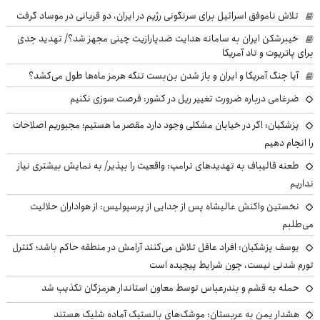
تلاش ناموفق اسرائیل برای سرنگونی رژیم در ایران، دو قربانی در موساد گرفت
خیبرشکن ایران به سامانه هدایت ضدپارازیت چینی مجهز شد؟/ تهدید جدی
برای پاتریوت و تاد آمریکا
آیا جنگ آمریکا و ایران و باز شدن بن‌بست تنگه هرمز ماه‌ها طول می‌کشد؟
ضرغامی درباره ضرورت تغییر ریل در کشور: فرصت سوزی نکنیم
پزشکیان: اگر در خیابان مشکلی وجود دارد مقصر ما هستیم؛ مجبوریم اصلاحات
را انجام دهیم
طعنه قالیباف به تهدیدهای ترامپ: واقعیت را بپذیر/ به نمایش بیشتری نیاز
نداریم
نخستین واکنش عالیشاه پس از جدایی از پرسپولیس: از هواداران حلالیت
می‌طلبم
یوسف پزشکیان: افراد عاقل تلاش می‌کنند آرامش در منطقه حاکم باشد؛ کنترل
تورم شدنی نیست، چون شرایط پیچیده است
حمله به قشم و بندرعباس توسط معاون استاندار هرمزگان تکذیب شد
هشدار یمن به عربستان: موشک‌های بالستیک آماده شلیک هستند