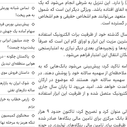
رمشارکتی (در حال حاضر با نرخ ۲۳ درصد) را دارد. این تنزیل به شرطی انجام می‌شود که یک
تماس شبانه پورعلی‌گ
ه اتفاق افتاده باشد. ویژگی دیگر این است که ​شمول
به هم ریخت!
‌های متعهد می‌توانند هم اشخاص حقیقی و هم اشخاص
ر گسترده است.
سهام آماده یک جهش د
انند تا سقف ۲۰۰ درصد فروش سال گذشته خود از ظرفیت برات الکترونیک استفاده
رین مزیت این ابزار و اوراق گام این است که صرفاً
پشت‌پرده چیست؟
یه‌ها و زنجیره‌های بعدی دیگر نیازی به اعتبارسنجی
کان انتقال این اعتبار فراهم می‌شود .
پاکستان چگونه - در
هوایی منطقه‌ای تبدیل 
امه تاکید کرد: پیش‌بینی می‌شود بانک‌هایی که به
ملاحظه‌ای از سهمیه سالانه خود را پوشش دهند. در
داستان فروش موی 
سهمیه سالانه خود هستند که موضوع در ارکان
عدت خواهد شد. امید می‌رود تا پایان سال جاری
ساله دلارهای نفتی
ات الکترونیک متصل شده و از ظرفیت این ابزار استفاده
زارعی خطاب به خراز
بزنم
وی گواهی سپرده خاص مدت‌دار را ابزار دیگر تامین مالی عنوان کرد و تصریح کرد: ​تاکنون حدود ۹ هزار
سخنگوی کمیسیون ا
ط بانک مرکزی برای تامین مالی بنگاه‌ها صادر شده
تنگه هرمز به مرحله نها
ن ظرفیت برای تامین مالی بنگاه‌های تولیدی در حوزه