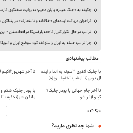
چگونه به «جنگ هرمز» پایان دهیم؛ به روایت سخنگوی فارسی‌ز
فراخوان دریافت ایده‌های «خلاقانه و نامتعارف» در پنتاگون بر
ترامپ در حال تکرار کارزار فاجعه‌بار آمریکا در افغانستان - این 
چرا ترامپ حمله به ایران را متوقف کرد؛ موضع ایران و آمریک
مطالب پیشنهادی
با جلبک لاغری 3سوته به اندام ایده
تا آخر شهریور12کیلو لاغر شو😍
ال برس(تا امشب تخفیف ویژه)
تا آخر جام جهانی با پودر جلبک7
با پودر جلبک شکم و 
کیلو لاغر شو
مانکن شو(تخفیف تا 
۰
۰
شما چه نظری دارید؟