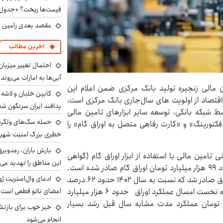
قیمت‌ها ریخت؟ +جدول
مقصد بعدی رامین رض
آخرین مطالب
احتمال تغییر میزبان
آبی‌ها به امارات می‌روند
 مالی زنجیره تولید بانک مرکزی ضمن اعلام این
 اقتصاد از اولویت های سال‌جاری بانک مرکزی است،
پدافند ایران سرنگون شد
ط شبکه بانکی، توسعه سایر ابزارهای تامین مالی
«فکتورینگ» و «کارت رفاهی متصل به اوراق گام» را
خطری بزرگ امنیت شهرون
بارش باران، رعدوبر
ی ۲۲۰ هزار میلیارد تومانی تامین مالی با استفاده از ابزار اوراق گام (گواهی
این مناطق را تهدید می‌
اعتبار مولد) تا پایان امسال خبر داد و گفت: تاکنون حدود ۹۹ هزار میلیارد تومان اوراق گام صادر شده است.
ادعای وال‌استریت ژو
همچنین در سال گذشته حدود ۲۱ هزار میلیارد تومان اوراق صادر شد که نسبت به سال ۱۴۰۲ حدود ۶۲ درصد
افزایش عملکرد را نشان می‌دهدهمچنین . در چهار ماهه نخست امسال عملکرد اوراق حدود ۶ هزار میلیارد
اعضای ناتو قطعی است
ت که در مقایسه با حدود ۴۰۰ میلیارد تومان عملکرد مدت مشابه سال قبل رشد بسیار
خبر خوب برای بازنش
انجام می‌شود