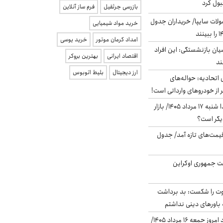
بول کرد
بازرسی جرثقیل
فرم ساز آنلاین
لات سایپا/ خریداران جدول
خرید مواد شیمیایی
امداد کرمان موتور
خرید یوسی
یان بازنشستگی: این افراد
اقتصاد ایرانی
بهترین بروکر
ارز دیجیتال
بلیط اتوبوس
تحادیه: حواله‌های
 از خودروهای وارداتی است!
پیش‌بینی بورس فردا شنبه ۱۷ مرداد ۱۴۰۵/ بازار
یگر است؟
 قیمت‌های تازه آمد/ جدول
ست جمهوری اوکراین
ت را شکست: بد برداشت
باورهای دینی نداشتم
قیمت دلار در بازار آزاد امروز جمعه ۱۶ مرداد ۱۴۰۵/