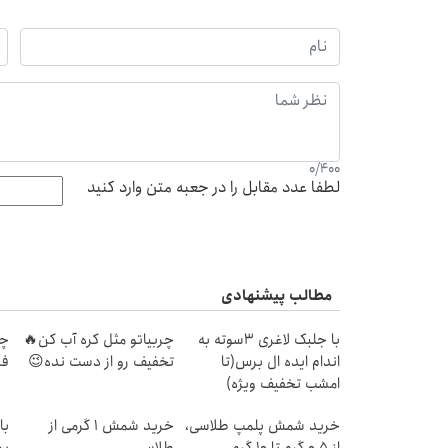
0
/
400
لطفا عدد مقابل را در جعبه متن وارد کنید
مطالب پیشنهادی
با جلبک لاغری 3سوته به
چربیاتو مثل کره آب کن🔥
چر
اندام ایده ال برس(تا
تخفیف رو از دست نده😉
فر
امشب تخفیف ویژه)
خرید شمش پلمپ طلاسی،
خرید شمش 1 گرمی از
با
از ۰.۵ گرم تا ۱۰ گرم
طلاسی
په