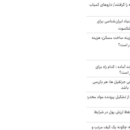
 را گرفتند/ داروهای کمیاب
اد ایران‌شناسی برای
یشکسوت
دی هزینه ساخت مسکن؛ هزینه
ر است؟
د آماده : کدام راه برای
ر است؟
ی جرثقیل ها: هر بازرسی
 باشد
از تشکیل پرونده مواد مخدر؛
فظ ارزش پول در شرایط
 چگونه یک کیف مرتب و