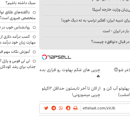
سبک داشته باشیم؟
بان وزارت خارجه آمریکا
ناگفته‌های طلاق توا
متخصص ضروری است؟
ای تنبیه ایران؛ کفگیر ترامپ به ته دیگ خورد!
روانشناس خوب در ت
بار در ایران - است
کسب درآمد دلاری از 
ا در قبال «توافق» چیست؟
مهارت زبان خود درآمد د
آموزش نکات مهم قبل 
لی لی فومی و پازل آ
جذاب برای رشد کودکان
چربی های شکم پهلوت رو فراری بده
🔥
پهلوتو آب کن و
از الان تا آخر تابستون حداقل 12کیلو
امشب)
چربی میسوزونی!