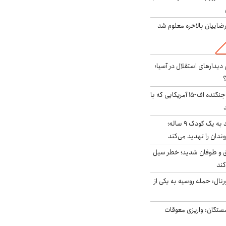
اییان بالاخره معلوم شد
 دیدارهای استقلال در آسیا؛
؟
کابین خلبان و لاشه جنگنده اف-۱۵ آمریکایی که با
حمله سگ‌های ولگرد به یک کودک ۹ ساله؛
دان را تهدید می‌کند
ق و طوفان شدید؛ خطر سیل
کند
رنال: حمله روسیه به یکی از
ستگان: واریزی معوقات