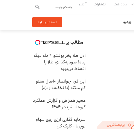
ی
یادداشت
انتشارات
آرشیو
ویدیو
نسخه روزنامه
مطالب پیشنهادی
الان طلا بخر پولشو 4 ماه دیگه
بده! سرمایه‌گذاری طلا با
اقساط بی‌بهره
این کرم جوانساز 10سال سنتو
کم میکنه (با تخفیف ویژه)
مسیر همراهی و گزارش عملکرد
گروه اسنپ در ۱۴۰۴
سرمایه گذاری ارزی روی سهام
پربحث‌ترین
تویوتا - کلیک کن