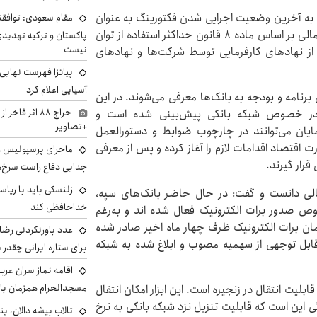
ره به آخرین وضعیت اجرایی شدن فکتورینگ به عنوان
مقام سعودی: توافقن
یکی دیگر از ابزارهای تامین مالی گفت: این ابزار تامین مالی بر اساس ماده ۸ قانون حداکثر استفاده از توان
پاکستان و ترکیه تهدید
نیست
از نهادهای کارفرمایی توسط شرکت‌ها و نهادهای
پیاتزا فهرست نهایی 
آسیایی اعلام کرد
 برنامه و بودجه به بانک‌ها معرفی می‌شوند. در این
حراج ۸۸ اثر ف
زار میلیارد تومانی در خصوص شبکه بانکی پیش‌بینی شده است و
+تصاویر
رمایان می‌توانند در چارچوب ضوابط و دستورالعمل
ت اقتصاد اقدامات لازم را آغاز کرده و پس از معرفی
ماجرای پرسپولیس و د
 قرار گیرند.
جدایی دفاع راست سرخ‌
زلنسکی باید با ریا
ن مالی دانست و گفت: در حال حاضر بانک‌های سپه،
خداحافظی کند
صدور برات الکترونیک فعال شده اند و به‌رغم
نون حدود ۲/۳ هزار میلیارد تومان برات الکترونیک ظرف چهار ماه اخیر صادر شده
عدد باورنکردنی رضای
ابل توجهی از سهمیه مصوب و ابلاغ شده به شبکه
برای ستاره ایرانی چقدر 
اقامه نماز سران عرب
مسجدالحرام همزمان با 
لیت انتقال در زنجیره است. این ابزار امکان انتقال
گی این است که قابلیت تنزیل نزد شبکه بانکی به نرخ
تالاب بیشه دالان، پن