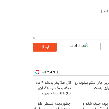
ارسال
بی های شکم پهلوت رو
الان طلا بخر پولشو 4 ماه
اری بده🔥
دیگه بده! سرمایه‌گذاری
طلا با اقساط بی‌بهره
 پودر جلبک شکم و
چطور میشه قسطی طلا
لوتو آب کن و مانکن
خرید | با طلاسی پس انداز