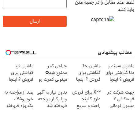
لطفا عدد مقابل را در جعبه متن
وارد کنید
ارسال
مطالب پیشنهادی
ماشین سمند و
ماشین جک
جراحی کمر
ماشین تیبا
دنا گذاشتی برای
گذاشتی برای
ممنوع شد⛔
گذاشتی برای
فروش ؟ اینجا
فروش ؟ اینجا
میتونی کمرت رو
فروش ؟ اینجا
سریع و راحت
سریع و راحت
در منزل درمان
سریع و راحت
جهت شرکت در
X22 برای فروش
بدون نیاز به آگهی
بعد از مراجعه به
بفروش
بفروش
کنی! 👈🏻
بفروش
قرعه‌کشی ۷
داری؟ اینجا
و با یکبار مراجعه
خودرو45 ،
پرسش‌نامه
میلیون تومانی
راحت و سریع
فروخته شد
یک‌روزه فروخته
وارد شوید
بفروشش
شد