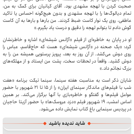
صحبت کردن با لهجه مشهدی بود. آقای کیانیان برای کمک به من،
تمام دیالوگ‌ها را با لهجه مشهدی و بدون هیچ‌گونه احساس یا تاکید
عاطفی، روی یک نوار کاست ضبط کردند. من بارها و بارها به آن کاست
گوش دادم تا بتوانم لهجه را دقیق و درست یاد بگیرم.»
او در پایان به خاطره‌ای از فیلم «آژانس شیشه‌ای» اشاره و خاطرنشان
کرد: «یک صحنه در «آژانس شیشه‌ای» هست که حاج‌قاسم، عباس را
روی دوش می‌کشد. از آن روز به بعد، پرویز پرستویی همیشه من را به
دوش کشید. واقعاً در لحظات سخت، پشت من ایستاد و از مهلکه‌های
بزرگ نجاتم داد.»
شایان ذکر است به مناسبت هفته سینما، سینما تیکت برنامه «هفت
شب با فیلم‌های ماندگار سینمای ایران» را از ۱۵ تا ۲۱ شهریور با حضور
عوامل فیلم‌ها و گفتگو و خاطره‌بازی با آنها برگزار می‌کند. بر همین
اساس امشب، ۱۹ شهریور فیلم «دزد عروسک‌ها» با حضور آزیتا حاجیان
در پردیس سینمایی باغ کتاب نمایش داده می‌شود.
شاید ندیده باشید