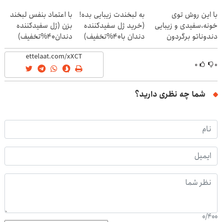
(تخفیف ویژه)
با این روش توی
به لبخندت زیبایی بده!
با اعتماد بنفس لبخند
خونه،سفیدی و زیبایی
(خرید ژل سفیدکننده
بزن (ژل سفیدکننده
دندوناتو برگردون
دندان با40%تخفیف)
دندان40%تخفیف)
(40%off)
۰
۰
شما چه نظری دارید؟
0
/
400