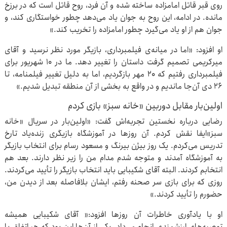
روی قبر قاتل امامزاده ساخته شده و آن فرد، روح قاتل است که در برزخ
مانده. در ادامه، این روح به جوان یاد می‌دهد چطور خواستگاری کند، و
جوان هم از او یاد می‌گیرد چطور امامزاده را تخریب کند.»
او افزود: «اما در میانه‌ی فیلمبرداری، بازیگر مورد نظر نرسید و آقای
میرکریمی تصمیم گرفت داستان را تغییر دهد. ما در ۱۰ شهریور برای
فیلمبرداری رفتیم که ۲۰ مهر بازگردیم، اما به دلیل تغییر فیلمنامه، تا
۲۶ دی آن‌جا ماندیم و در واقع به بخشی از آن منطقه تبدیل شدیم.»
اولین‌بار مقابل دوربین «خانه سبز» بازی کردم
رضایی درباره نخستین تجربه‌اش گفت: «اولین‌بار در سریال «خانه
سبز»ایفا نقش کردم. آن روزها در آموزشگاه بازیگری زنده‌یاد تارخ
تدریس می‌کردم. یک روز بیژن بیرنگ و مسعود رسام برای انتخاب بازیگر
به آموزشگاه آمدند و متوجه شدم مدام من را زیر نظر دارند. بعد هم
انتخابم کردند. البته آقای شکیبایی باید انتخاب بازیگر را تأیید می‌کردند.
روزی که برای بازی سر صحنه رفتم، ایشان بلافاصله بعد از دیدن من،
حضورم را تأیید کردند.»
او با یادآوری خاطرات آن روزها افزود:« آقای شکیبایی همیشه
توصیه‌های ارزشمندی انجام می‌داد. یکی از آن‌ها این بود که هر اتفاق یا