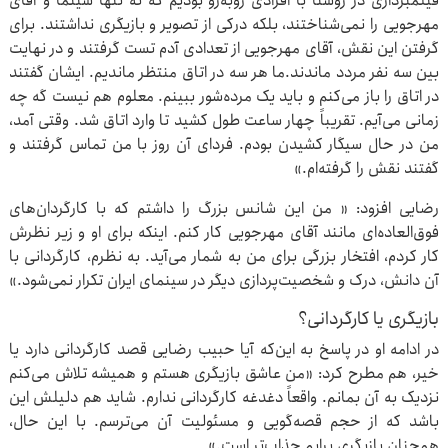
فیلمبرداری در روستا با افرادی روبه‌رو بودیم که نه تنها سینما و آقای
مهرجویی را نمی‌شناختند، بلکه درکی از تصویر و بازیگری نداشتند. برای
گرفتن این نقش، آقای مهرجویی از تعدادی آدم تست گرفتند و در نهایت
بین سه نفر مردد ماندند.ما هر سه در اتاق منتظر ماندیم. ایشان گفتند
در اتاق را باز می‌کنم و باید یک مرده‌شور ببینم. معلوم هم نیست گه چه
زمانی می‌آیم. تقریباً چهار ساعت طول کشید تا وارد اتاق شد. وقتی آمد،
من در حال سیگار کشیدن بودم. فردای آن روز با من تماس گرفتند و
گفتند نقش را گرفته‌ام.»
رضایی افزود: « من این شانس بزرگ را داشتم که با کارگردان‌های
فوق‌العاده‌ای مانند آقای مهرجویی کار کنم. اینکه برای او و زیر نظرش
کار کردم، افتخار بزرگی برای من به شمار می‌آید. به نظرم، کارگردانی با
آن دانش، درک و شخصیت‌پردازی دیگر در سینمای ایران تکرار نمی‌شود.»
بازیگری یا کارگردانی؟
در ادامه او در پاسخ به این‌که آیا حبیب رضایی قصد کارگردانی دارد یا
خیر، هم مطرح کرد: «من عاشق بازیگری هستم و همیشه تلاش می‌کنم
نزدیک به آن بمانم. واقعاً دغدغه کارگردانی ندارم. شاید هم دلیلش این
باشد که از حجم قصه‌گویی و مسئولیت آن می‌ترسم. با این حال،
همچنان بازیگری برایم جذاب‌تر است.»