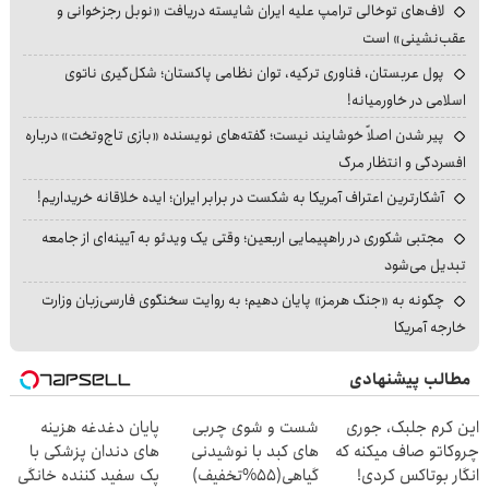
لاف‌های توخالی ترامپ علیه ایران شایسته دریافت «نوبل رجزخوانی و
عقب‌نشینی» است
پول عربستان، فناوری ترکیه، توان نظامی پاکستان؛ شکل‌گیری ناتوی
اسلامی در خاورمیانه!
پیر شدن اصلاً خوشایند نیست؛ گفته‌های نویسنده «بازی تاج‌وتخت» درباره
افسردگی و انتظار مرگ
آشکارترین اعتراف آمریکا به شکست در برابر ایران؛ ایده خلاقانه خریداریم!
مجتبی شکوری در راهپیمایی اربعین؛ وقتی یک ویدئو به آیینه‌ای از جامعه
تبدیل می‌شود
چگونه به «جنگ هرمز» پایان دهیم؛ به روایت سخنگوی فارسی‌زبان وزارت
خارجه آمریکا
مطالب پیشنهادی
این کرم جلبک، جوری
شست و شوی چربی
پایان دغدغه هزینه
چروکاتو صاف میکنه که
های کبد با نوشیدنی
های دندان پزشکی با
انگار بوتاکس کردی!
گیاهی(55%تخفیف)
پک سفید کننده خانگی