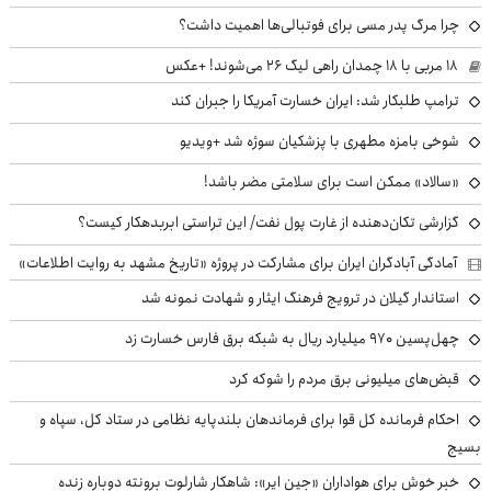
چرا مرگ پدر مسی برای فوتبالی‌ها اهمیت داشت؟
۱۸ مربی با ۱۸ چمدان راهی لیگ ۲۶ می‌شوند! +عکس
ترامپ طلبکار شد: ایران خسارت آمریکا را جبران کند
شوخی بامزه مطهری با پزشکیان سوژه شد +ویدیو
«سالاد» ممکن است برای سلامتی مضر باشد!
گزارشی تکان‌دهنده از غارت پول نفت/ این تراستی ابربدهکار کیست؟
آمادگی آبادگران ایران برای مشارکت در پروژه «تاریخ مشهد به روایت اطلاعات»
استاندار گیلان در ترویج فرهنگ ایثار و شهادت نمونه شد
چهل‌پسین ۹۷۰ میلیارد ریال به شبکه برق فارس خسارت زد
قبض‌های میلیونی برق مردم را شوکه کرد
احکام فرمانده کل قوا برای فرماندهان بلندپایه نظامی در ستاد کل، سپاه و
بسیج
خبر خوش برای هواداران «جین ایر»: شاهکار شارلوت برونته دوباره زنده