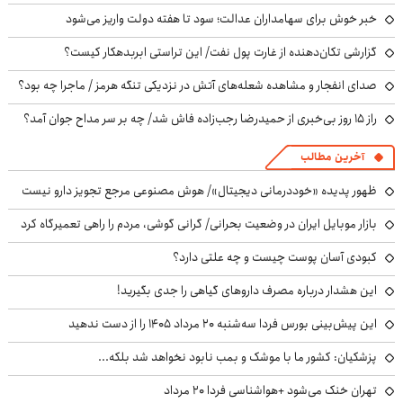
خبر خوش برای سهامداران عدالت؛ سود تا هفته دولت واریز می‌شود
گزارشی تکان‌دهنده از غارت پول نفت/ این تراستی ابربدهکار کیست؟
صدای انفجار و مشاهده شعله‌های آتش در نزدیکی تنگه هرمز / ماجرا چه بود؟
راز ۱۵ روز بی‌خبری از حمیدرضا رجب‌زاده فاش شد/ چه بر سر مداح جوان آمد؟
آخرین مطالب
ظهور پدیده «خوددرمانی دیجیتال»/ هوش مصنوعی مرجع تجویز دارو نیست
بازار موبایل ایران در وضعیت بحرانی/ گرانی گوشی، مردم را راهی تعمیرگاه کرد
کبودی آسان پوست چیست و چه علتی دارد؟
این هشدار درباره مصرف داروهای گیاهی را جدی بگیرید!
این پیش‌بینی بورس فردا سه‌شنبه ۲۰ مرداد ۱۴۰۵ را از دست ندهید
پزشکیان: کشور ما با موشک و بمب نابود نخواهد شد بلکه...
تهران خنک می‌شود +هواشناسی فردا ۲۰ مرداد