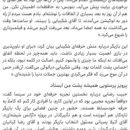
برخوردی برایت پیش می‌آید، بنویس؛ به حافظه‌ات اطمینان نکن. من
هم از آن روز به بعد بسیاری از اتفاقات را نوشته‌ام. یادم هست مردم از راه
دور به لوکیشن می‌آمدند تا آقای شکیبایی را ببینند. او ساعت‌ها وقت
می‌گذاشت، به همه امضا می‌داد، بعد می‌رفت گریم می‌شد و فیلمبرداری
را شروع می‌کرد.»
این بازیگر درباره منش حرفه‌ای شکیبایی بیان کرد: «برای او باورپذیری
در بازی اهمیت بسیار زیادی داشت. باید همه‌چیز در لحظه اتفاق
می‌افتاد، نه اینکه ما چیزی را وانمود کنیم. اصالت در کلمه نبود، بلکه در
احساس پشت کلمات بود. وقتی شکیبایی دیالوگی می‌گفت، آن‌قدر حس
در آن موج می‌زد که فکر می‌کردی بهترین جملات دنیا را شنیده‌ای.»
پرویز پرستویی همیشه پشت من ایستاد
حبیب رضایی درباره نخستین تجربه حرفه‌ای خود در سینما گفت:
«واقعاً تجربه عجیبی بود که در اولین کارم، با افرادی کار کنم که کاملاً به
حرفه خودمسلط هستند. حضور در چنین فضایی برای یک بازیگر
تازه‌کار، هم آموزنده است و هم تأثیرگذار. در پروژه «آژانس شیشه‌ای»،
آقای آتیلا پسیانی مسئول انتخاب بازیگر بودند و آقای رضا کیانیان
نقش بازی‌گردان را بر عهده داشتند. چالش اصلی من در آن فیلم،