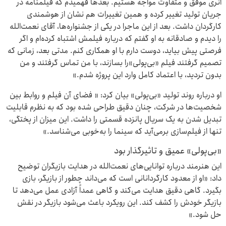
اثری موفق و متفاوت مواجه‌ هستیم. بعدها فهمیدم که فیلمنامه در
جریان تولید تغییر کرده و همین تغییرات هم نشان از هوشمندی
کارگردان داشت. بعد از این ماجرا در یکی از جشنواره‌ها، آقای نعمت‌الله
را دیدم و صادقانه به او گفتم که درباره فیلمش اشتباه کرده‌ام و اگر
فرصتی پیش بیاید، دوست دارم با او همکاری کنم. مدتی بعد، زمانی که
تصمیم گرفتند فیلم «بی‌پولی»را بسازند، با من تماس گرفتند و من
بدون تردید، با اعتماد کامل وارد این پروژه شدم.»
او درباره روند تولید «بی‌پولی» بیان کرد: « فضای آن فیلم و روابط بین
شخصیت‌ها در شرکت، چنان دقیق طراحی شده بود که به نظرم قابلیت
تبدیل شدن به یک سریال پانزده قسمتی را داشت. این میزان از پختگی،
تنها از فیلم‌سازی برمی‌آید که سینما را به‌خوبی می‌شناسد.»
«بی‌پولی» عمیق و تاثیرگذار بود
این هنرمند درباره توانایی‌های نعمت‌الله در هدایت بازیگران توضیح
داد: «او از معدود کارگردانانی است که می‌داند چطور از بازیگر، بازی
بگیرد. گاهی دقیق هدایت می‌کند و گاهی عمداً آزادی عمل می‌دهد تا
بازیگر خودش را کشف کند. این رویکرد باعث می‌شود بازیگر در نقش
حل شود.»