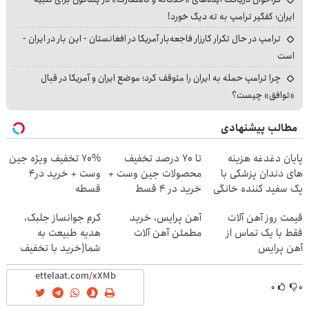
ایران؛ کفگیر ترامپ به ته دیگ خورد!
ترامپ در حال تکرار کارزار فاجعه‌بار آمریکا در افغانستان - این بار در ایران -
است
چرا ترامپ حمله به ایران را متوقف کرد؛ موضع ایران و آمریکا در قبال
«توافق» چیست؟
مطالب پیشنهادی
پایان دغدغه هزینه
تا 70 درصد تخفیف
70% تخفیف ویژه جین
های دندان پزشکی با
محصولات جین وست +
وست + خرید در4
پک سفید کننده خانگی
خرید در 4 قسط
قسطه
قیمت روز آهن آلات
آهن پرایس، خرید
کرم جوانساز جلبک،
فقط با یک تماس از
مطمئن آهن آلات
هدیه طبیعت به
آهن پرایس
شما(خرید با تخفیف
ویژه)
۰
۰