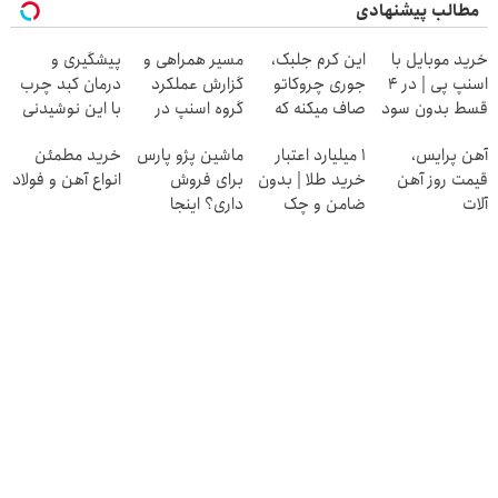
مطالب پیشنهادی
خرید موبایل با
این کرم جلبک،
مسیر همراهی و
پیشگیری و
اسنپ پی | در ۴
جوری چروکاتو
گزارش عملکرد
درمان کبد چرب
قسط بدون سود
صاف میکنه که
گروه اسنپ در
با این نوشیدنی
و کارمزد!
انگار بوتاکس
۱۴۰۴
گیاهی
آهن پرایس،
۱ میلیارد اعتبار
ماشین پژو پارس
خرید مطمئن
کردی!(تخفیف
قیمت روز آهن
خرید طلا | بدون
برای فروش
انواع آهن و فولاد
ویژه)
آلات
ضامن و چک
داری؟ اینجا
سریع بفروشش