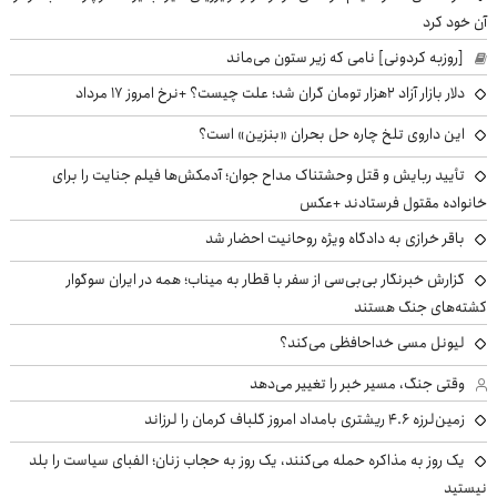
آن خود کرد
[روزبه کردونی] نامی که زیر ستون می‌ماند
دلار بازار آزاد ۲هزار تومان گران شد؛ علت چیست؟ +نرخ امروز ۱۷ مرداد
این داروی تلخ چاره حل بحران «بنزین» است؟
تأیید ربایش و قتل وحشتناک مداح جوان؛ آدمکش‌ها فیلم جنایت را برای
خانواده مقتول فرستادند +عکس
باقر خرازی به دادگاه ویژه روحانیت احضار شد
گزارش خبرنگار بی‌بی‌سی از سفر با قطار به میناب؛ همه در ایران سوگوار
کشته‌های جنگ هستند
لیونل مسی خداحافظی می‌کند؟
وقتی جنگ، مسیر خبر را تغییر می‌دهد
زمین‌لرزه ۴.۶ ریشتری بامداد امروز گلباف کرمان را لرزاند
یک روز به مذاکره حمله می‌کنند، یک روز به حجاب زنان؛ الفبای سیاست را بلد
نیستید