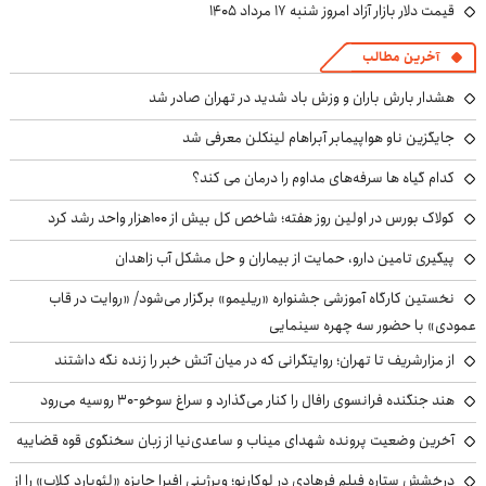
قیمت دلار بازار آزاد امروز شنبه ۱۷ مرداد ۱۴۰۵
آخرین مطالب
هشدار بارش باران و وزش باد شدید در تهران صادر شد
جایگزین ناو هواپیمابر آبراهام لینکلن معرفی شد
کدام گیاه ها سرفه‌های مداوم را درمان می کند؟
کولاک بورس در اولین روز هفته؛ شاخص کل بیش از ۱۰۰هزار واحد رشد کرد
پیگیری تامین دارو، حمایت از بیماران و حل مشکل آب زاهدان
نخستین کارگاه آموزشی جشنواره «ریلیمو» برگزار می‌شود/ «روایت در قاب
عمودی» با حضور سه چهره سینمایی
از مزارشریف تا تهران؛ روایتگرانی که در میان آتش خبر را زنده نگه داشتند
هند جنگنده فرانسوی رافال را کنار می‌گذارد و سراغ سوخو-30 روسیه می‌رود
آخرین وضعیت پرونده شهدای میناب و ساعدی‌نیا از زبان سخنگوی قوه قضاییه
درخشش ستاره فیلم فرهادی در لوکارنو؛ ویرژینی افیرا جایزه «لئوپارد کلاب» را از