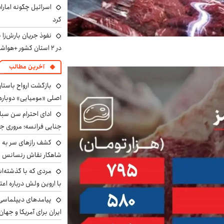
اسرائیل چگونه امارا
کرد
نفوذ جریان بارش‌زا 
در ۲ استان کشور +هواشناسی فردا
آخرین مطالب
بازگشت ارواح باستان 
اصلی «مومیایی» دوباره
ادای احترام سن سبا
جنایی فرانسه؛ مروری جام
کشف رازهای سر به مه
شاهکار نقاش رنسانس ب
مردی که با گذشته‌ا
با اروین ولش درباره اعت
پیامدهای دیپلماسی 
ایران برای آمریکا و جهان