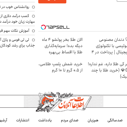
روانشناس خوب در ت
کسب درآمد دلاری از 
مهارت زبان خود درآمد د
آموزش نکات مهم قبل 
 دندان مصنوعی
الان طلا بخر پولشو 4 ماه
لی لی فومی و پازل آ
جذاب برای رشد کودکان
ئیسی با تکنولوژی
دیگه بده! سرمایه‌گذاری
دیجیتال | پرداخت در 4
طلا با اقساط بی‌بهره
ط |📍 تهران
 کی طلا داره، غم نداره!
خرید شمش پلمپ طلاسی،
💎 (خرید طلا با چند
از ۰.۵ گرم تا ۱۰ گرم
یک)
صدسالگی
هم‌زبان
صدای مردم
یادداشت
انتشارات
آرشیو