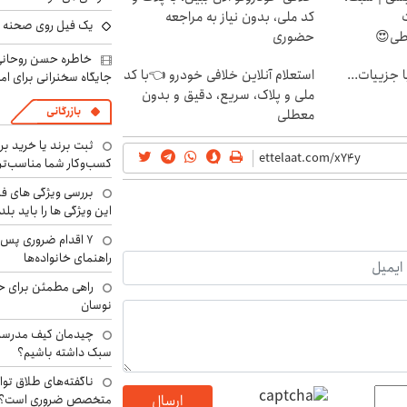
کد ملی، بدون نیاز به مراجعه
یک فیل روی صحنه ت
اطی😍
حضوری
خاطره حسن روحانی 
فت خلافی۱۴۰۴ با جزییات...
استعلام آنلاین خلافی خودرو 👈با کد
جایگاه سخنرانی برای اما
ملی و پلاک، سریع، دقیق و بدون
بازرگانی
معطلی
ثبت برند یا خرید برن
کسب‌وکار شما مناسب‌ت
بررسی ویژگی های فن
این ویژگی ها را باید بلد
۷ اقدام ضروری پس 
راهنمای خانواده‌ها
راهی مطمئن برای ح
نوسان
چیدمان کیف مدرسه؛
سبک داشته باشیم؟
ناگفته‌های طلاق توا
متخصص ضروری است؟
ارسال