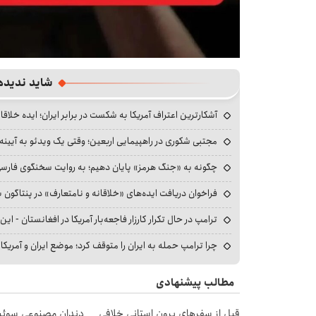
شاید ندیده
آشکارترین اعتراف آمریکا به شکست در برابر ایران؛ ایده خلاقا
مجتبی شکوری در راهپیمایی اربعین؛ وقتی یک ویدئو به آیینه‌
چگونه به «جنگ هرمز» پایان دهیم؛ به روایت سخنگوی فارسی‌ز
فراخوان دریافت ایده‌های «خلاقانه و نامتعارف» در پنتاگون بر
ترامپ در حال تکرار کارزار فاجعه‌بار آمریکا در افغانستان - این 
چرا ترامپ حمله به ایران را متوقف کرد؛ موضع ایران و آمریک
مطالب پیشنهادی
قبل از سفرهای برون استانی خلافی
دندان مصنوعی سوئی