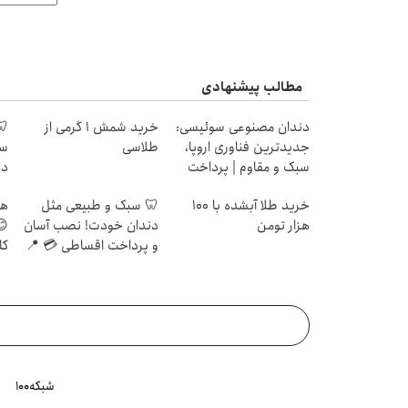
مطالب پیشنهادی
دندان مصنوعی سوئیسی:
خرید شمش 1 گرمی از
🦷
جدیدترین فناوری اروپا،
طلاسی
سو
سبک و مقاوم | پرداخت
قسطی
قس
خرید طلا آبشده با 100
🦷 سبک و طبیعی مثل
هر
هزار تومن
دندان خودت! نصب آسان
😊
و پرداخت اقساطی 💳 📍
کل
تهران
شبکه۱۰۰