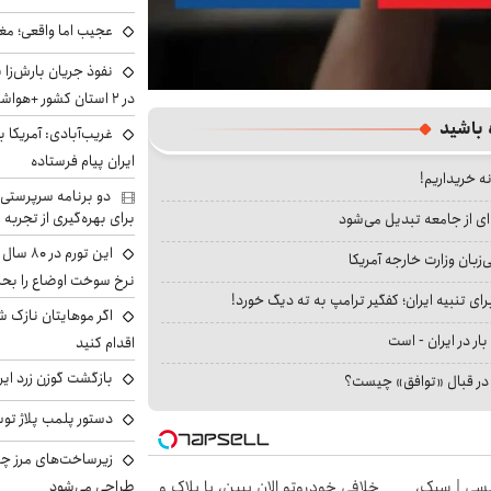
عجیب اما واقعی؛ مغ
نفوذ جریان بارش‌زا 
در ۲ استان کشور +هواشناسی فردا
 باشید
غریب‌آبادی: آمریکا 
ایران پیام فرستاده
نه خریداریم!
دو برنامه سرپرستی 
برای بهره‌گیری از تجربه
ای از جامعه تبدیل می‌شود
این تور
بان وزارت خارجه آمریکا
نرخ سوخت اوضاع را بحرا
ای تنبیه ایران؛ کفگیر ترامپ به ته دیگ خورد!
اگر موهایتان نازک ش
بار در ایران - است
اقدام کنید
بازگشت گوزن زرد ایر
ا در قبال «توافق» چیست؟
دستور پلمب پلاژ توس
زیرساخت‌های مرز چی
طراحی می‌شود
سی | سبک،
خلافی خودروتو الان ببین، با پلاک و