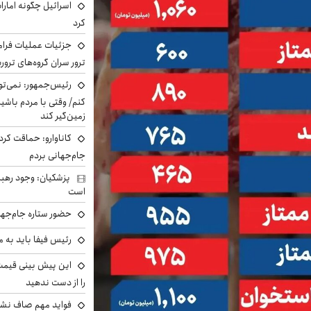
اسرائیل چگونه امارا
کرد
جزئیات عملیات فرامر
ترور سران گروه‌های ترو
رئیس‌جمهور: نمی‌تو
کنم/ وقتی با مردم باشیم
زمین‌گیر کند
کاناوارو: حماقت کردم
جام‌جهانی بردم
پزشکیان: وجود رهبر
است
حضور ستاره جام‌جها
رئیس فیفا باید به 
را از دست ندهید
فواید مهم صاف نشس