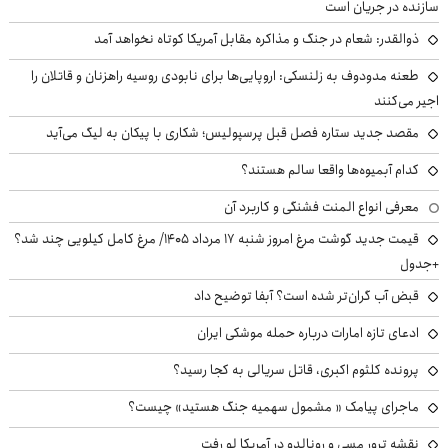
سازنده در جریان است
ذوالقدر: شعام در جنگ و مذاکره مقابل آمریکا کوتاه نخواهد آمد
طعنه مدودوف به زلنسکی: اروپایی‌ها برای نابودی روسیه راهزنان و قاتلان را
اجیر می‌کنند
مقصد جدید ستاره فصل قبل پرسپولیس؛ شکاری با پیکان به لیگ می‌آید
کدام آبمیوه‌ها واقعا سالم هستند؟
معرفی انواع المنت فشنگی و کاربرد آن
قیمت جدید گوشت مرغ امروز شنبه ۱۷ مرداد ۱۴۰۵/ مرغ کامل کیلویی چند شد؟
+جدول
قبض آب گران‌تر شده است؟ آبفا توضیح داد
ادعای تازه امارات درباره حمله موشکی ایران
پرونده کلثوم اکبری، قاتل سریالی به کجا رسید؟
ماجرای پیامک « مشمول سهمیه جنگ هستید» چیست؟
نقشه ترور مسی و رونالدو در آمریکا لو رفت