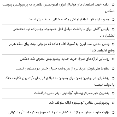
ادامه خرید استعدادهای فوتبال ایران؛ امیرحسین طاهری به پرسپولیس پیوست
+عکس
معاون اردوغان: توافق امنیتی مکه ساختاری علیه ایران نیست
پلیس آگاهی برای بازداشت عوامل قتل حمیدرضا رجب‌زاده تیم تخصصی
تشکیل داد
ونس مدعی شد: ایران به آمریکا اطلاع داده که عوارض تردد برای تنگه هرمز
وضع نخواهد کرد!
رونمایی از اژدهای سرخ؛ خرید جدید پرسپولیس معرفی شد +عکس
سقوط هلی‌کوپتر آمریکایی؛ از سرنوشت خلبان خبری در دسترس نیست
پزشکیان‌: در بهترین زمان برای رسیدن به توافق قرار داریم/ تعیین تکلیف جنگ
با دولت نیست
بدترین خبر عمر فوق‌ستاره آرژانتینی: پدر مسی درگذشت
پرسپولیس مقابل آلومینیوم اراک متوقف شد
وزارت خارجه عمان: حملات به کشتی‌ها در تنگه هرمز محکوم است/ مذاکراتی