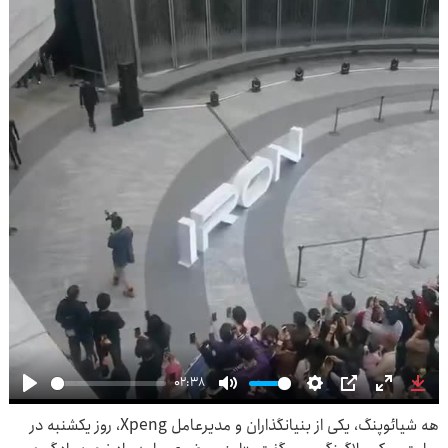
02:38
Play
Mute
Settings
PIP
Enter
Dow
هه شیائوپنگ، یکی از بنیانگذاران و مدیرعامل Xpeng، روز یکشنبه در
fullscre