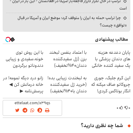
ترامپ در حال تکرار کارزار فاجعه‌بار آمریکا در افغانستان - این بار در ایران -
است
چرا ترامپ حمله به ایران را متوقف کرد؛ موضع ایران و آمریکا در قبال
«توافق» چیست؟
مطالب پیشنهادی
پایان دغدغه هزینه
با اعتماد بنفس لبخند
با این روش توی
های دندان پزشکی با
بزن (ژل سفیدکننده
خونه،سفیدی و زیبایی
پک سفید کننده خانگی
دندان40%تخفیف)
دندوناتو برگردون
(40%off)
این کرم جلبک، جوری
به لبخندت زیبایی بده!
زانو درد دیگه تمومه! در
چروکاتو صاف میکنه که
(خرید ژل سفیدکننده
خانه درمانش کن ◀
انگار بوتاکس کردی!
دندان با40%تخفیف)
پرسش‌نامه ▶
(تخفیف ویژه)
۰
۰
شما چه نظری دارید؟