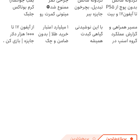
گردونه شانس
گردونه شانس
جراحی کمر
بمب جوانساز!
بدون پوچ از PS5
تبدیل، بچرخون
ممنوع شد⛔
کرم بوتاکس
تا آیفون17 و بیت
جایزه ببر
میتونی کمرت رو
جلبک
کوین 🔥
در منزل درمان
اسپیرولینا50%تخفیف
مسیر همراهی و
با این نوشیدنی
۱ میلیارد اعتبار
از آیفون 17 تا
کنی! 👈🏻
گزارش عملکرد
گیاهی کبدت
خرید طلا | بدون
1000 هزار دلار
پرسش‌نامه
گروه اسنپ در
همیشه
ضامن و چک
جایزه | بازی کن ،
۱۴۰۴
پرقدرته55%تخفیف
گردونه بچرخون
پربازدیدترین
پربحث‌ترین