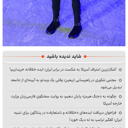
شاید ندیده باشید
آشکارترین اعتراف آمریکا به شکست در برابر ایران؛ ایده خلاقانه خریداریم!
مجتبی شکوری در راهپیمایی اربعین؛ وقتی یک ویدئو به آیینه‌ای از جامعه
تبدیل می‌شود
چگونه به «جنگ هرمز» پایان دهیم؛ به روایت سخنگوی فارسی‌زبان وزارت
خارجه آمریکا
فراخوان دریافت ایده‌های «خلاقانه و نامتعارف» در پنتاگون برای تنبیه
ایران؛ کفگیر ترامپ به ته دیگ خورد!