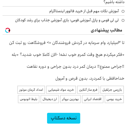
داشته باشیم؟
آموزش نکات مهم قبل از خرید فالوور اینستاگرام
لی لی فومی و پازل آموزشی فومی؛ بازی آموزشی جذاب برای رشد کودکان
مطالب پیشنهادی
تا 3میلیارد وام سرمایه در گردش فروشندگان => فروشگاهت رو ثبت کن
+فکر میکردم هیچ وقت کمرم خوب نشه! -الان کاملا خوب شدید؟ +بله
‼️جراحی ممنوع‼️ درمان کمر درد بدون جراحی و دوره نقاهت
خداحافظی با کمردرد، بدون قرص و آمپول
بازرسی جرثقیل
فرم ساز آنلاین
خرید مواد شیمیایی
امداد کرمان موتور
خرید یوسی
اقتصاد ایرانی
بهترین بروکر
ارز دیجیتال
بلیط اتوبوس
نسخه دسکتاپ