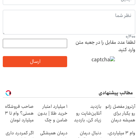
0
/
400
لطفا عدد مقابل را در جعبه متن
وارد کنید
ارسال
مطالب پیشنهادی
آرتروز مفصل زانو
بازدید
۱ میلیارد اعتبار
صاحب فروشگاه
رو یکبار برای
آنلاین‌شاپت رو
خرید طلا | بدون
هستی؟ وام تا ۳
همیشه درمان
زیاد کن، بازدید
ضامن و چک
میلیارد تومان
کن!
بالاتر = درآمد
بگیر
وام ۳ میلیاردی،
دنبال درمان
درمان همیشگی
اگر کمردرد داری
◗پرسش‌نامه◖
بیشتر