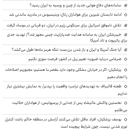
سامانه‌های دفاع هوایی جدید از چین و روسیه به ایران رسید؟
ادامه تابستان شیرین برای هواداران رئال؛ وینیسیوس در مادرید ماندنی شد
تلاش ناموفق اسرائیل برای سرنگونی رژیم در ایران، دو قربانی در موساد گرفت
خیبرشکن ایران به سامانه هدایت ضدپارازیت چینی مجهز شد؟/ تهدید جدی
برای پاتریوت و تاد آمریکا
آیا جنگ آمریکا و ایران و باز شدن بن‌بست تنگه هرمز ماه‌ها طول می‌کشد؟
ضرغامی درباره ضرورت تغییر ریل در کشور: فرصت سوزی نکنیم
پزشکیان: اگر در خیابان مشکلی وجود دارد مقصر ما هستیم؛ مجبوریم اصلاحات
را انجام دهیم
طعنه قالیباف به تهدیدهای ترامپ: واقعیت را بپذیر/ به نمایش بیشتری نیاز
نداریم
نخستین واکنش عالیشاه پس از جدایی از پرسپولیس: از هواداران حلالیت
می‌طلبم
یوسف پزشکیان: افراد عاقل تلاش می‌کنند آرامش در منطقه حاکم باشد؛ کنترل
تورم شدنی نیست، چون شرایط پیچیده است