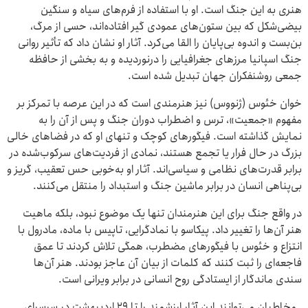
هنری به این جنگ است. او با استفاده از فرم‌های سیاه و سنگین
بیضی‌شکل که بین ستون‌های عمودی گیر افتاده‌اند، حسی از مرگ،
بن‌بست و اندوه بی‌پایان را القا می‌کرد. آثار او نشان داد که تأثیر روانی
جنگ اسپانیا مرزهای جغرافیایی را درنوردیده و به بخشی از حافظه
جمعی روشنفکران جهان تبدیل شده است.
خوان خئوس (ژنووس) نیز هنرمندی است که در این عرصه با تمرکز بر
مفهوم «جمعیت»، ترس و اضطراب دوران جنگ و پس از آن را به
نمایش گذاشته است. فیگورهای کوچک و تنهای او که در فضاهای خالی
بزرگ در حال فرار یا تجمع هستند، نمادی از فردیت‌های سرکوب‌شده در
برابر قدرت‌های نظامی و سیاسی‌اند. آثار او به‌خوبی حس تعقیب، گریز و
بی‌پناهی انسان در برابر ماشین جنگ و استبداد را منتقل می‌کنند.
در واقع جنگ برای این هنرمندان تنها یک موضوع نبود، بلکه ماهیت
هنر آن‌ها را تغییر داد. پیکاسو با نمادگرایی، تاپیس با ماده، مادرول با
انتزاع و خئوس با فیگورهای مضطرب، همگی تلاش کردند تا عمق
فاجعه‌ای را ثبت کنند که کلمات از بیان آن عاجز بودند. هنر آن‌ها
سندی ماندگار از ایستادگی روح انسانی در برابر ویرانی است.
مخاطبان می‌توانند این آثار ارزشمند را تا ۲۹ اردیبهشت در سرسرای