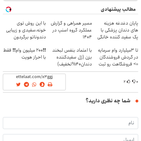
مطالب پیشنهادی
پایان دغدغه هزینه
مسیر همراهی و گزارش
با این روش توی
های دندان پزشکی با
عملکرد گروه اسنپ در
خونه،سفیدی و زیبایی
پک سفید کننده خانگی
۱۴۰۴
دندوناتو برگردون
(40%off)
تا 3میلیارد وام سرمایه
با اعتماد بنفس لبخند
❗❗200 میلیون وام❗❗ فقط
در گردش فروشندگان
بزن (ژل سفیدکننده
با احراز هویت
=> فروشگاهت رو ثبت
دندان40%تخفیف)
کن
۲
۰
شما چه نظری دارید؟