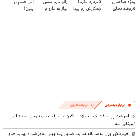
ویژه صاحبان
کمردرد نگرد❗
زانو درد بدون
این فیلم رو
فروشگاه‌های
راهکارش رو پیدا
نیاز به دارو و
ببین!
آنلاین و حضوری
کردیم
جراحی!
◗پرسش‌نامه رو
(پرسش‌نامه رو پر
پر کن◖
کن)
پربازدیدترین
پربحث‌ترین
آسوشیتدپرس افشا کرد: حملات سنگین ایران باعث ضربه مغزی ۷۰۰ نظامی
آمریکایی شد
خیبرشکن ایران به سامانه هدایت ضدپارازیت چینی مجهز شد؟/ تهدید جدی