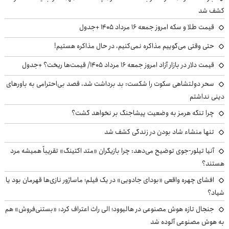
کشف شد
قیمت طلا و سکه امروز جمعه ۱۶ مرداد ۱۴۰۵ +جدول
حتی وقتی می‌گوییم مذاکره نمی‌کنیم، در حال مذاکره هستیم!
قیمت دلار در بازار آزاد امروز جمعه ۱۶ مرداد ۱۴۰۵/ قیمت‌ها ریخت؟ +جدول
سحر دولتشاهی سکوت را شکست: بد برداشت شد، قصد بی‌احترامی به باورهای
دینی نداشتم
چرا تنگه هرمز به وضعیت پیشاجنگ بر نخواهد گشت؟
تنها منشاء شاد بودن در زندگی کشف شد
آنیا تیلور-جوی توضیح می‌دهد: چرا بازیگران «متد اکتینگ» تقریباً همیشه مرد
هستند؟
افشای چهره واقعی «بودای جادویی» در یک فیلم؛ ماساژور نازی‌ها قهرمان بود یا
شیاد؟
جنجال تازه هوش مصنوعی در هالیوود؛ الی راث اعتراف کرد: «بستنی‌فروش» هم
به هوش مصنوعی آلوده شد