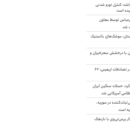
اشد؛ کنترل تورم شدنی
یده است
رعباس توسط معاون
ب شد
تان: موشک‌های بالستیک
ان با درخشش سحرخیزان و
جان باختن ۲۴ زائر در تصادفات اربعینی؛ ۶۷
رد: حملات سنگین ایران
‌ثبات‌کننده در سوریه،
یه است
ار پرس‌تی‌وی با نارنجک