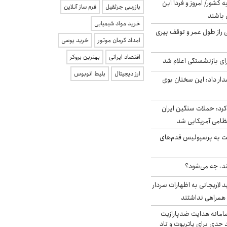
ه کشور/ امروز و فردا این
بازرسی جرثقیل
فرم ساز آنلاین
 باشند
خرید مواد شیمیایی
بلژیکی راز طول عمر و توقف پیری
امداد کرمان موتور
خرید یوسی
اقتصاد ایرانی
بهترین بروکر
ی بازنشستگی اعلام شد
ارز دیجیتال
بلیط اتوبوس
ار داد: این سخنان بوی
رد: حملات سنگین ایران
ت به پرسپولیس قدم‌های
ند، چه می‌شود؟
لاریجانی به اظهارات سردار
همراهی نداشتند
امانه هدایت ضدپارازیت
جدی برای پاتریوت و تاد