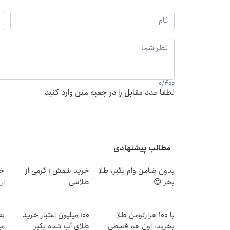
0
/
400
لطفا عدد مقابل را در جعبه متن وارد کنید
مطالب پیشنهادی
بدون ضامن وام بگیر، طلا
خرید شمش 1 گرمی از
خر
بخر 😍
طلاسی
از ۰.۵ گرم تا ۰
با ۱۰۰ هزارتومن طلا
100 میلیون اعتبار خرید
به
بخرید، اون هم قسطی
طلای آب شده بگیر
می