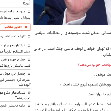
آمریکا
مدودف: مایه شرمسا
بمباران اتمی ژاپنی‌ها نام
آخرین مطالب
اکستانی منتقل شده، مجموعه‌ای از مطالبات سیاسی،
تنها منشاء شاد بو
آنیا تیلور-جوی توضی
ست که تهران خواهان توقف دائمی جنگ است، در حالی
«متد اکتینگ» تقریباً 
گذارد.
افشای چهره واقعی «
 سیاست جواب می‌دهد؟
فیلم؛ ماساژور نازی‌ها قه
جنجال تازه هوش مصن
بحث میشود.
اعتراف کرد: «بستنی‌ف
 موردشان تصمیم‌گیری نشده است.»
آلوده شد
سامانه‌های دفاع هو
ای با ایران است
ایران رسید؟
ت: «دولت دونالد ترامپ به دنبال توافقی مرحله‌ای
ادامه تابستان شیرین
یی تنگه هرمز) را مدیریت کند تا پیامدهای اقتصادی