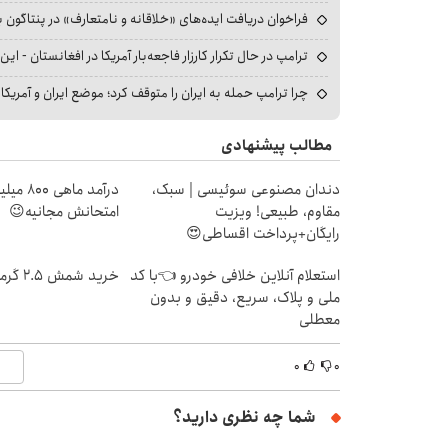
فراخوان دریافت ایده‌های «خلاقانه و نامتعارف» در پنتاگون بر
ترامپ در حال تکرار کارزار فاجعه‌بار آمریکا در افغانستان - این 
چرا ترامپ حمله به ایران را متوقف کرد؛ موضع ایران و آمریک
مطالب پیشنهادی
دندان مصنوعی سوئیسی | سبک،
درآمد ما
مقاوم، طبیعی! ویزیت
امتحانش مجانیه😉
رایگان+پرداخت اقساطی😍
استعلام آنلاین خلافی خودرو 👈با کد
خرید شمش 2.5 گرمی از طلاسی 😍
ملی و پلاک، سریع، دقیق و بدون
معطلی
۰
۰
شما چه نظری دارید؟