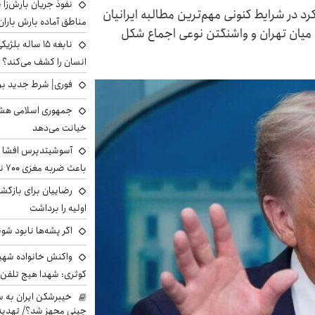
نفوذ جریان بارش‌زا ب
 کرد در شرایط کنونی مهم‌ترین مطالبه ایرانیان
مناطق آماده بارش باران
 میان تهران و واشنگتن نوعی اجماع شکل
نابغه ۱۵ ساله 
انسان را کشف می‌کند؟
فوری| شرط جدید برا
جمهوری اسلامی هشد
خیانت می‌دهد
آسوشیتدپرس افشا ک
باعث ضربه مغزی ۷۰۰ نظامی آمریکایی شد
رضاییان برای بازگش
اولیه را برداشت
اگر پشه‌ها نابود شو
واکنش خانواده شهید 
کوثری: شهدا هیچ تلفن 
خیبرشکن ایران به س
چینی مجهز شد؟/ تهدید 