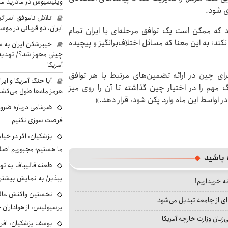
وینیسیوس در مادرید م
ی شود.
تلاش ناموفق اسرائی
ایران، دو قربانی در موس
رد که ممکن است یک توافق مرحله‌ای با ایران تمام
کند؛ به این معنا که مسائل اختلاف‌برانگیز و پیچیده
خیبرشکن ایران به س
چینی مجهز شد؟/ تهدید 
آمریکا
رای چین در ارائه تضمین‌های مرتبط با هر توافق
آیا جنگ آمریکا و ای
 مهم را در اختیار چین گذاشته تا آن را روی میز
هرمز ماه‌ها طول می‌کش
 اواسط این ماه وارد پکن شود، قرار دهد.»
ضرغامی درباره ضرور
فرصت سوزی نکنیم
پزشکیان: اگر در خی
ما هستیم؛ مجبوریم اصلا
 باشید
طعنه قالیباف به ته
بپذیر/ به نمایش بیشتری
نه خریداریم!
نخستین واکنش عالی
ای از جامعه تبدیل می‌شود
پرسپولیس: از هواداران 
بان وزارت خارجه آمریکا
یوسف پزشکیان: افرا