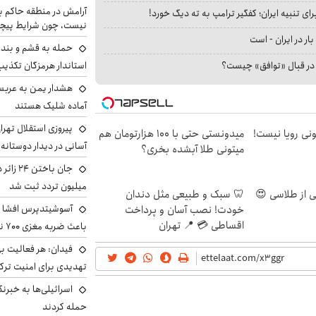
آرامش در منطقه حاکم ب
ای تنبیه ایران؛ کفگیر ترامپ به ته دیگ خورد!
نیست، چون شرایط پیچ
بار در ایران - است
حمله به قشم و بند
ا در قبال «توافق» چیست؟
استاندار هرمزگان تکذی
هشدار یمن به عربس
آماده شلیک هستند
پیروزی استقلال تهر
هی 800 میلیونی رویا نیست!
میدونستی حتی با ۱۰۰ هزارتومان هم
آسانی در دیدار دوستانه
میتونی طلا آبشده بخری؟
میلیون تردد ثبت شد
🦷 سبک و طبیعی مثل دندان
آسوشیتدپرس افشا ک
خودت! نصب آسان و پرداخت
اقساطی 💳 📍 تهران
باعث ضربه مغزی ۷۰۰ نظامی آمریکایی شد
فیدان: هر فعالیت بی
تهدیدی برای امنیت ترک
اسرائیلی‌ها به خبرنگ
حمله کردند