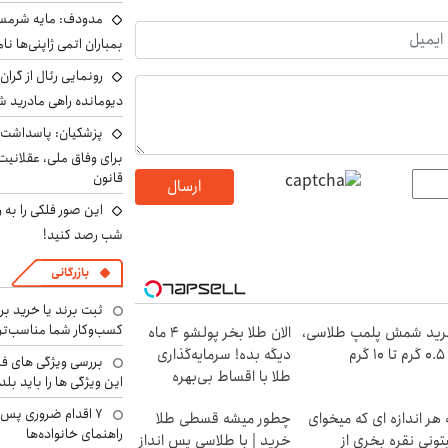
مدودف: مایه شرمسا
بمباران اتمی ژاپنی‌ها نام
رونمایی رئال از گرا
دیومانده راهی مادرید ش
پزشکیان: پاسداشت 
برای وفاق ملی، عقلانیت
قانون
ارسال
این صور فلکی را به ر
شب رصد کنید!
بازرگانی
ثبت برند یا خرید برن
کسب‌وکار شما مناسب‌ت
ید شمش پلمپ طلاسی،
الان طلا بخر پولشو 4 ماه
۱ گرم
دیگه بده! سرمایه‌گذاری
بررسی ویژگی های فن
طلا با اقساط بی‌بهره
این ویژگی ها را باید بلد
۷ اقدام ضروری پس 
 هر اندازه ای که میخوای
چطور میشه قسطی طلا
راهنمای خانواده‌ها
تونی نقره بخری از
خرید | با طلاسی پس انداز