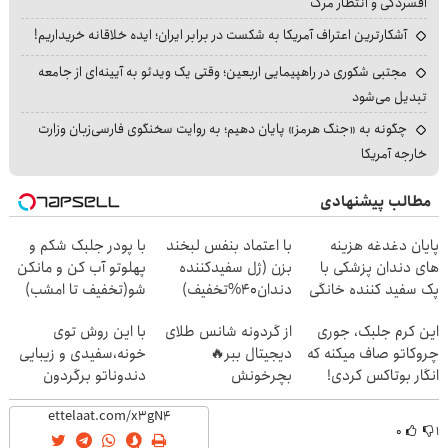
افسردگی و انتظار مرگ
آشکارترین اعتراف آمریکا به شکست در برابر ایران؛ ایده خلاقانه خریداریم!
مجتبی شکوری در راهپیمایی اربعین؛ وقتی یک ویدئو به آیینه‌ای از جامعه
تبدیل می‌شود
چگونه به «جنگ هرمز» پایان دهیم؛ به روایت سخنگوی فارسی‌زبان وزارت
خارجه آمریکا
مطالب پیشنهادی
پایان دغدغه هزینه
با اعتماد بنفس لبخند
با پودر جلبک شکم و
های دندان پزشکی با
بزن (ژل سفیدکننده
پهلوتو آب کن و مانکن
پک سفید کننده خانگی
دندان40%تخفیف)
شو(تخفیف تا امشب)
این کرم جلبک، جوری
از گردونه شانس طلای
با این روش توی
چروکاتو صاف میکنه که
دیجیتال ببر🔥
خونه،سفیدی و زیبایی
انگار بوتاکس کردی!
بچرخونش
دندوناتو برگردون
(تخفیف ویژه)
(40%off)
۰
۱