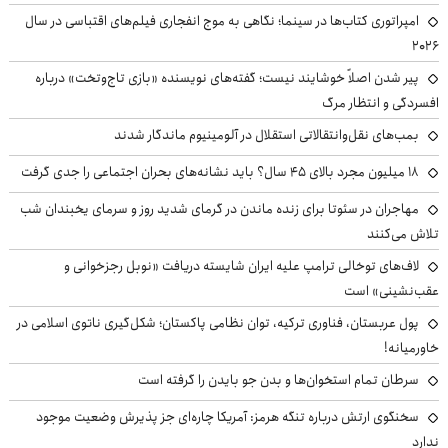
امپراتوری کتاب‌ها در سینما؛ نگاهی به موج انفجاری فیلم‌های اقتباسی در سال
۲۰۲۶
پیر شدن اصلاً خوشایند نیست؛ گفته‌های نویسنده «بازی تاج‌وتخت» درباره
افسردگی و انتظار مرگ
بمب‌های نقل‌وانتقالاتی استقلال در آلومینیوم ماندگار شدند
۱۸ میلیون مجرد بالای ۴۵ سال؟ باید نشانه‌های بحران اجتماعی را جدی گرفت
مهاجران در سئوتا برای زنده ماندن در گرمای شدید روز و سرمای یخبندان شب
تلاش می‌کنند
لاف‌های توخالی ترامپ علیه ایران شایسته دریافت «نوبل رجزخوانی و
عقب‌نشینی» است
پول عربستان، فناوری ترکیه، توان نظامی پاکستان؛ شکل‌گیری ناتوی اسلامی در
خاورمیانه!
سرطان تمام استخوان‌ها و بدن جو بایدن را گرفته است
سخنگوی ارتش درباره تنگه هرمز: آمریکا چاره‌ای جز پذیرش وضعیت موجود
ندارد