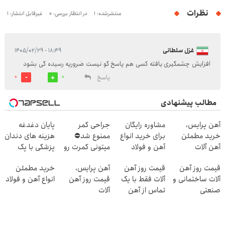
نظرات
منتشرشده: 1
در انتظار بررسی: 0
غیرقابل انتشار: 1
غزل سلطانی
۱۸:۴۹ - ۱۴۰۵/۰۲/۲۹
افزایش چشمگیری یافته کسی هم پاسخ گو نیست ضروریه رسیده گی بشود
پاسخ
0
0
مطالب پیشنهادی
آهن پرایس،
مشاوره رایگان
جراحی کمر
پایان دغدغه
خرید مطمئن
برای خرید انواع
ممنوع شد⛔
هزینه های دندان
آهن آلات
آهن و فولاد
میتونی کمرت رو
پزشکی با پک
در منزل درمان
سفید کننده
قیمت روز آهن
قیمت روز آهن
آهن پرایس،
خرید مطمئن
کنی! 👈🏻
خانگی
آلات ساختمانی و
آلات فقط با یک
قیمت روز آهن
انواع آهن و فولاد
پرسش‌نامه
صنعتی
تماس از آهن
آلات
پرایس