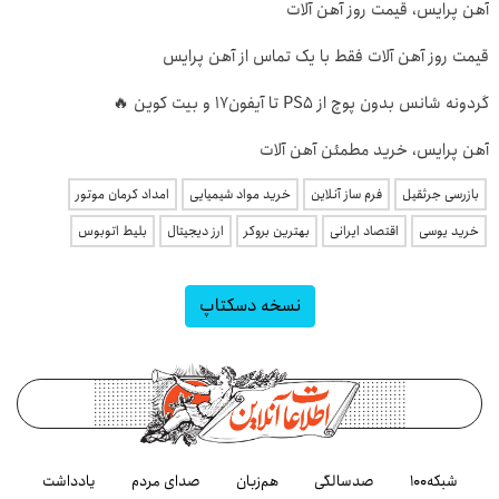
آهن پرایس، قیمت روز آهن آلات
قیمت روز آهن آلات فقط با یک تماس از آهن پرایس
گردونه شانس بدون پوچ از PS5 تا آیفون17 و بیت کوین 🔥
آهن پرایس، خرید مطمئن آهن آلات
بازرسی جرثقیل
فرم ساز آنلاین
خرید مواد شیمیایی
امداد کرمان موتور
خرید یوسی
اقتصاد ایرانی
بهترین بروکر
ارز دیجیتال
بلیط اتوبوس
نسخه دسکتاپ
شبکه۱۰۰
صدسالگی
هم‌زبان
صدای مردم
یادداشت