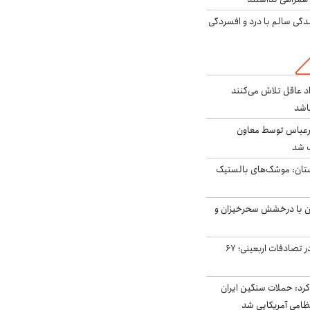
دگی سالم با درد و افسردگی
د عاقل تلاش می‌کنند
اشد
رعباس توسط معاون
ب شد
تان: موشک‌های بالستیک
ان با درخشش سحرخیزان و
جان باختن ۲۴ زائر در تصادفات اربعینی؛ ۶۷
رد: حملات سنگین ایران