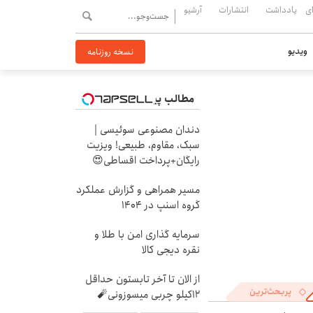
ی
یادداشت
انتشارات
آرشیو
ویدیو
نسخه روزنامه
مطالب پیشنهادی
دندان مصنوعی سوئیسی |
سبک، مقاوم، طبیعی! ویزیت
رایگان+پرداخت اقساطی😍
مسیر همراهی و گزارش عملکرد
گروه اسنپ در ۱۴۰۴
سرمایه گذاری امن با طلا و
نقره دیجی کالا
از الان تا آخر تابستون حداقل
پربحث‌ترین
12کیلو چربی میسوزونی🧨