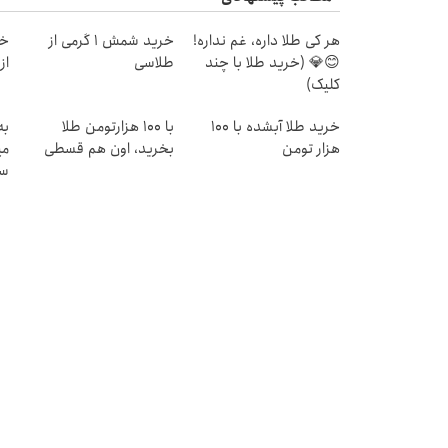
هر کی طلا داره، غم نداره!
خرید شمش 1 گرمی از
خر
😊💎 (خرید طلا با چند
طلاسی
از ۰.۵ گرم تا ۰
کلیک)
خرید طلا آبشده با 100
با ۱۰۰ هزارتومن طلا
به
هزار تومن
بخرید، اون هم قسطی
می
سر