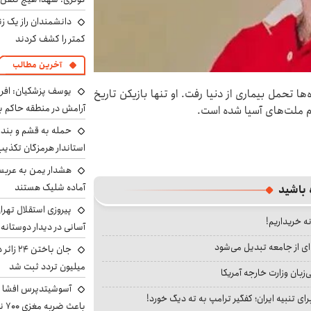
دانشمندان راز یک زن
کمتر را کشف کردند
آخرین مطالب
یوسف پزشکیان: افرا
 و در 81 سالگی پس از ماه‌ها تحمل بیماری از دنیا رفت. او تنها بازیکن تاریخ
آرامش در منطقه حاکم ب
ام ملت‌های آسیا شده است.
حمله به قشم و بند
استاندار هرمزگان تکذی
هشدار یمن به عربس
آماده شلیک هستند
 باشید
پیروزی استقلال تهر
نه خریداریم!
آسانی در دیدار دوستانه
ای از جامعه تبدیل می‌شود
میلیون تردد ثبت شد
بان وزارت خارجه آمریکا
آسوشیتدپرس افشا ک
ای تنبیه ایران؛ کفگیر ترامپ به ته دیگ خورد!
باعث ضربه مغزی ۷۰۰ نظامی آمریکایی شد