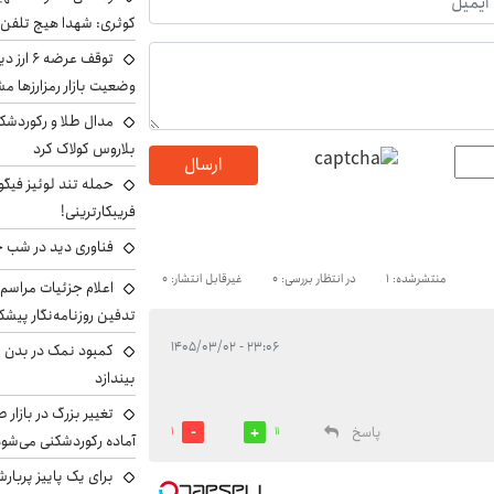
کوثری: شهدا هیچ تلفن 
توقف عرض
وضعیت بازار رمزارزها
مدال طلا و رکوردشکنی
بلاروس کولاک کرد
ارسال
حمله تند لوئیز فیگو 
فریبکارترینی!
فناوری دید در شب 
منتشرشده: 1
در انتظار بررسی: 0
غیرقابل انتشار: 0
اعلام جزئیات مراسم 
تدفین روزنامه‌نگار پیشک
۲۳:۰۶ - ۱۴۰۵/۰۳/۰۲
کمبود نمک در بدن می
بیندازد
تغییر بزرگ در بازار 
پاسخ
1
11
آماده رکوردشکنی می‌شو
برای یک پاییز پربار