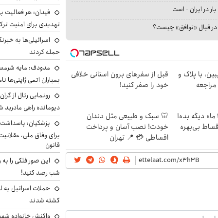
بار در ایران - است
فیدان: هر فعالیت بی
تهدیدی برای امنیت ترک
ا در قبال «توافق» چیست؟
اسرائیلی‌ها به خبرنگ
حمله کردند
مدودف: مایه شرمسا
ین، با پلاک و
قبل از سفرهای برون استانی خلافی
بمباران اتمی ژاپنی‌ها نام
 مراجعه
خود را صفر کنید!
رونمایی رئال از گرا
دیومانده راهی مادرید ش
الان طلا بخر پولشو 4 ماه دیگه بده!
🦷 سبک و طبیعی مثل دندان
پزشکیان: پاسداشت 
اقساط بی‌بهره
خودت! نصب آسان و پرداخت
برای وفاق ملی، عقلانیت
اقساطی 💳 📍 تهران
قانون
این صور فلکی را به ر
شب رصد کنید!
حملات اسرائیل به ل
کشته شدند
واکنش خانواده شهید 