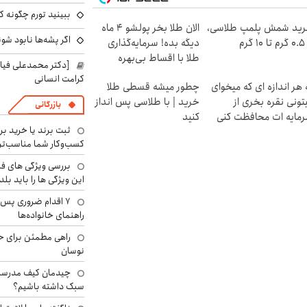
ببینید تورم چگونه کم
ید شمش پلمپ طلاسی،
الان طلا بخر پولشو 4 ماه
اگر پشه‌ها نابود شو
۱ گرم
دیگه بده! سرمایه‌گذاری
طلا با اقساط بی‌بهره
[دکتر محمدعلی فی
کرامت انسانی
 هر اندازه ای که میخوای
چطور میشه قسطی طلا
تونی نقره بخری از
خرید | با طلاسی پس انداز
بازرگانی
مایه ات محافظت کنی
کنید
ثبت برند یا خرید برن
کسب‌وکار شما مناسب‌ت
بررسی ویژگی های فن
این ویژگی ها را باید بلد
۷ اقدام ضروری پس 
راهنمای خانواده‌ها
راهی مطمئن برای ح
نوسان
چیدمان کیف مدرسه؛
سبک داشته باشیم؟