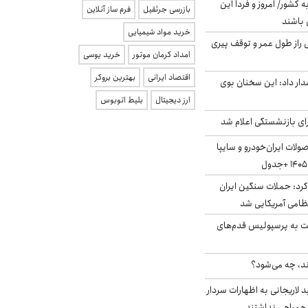
ه کشور/ امروز و فردا این
بازرسی جرثقیل
فرم ساز آنلاین
 باشند
خرید مواد شیمیایی
بلژیکی راز طول عمر و توقف پیری
امداد کرمان موتور
خرید یوسی
اقتصاد ایرانی
بهترین بروکر
ار داد: این سخنان بوی
ارز دیجیتال
بلیط اتوبوس
ی بازنشستگی اعلام شد
لات ایران‌خودرو و سایپا
رد: حملات سنگین ایران
ت به پرسپولیس قدم‌های
ند، چه می‌شود؟
لاریجانی به اظهارات سردار
همراهی نداشتند