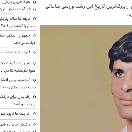
نفوذ جریان بارش‌زا ب
 از بزرگ‌ترین تاریخ این رشته ورزشی ساعاتی
مناطق آماده بارش باران
د.
نابغه ۱۵ ساله 
انسان را کشف می‌کند؟
جمهوری اسلامی هشد
خیانت می‌دهد
فوری| شرط جدید برا
تغییر تند قیمت محصو
امروز پنجشنبه ۱۵ مرداد ۱۴۰۵ +جدول
آسوشیتدپرس افشا ک
باعث ضربه مغزی ۷۰۰ نظامی آمریکایی شد
رضاییان برای بازگش
اولیه را برداشت
اگر پشه‌ها نابود شو
واکنش خانواده شهید 
کوثری: شهدا هیچ تلفن 