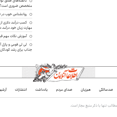
ناگفته‌های طلاق توا
متخصص ضروری است؟
روانشناس خوب در ت
کسب درآمد دلاری از 
مهارت زبان خود درآمد د
آموزش نکات مهم قبل 
لی لی فومی و پازل آ
جذاب برای رشد کودکان
صدسالگی
هم‌زبان
صدای مردم
یادداشت
انتشارات
آرشیو
الب تنها با ذکر منبع مجاز است.