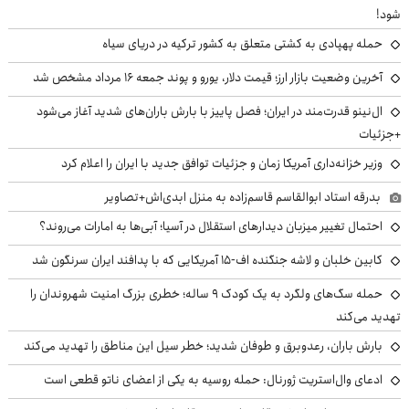
شود!
حمله پهپادی به کشتی متعلق به کشور ترکیه در دریای سیاه
آخرین وضعیت بازار ارز؛ قیمت دلار، یورو و پوند جمعه ۱۶ مرداد مشخص شد
ال‌نینو قدرت‌مند در ایران؛ فصل پاییز با بارش باران‌های شدید آغاز می‌شود
+جزئیات
وزیر خزانه‌داری آمریکا زمان و جزئیات توافق جدید با ایران را اعلام کرد
بدرقه استاد ابوالقاسم قاسم‌زاده به منزل ابدی‌اش+تصاویر
احتمال تغییر میزبان دیدارهای استقلال در آسیا؛ آبی‌ها به امارات می‌روند؟
کابین خلبان و لاشه جنگنده اف-۱۵ آمریکایی که با پدافند ایران سرنگون شد
حمله سگ‌های ولگرد به یک کودک ۹ ساله؛ خطری بزرگ امنیت شهروندان را
تهدید می‌کند
بارش باران، رعدوبرق و طوفان شدید؛ خطر سیل این مناطق را تهدید می‌کند
ادعای وال‌استریت ژورنال: حمله روسیه به یکی از اعضای ناتو قطعی است