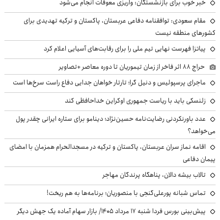
خبر خوب برای بازنشستگان: واریزی معوقات انجام می‌شود
مقام سعودی: توافقنامه دفاعی عربستان، پاکستان و ترکیه تهدیدی برای
کشورهای منطقه نیست
پیاتزا فهرست نهایی تیم ملی را برای رقابت‌های آسیایی اعلام کرد
حراج ۸۸ اثر فاخر از زمان تیموریان تا دوره معاصر +تصاویر
ماجرای پرسپولیس و دنیل گرا؛ تارتار خواهان جدایی دفاع راست سرخ‌ها است
زلنسکی باید با ریاست جمهوری اوکراین خداحافظی کند
عدد باورنکردنی رضایت‌نامه حسین‌نژاد؛ دینامو برای ستاره ایرانی چقدر پول
می‌خواهد؟
اقامه نماز سران عربستان، پاکستان و ترکیه در مسجدالحرام همزمان با امضای
پیمان دفاعی
تالاب بیشه دالان، پناهگاه پرندگان مهاجر
تماس شبانه پورعلی‌گنجی با منصوریان؛ برنامه‌ها به هم ریخت!
پیش‌بینی بورس فردا شنبه ۱۷ مرداد ۱۴۰۵/ بازار سهام آماده یک جهش دیگر