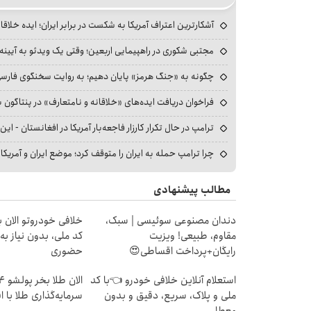
آشکارترین اعتراف آمریکا به شکست در برابر ایران؛ ایده خلاقا
مجتبی شکوری در راهپیمایی اربعین؛ وقتی یک ویدئو به آیینه‌
چگونه به «جنگ هرمز» پایان دهیم؛ به روایت سخنگوی فارسی‌ز
فراخوان دریافت ایده‌های «خلاقانه و نامتعارف» در پنتاگون بر
ترامپ در حال تکرار کارزار فاجعه‌بار آمریکا در افغانستان - این 
چرا ترامپ حمله به ایران را متوقف کرد؛ موضع ایران و آمریک
مطالب پیشنهادی
دندان مصنوعی سوئیسی | سبک،
خلافی خودروتو الان بب
مقاوم، طبیعی! ویزیت
کد ملی، بدون نیاز به
رایگان+پرداخت اقساطی😍
حضوری
استعلام آنلاین خلافی خودرو 👈با کد
ملی و پلاک، سریع، دقیق و بدون
سرمایه‌گذاری طلا با 
معطلی