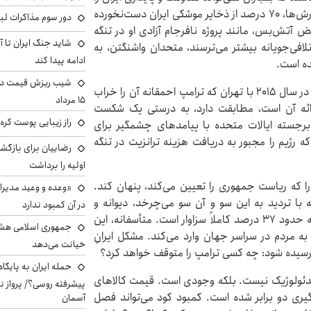
از بین ببرد. حتی از نظر نظامی هم مؤثر نیست: طبق گزارش‌ها، ۷۰ درصد از ذخایر موشکی ایران دست‌نخورده
دور سوم مذاکرات لبن
 آتش‌بس، مانند پروژه نافرجام آزادی او در تنگه
شاید جنگ ایران تا 
فی‌جویانه بیشتر می‌ترسند، متحدان واشنگتن، به
ادامه پیدا کند
ده است.
شیب ریزش قیمت دلار
یک توافق صلح، که عمدتاً با توافق هسته‌ای باراک اوباما در سال ۲۰۱۵ با تهران که ترامپ احمقانه آن را خراب
۱۵ مرداد
رائه آن است، مطابقت دارد، به درستی یک شکست
راز زیبایی پوست کره‌
رجسته ایالات متحده با پیامدهای چشمگیر برای
 رژیم را مجبور به دریافت هزینه ترانزیت در تنگه
رضاییان برای بازگش
اولیه را برداشت
 را که ریاست جمهوری را تعیین می‌کند، پنهان کند.
«وعده و وعید مدیرا
ه با تردید به این سو و آن سو می‌چرخد، دیوانه و
در آن کمبود ندارد
دیوانه‌تر به نظر می‌رسد. سقوط رتبه‌بندی محبوبیت او به حدود ۳۷ درصد کاملاً سزاوار است. متأسفانه، این
جمهوری اسلامی هشد
ه مردم در سراسر جهان وارد می‌کند. مشکل ایرانِ
خیانت می‌دهد
پرسیده شود: چه کسی ترامپ را متوقف خواهد کرد؟
حمله ایران به پایگاه
 ایدئولوژیک نیست. بلکه وجودی است. قیمت کالاهای
پیشرفته روسی؟/ پرواز ن
گیری دو برابر شده است. کمبود کود می‌تواند فصل
آسمان