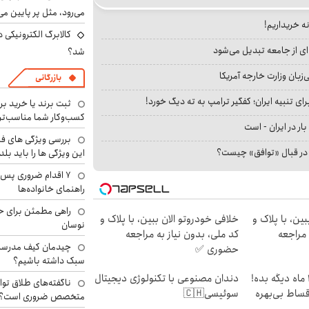
می‌رود، مثل پر پایین می‌
نه خریداریم!
کالابرگ الکترونیکی 
ای از جامعه تبدیل می‌شود
شد؟
بان وزارت خارجه آمریکا
بازرگانی
ای تنبیه ایران؛ کفگیر ترامپ به ته دیگ خورد!
ثبت برند یا خرید برن
کسب‌وکار شما مناسب‌ت
بار در ایران - است
بررسی ویژگی های فن
ا در قبال «توافق» چیست؟
این ویژگی ها را باید بلد
۷ اقدام ضروری پس 
راهنمای خانواده‌ها
راهی مطمئن برای ح
ین، با پلاک و
خلافی خودروتو الان ببین، با پلاک و
نوسان
 مراجعه
کد ملی، بدون نیاز به مراجعه
چیدمان کیف مدرسه؛
حضوری ✅
سبک داشته باشیم؟
الان طلا بخر پولشو 4 ماه دیگه بده!
دندان مصنوعی با تکنولوژی دیجیتال
ناگفته‌های طلاق توا
اقساط بی‌بهره
سوئیسی🇨🇭
متخصص ضروری است؟