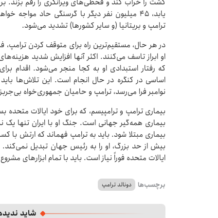
کشت را خراب کند و قحطی‌های ویرانگری را رقم بزند. برن
یابد، ۴۵ میلیون نفر دیگر با گرسنگی حاد مواجه
ترامپ و بریتانیا (و سایر کشورها) تشدید می‌شود.
در هر حال، مستقیم‌ترین راه برای متوقف کردن ترامپ، فش
او ابراز تاسف می‌کنند. اکثر آنها افزایش شدید هزینه‌های
که رفتار استبدادی او به کجا منجر می‌شود. اقدام بر
اساسی در کنگره در حال انجام است. این تلاش‌ها باید د
نوامبر فرا می‌رسد، ترامپ و حامیان جمهوری‌خواه بی‌جربز
بیماری ترامپ و ترامپیسم، که برای خود ایالات متحده
بیماری همه‌گیر جهانی است. جنگ او با ایران تنها یک 
بیماری مبتلا شود. باید به ترامپ فهماند که ارتش با ک
بیش از حد بزرگ، او را به رئیس جهان تبدیل نمی‌کند. 
ایالات متحده فوراً نیاز است. باید با تمام ابزارهای مشرو
برچسب‌ها
دونالد ترامپ
شاید ندیده