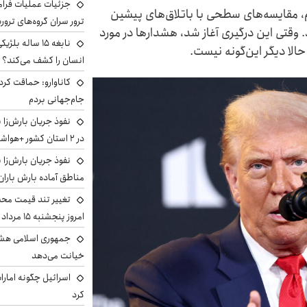
جزئیات عملیات فرامر
رم، مقایسه‌های سطحی با باتلاق‌های پیشین
ترور سران گروه‌های ترو
. وقتی این درگیری آغاز شد، هشدارها در مورد
نابغه ۱۵ ساله 
حالا دیگر این‌گونه نیست.
انسان را کشف می‌کند؟
کاناوارو: حماقت کردم
جام‌جهانی بردم
نفوذ جریان بارش‌زا 
در ۲ استان کشور +هواشناسی فردا
نفوذ جریان بارش‌زا ب
مناطق آماده بارش باران
تغییر تند قیمت محصو
امروز پنجشنبه ۱۵ مرداد ۱۴۰۵ +جدول
جمهوری اسلامی هشد
خیانت می‌دهد
اسرائیل چگونه امارا
کرد