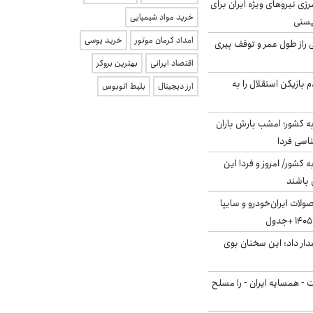
زی نیروهای ویژه ایران برای
خرید مواد شیمیایی
ریستی
امداد کرمان موتور
خرید یوسی
بلژیکی راز طول عمر و توقف پیری
اقتصاد ایرانی
بهترین بروکر
 بازیکن استقلال را به
ارز دیجیتال
بلیط اتوبوس
به کشور؛ امشب بارش باران
ه کشور/ امروز و فردا این
 باشند
لات ایران‌خودرو و سایپا
ار داد: این سخنان بوی
ت - همسایه ایران - را مسلح