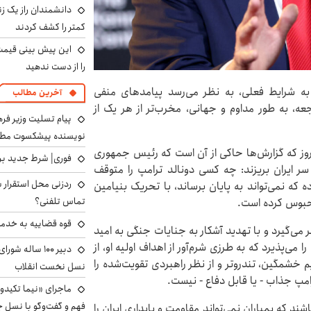
دانشمندان راز یک زن
کمتر را کشف کردند
را از دست ندهید
ه به شرایط فعلی، به نظر می‌رسد پیامدهای منفی
آخرین مطالب
جعه، به طور مداوم و جهانی، مخرب‌تر از هر یک از
پیام تسلیت وزیر ف
نویسنده پیشکسوت مطب
روز که گزارش‌ها حاکی از آن است که رئیس جمهوری
فوری| شرط جدید برا
سر ایران بریزند: چه کسی دونالد ترامپ را متوقف
ردزنی محل استقرار ش
که نمی‌تواند به پایان برساند، با تحریک بنیامین
تماس تلفنی؟
محبوس کرده است.
قوه قضاییه به خدمت
سر می‌گیرد و با تهدید آشکار به جنایات جنگی به امید
ا می‌پذیرد که به طرزی شرم‌آور از اهداف اولیه او، از
دبیر ۱۰۰ ساله ش
م خشمگین، تندروتر و از نظر راهبردی تقویت‌شده را
نسل نخست انقلاب
رامپ جذاب - یا قابل دفاع - نیست.
ماجرای «نیما تکیدو»
فهم و گفت‌وگو با نسل ج
د که بمباران نمی‌تواند مقاومت و پایداری ایران را