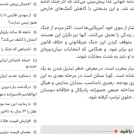
امه جهانی غذا پیش‌بینی می‌کند که اگر جنگ ادامه
احتمال ریزش شدید 
 خواهند شد. و این بدبختی با کاهش کمک‌های خارجی
از مهدی طارمی تا را
هنوز تیمی ندارند؟
ار از سوی خود آمریکایی‌ها است. اکثر مردم از جنگ
نابغه ۱۵ ساله 
 زندگی را تحمل می‌کنند. آنها نیز نگران این هستند
انسان را کشف می‌کند؟
ای متوقف کردن این جنگ غیرقانونی و خلاف قانون
و برابر شود. و هنگامی که انتخابات میان‌دوره‌ای
اشتباهی که جنگ را 
ه او باید به شدت مجازات شوند.
+ویدیو
 بسیار مخرب است، در معرض خطر تبدیل شدن به یک
نشانه است. کوبا ممکن است در مرحله بعدی به این
دستاورد جدید ایران 
سری بودجه، رهبری نامناسب، بمباران مدارس و هیکل
درگذشت یار دیرین رو
مداخله جمعی جسورانه، رادیکال و خلاقانه دوستان
ابوالقاسم قاسم‌زاده دع
ع، جلوی ترامپ گرفته شود.
با رعایت این سه مور
عقل را ۱۳ سال به تأخیر بیندازید
افزایش قیمت طلا امروز پنجش
 باشید
معمای قیمت بنزین د