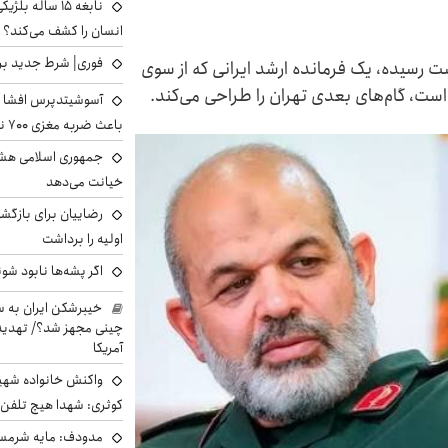
نابغه ۱۵ ساله 
انسان را کشف می‌کند؟
فوری| شرط جدید برا
ست رسیده، یک فرمانده ارشد ایرانی که از سوی
ست، گام‌های بعدی تهران را طراحی می‌کند.
آسوشیتدپرس افشا ک
باعث ضربه مغزی ۷۰۰ نظامی آمریکایی شد
جمهوری اسلامی هشد
خیانت می‌دهد
رضاییان برای بازگش
اولیه را برداشت
اگر پشه‌ها نابود شو
خیبرشکن ایران به س
چینی مجهز شد؟/ تهدید 
آمریکا
واکنش خانواده شهید 
کوثری: شهدا هیچ تلفن 
مدودف: مایه شرمسا