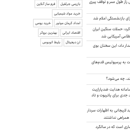
بلژیکی راز طول عمر و توقف پیری
بازرسی جرثقیل
فرم ساز آنلاین
خرید مواد شیمیایی
ی بازنشستگی اعلام شد
امداد کرمان موتور
خرید یوسی
رد: حملات سنگین ایران
اقتصاد ایرانی
بهترین بروکر
ارز دیجیتال
بلیط اتوبوس
ار داد: این سخنان بوی
ت به پرسپولیس قدم‌های
ند، چه می‌شود؟
امانه هدایت ضدپارازیت
جدی برای پاتریوت و تاد
لاریجانی به اظهارات سردار
همراهی نداشتند
ری است که در سالگرد