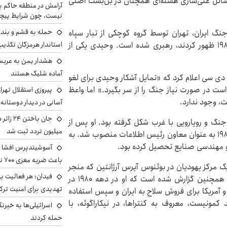
مسائل غنی‌سازی هسته‌ای همچنان در بن‌بست اصلی
آرامش در منطقه حاکم ب
نیست، چون شرایط پیچ
حمله به قشم و بند
نگ ایران، تهران توسط گروه کوچکی از تبار سپاه
پاسداران که از ویرانه‌های جنگ ایران و عراق در دهه ۱۹۸۰ ظهور کردند، رهبری شده است. وحیدی یکی از
استاندار هرمزگان تکذی
هشدار یمن به عربس
آماده شلیک هستند
مطالعات جنگ (ISW) در واشنگتن دی سی اعلام کرد که «تمایل آشکار وحیدی برای لغو
است در صورت نیاز جنگ را از سر بگیرد.» اما واعظ
پیروزی استقلال تهر
، وجود ندارد.
آسانی در دیدار دوستانه
 شیراز متولد شد، با جنگ و رویارویی با غرب شکل گرفته بود. او پس از
میلیون تردد ثبت شد
انقلاب ایران در سال ۱۹۷۹ به این نهاد پیوست و در سال ۱۹۸۱ به عنوان معاون رئیس اطلاعات منصوب شد. به
یک و مهندسی صنایع تحصیل کرده بود.
آسوشیتدپرس افشا ک
باعث ضربه مغزی ۷۰۰ نظامی آمریکایی شد
یل نقش ادعایی‌اش در بمب‌گذاری سال ۱۹۹۴ در یک مرکز یهودیان در بوئنوس آیرس آرژانتین که منجر
فیدان: هر فعالیت بی
به کشته شدن ۸۵ نفر شد، تحت تعقیب اینترپل است. همچنین گزارش شده است که او در دهه ۱۹۸۰ در
تهدیدی برای امنیت ترک
و آمریکا برای فروش سلاح به ایران و سپس استفاده
مونیست، معروف به کنتراها، در نیکاراگوئه، با
اسرائیلی‌ها به خبرنگ
حمله کردند