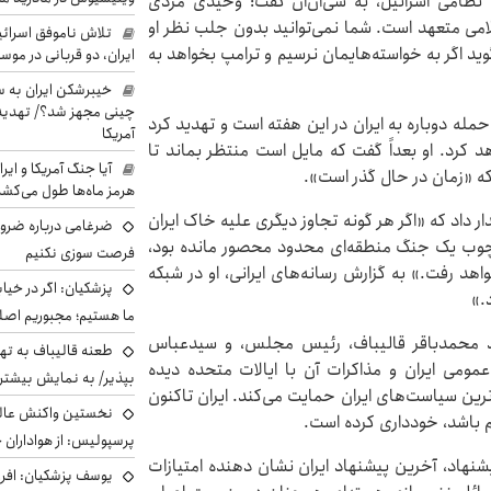
 نظامی اسرائیل، به سی‌ان‌ان گفت: وحیدی مردی
لامی متعهد است. شما نمی‌توانید بدون جلب نظر او
تلاش ناموفق اسرائی
ید اگر به خواسته‌هایمان نرسیم و ترامپ بخواهد به
ایران، دو قربانی در موس
خیبرشکن ایران به س
چینی مجهز شد؟/ تهدید 
مله دوباره به ایران در این هفته است و تهدید کرد
آمریکا
هد کرد. او بعداً گفت که مایل است منتظر بماند تا
آیا جنگ آمریکا و ای
 که «زمان در حال گذر است».
هرمز ماه‌ها طول می‌کش
داد که «اگر هر گونه تجاوز دیگری علیه خاک ایران
ضرغامی درباره ضرور
ارچوب یک جنگ منطقه‌ای محدود محصور مانده بود،
فرصت سوزی نکنیم
واهد رفت.» به گزارش رسانه‌های ایرانی، او در شبکه
پزشکیان: اگر در خی
.»
ما هستیم؛ مجبوریم اصلا
ند محمدباقر قالیباف، رئیس مجلس، و سیدعباس
طعنه قالیباف به ته
 عمومی ایران و مذاکرات آن با ایالات متحده دیده
بپذیر/ به نمایش بیشتری
ترین سیاست‌های ایران حمایت می‌کند. ایران تاکنون
نخستین واکنش عالی
 باشد، خودداری کرده است.
پرسپولیس: از هواداران 
شنهاد، آخرین پیشنهاد ایران نشان دهنده امتیازات
یوسف پزشکیان: افرا