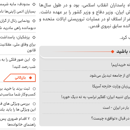
مدودف: مایه شرمسا
پاسداران انقلاب اسلامی، بود و در طول سال‌ها
بمباران اتمی ژاپنی‌ها نام
ایران، وزیر دفاع و وزیر کشور را بر عهده داشت.
 از اسلاف او در عملیات تروریستی ایالات متحده و
رونمایی رئال از گرا
مانده سابق نیروی قدس.
دیومانده راهی مادرید ش
 کرد.
پزشکیان: پاسداشت 
برای وفاق ملی، عقلانیت
قانون
 باشید
این صور فلکی را به ر
نه خریداریم!
شب رصد کنید!
ای از جامعه تبدیل می‌شود
بازرگانی
بان وزارت خارجه آمریکا
ثبت برند یا خرید برن
کسب‌وکار شما مناسب‌ت
ای تنبیه ایران؛ کفگیر ترامپ به ته دیگ خورد!
بررسی ویژگی های فن
بار در ایران - است
این ویژگی ها را باید بلد
ا در قبال «توافق» چیست؟
۷ اقدام ضروری پس 
راهنمای خانواده‌ها