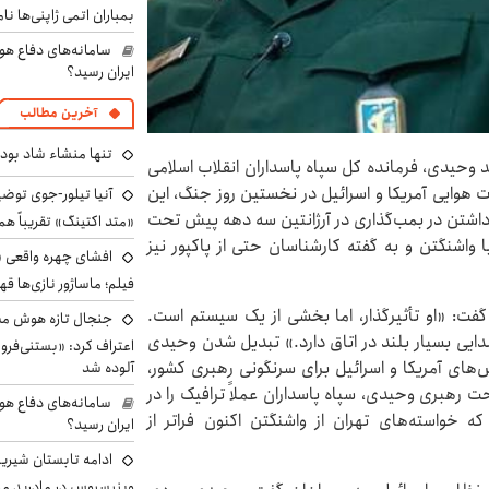
بمباران اتمی ژاپنی‌ها نام
سامانه‌های دفاع هو
ایران رسید؟
آخرین مطالب
تنها منشاء شاد بو
د وحیدی، فرمانده کل سپاه پاسداران انقلاب اسلامی
 هوایی آمریکا و اسرائیل در نخستین روز جنگ، این
آنیا تیلور-جوی توضی
اشتن در بمب‌گذاری در آرژانتین سه دهه پیش تحت
«متد اکتینگ» تقریباً 
واشنگتن و به گفته کارشناسان حتی از پاکپور نیز
افشای چهره واقعی «
فیلم؛ ماساژور نازی‌ها قه
 گفت: «او تأثیرگذار، اما بخشی از یک سیستم است.
جنجال تازه هوش مصن
یی بسیار بلند در اتاق دارد.» تبدیل شدن وحیدی
اعتراف کرد: «بستنی‌ف
‌های آمریکا و اسرائیل برای سرنگونی رهبری کشور،
آلوده شد
ت رهبری وحیدی، سپاه پاسداران عملاً ترافیک را در
سامانه‌های دفاع هو
 خواسته‌های تهران از واشنگتن اکنون فراتر از
ایران رسید؟
ادامه تابستان شیرین
وینیسیوس در مادرید م