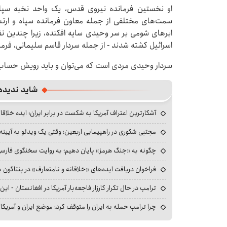
او نخستین فرمانده نیروی قدس، یک واحد نخبه سپاه 
سمت‌های مختلفی از جمله معاون فرمانده سپاه و ارتش 
ابرهای شومی بر سر وحیدی سایه افکنده، زیرا چندین نفر
اسرائیل کشته شدند - از جمله سردار قاسم سلیمانی، فر
سردار وحیدی مردی است که می‌توان و باید رویش حساب
شاید ندیده
آشکارترین اعتراف آمریکا به شکست در برابر ایران؛ ایده خلاقا
مجتبی شکوری در راهپیمایی اربعین؛ وقتی یک ویدئو به آیینه‌
چگونه به «جنگ هرمز» پایان دهیم؛ به روایت سخنگوی فارسی‌ز
فراخوان دریافت ایده‌های «خلاقانه و نامتعارف» در پنتاگون بر
ترامپ در حال تکرار کارزار فاجعه‌بار آمریکا در افغانستان - این 
چرا ترامپ حمله به ایران را متوقف کرد؛ موضع ایران و آمریک