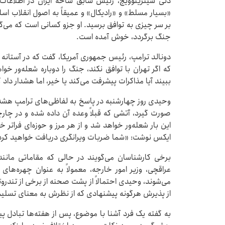
دنی سیترینوویچ، رئیس سابق شاخه ایران در اطلاعات
«بسیار مسلط» و «رادیکال» و عمیقاً به اصول انقلاب اس
بر سر چیزی به توافق برسید. او جزو کسانی است که می‌گو
جنگ برگردد، خوش آمده است.
دونالد ترامپ، رئیس جمهوری آمریکا، گفت که در آستانه ح
که اگر تهران با توافق نکند، جنگ را دوباره شعله‌ور خوا
ببیند آیا مذاکرات پیشرفت می‌کند یا خیر، اما هشدار داد
وحیدی روز چهارشنبه در پاسخ به لفاظی‌های ترامپ هشدار 
صورت گیرد، آتشی که قبلاً وعده آن داده شده و در چ
این بار شعله‌ور خواهد شد و از هر مرز و حوزه‌ای فراتر خ
ایکس نوشت: «شما ضربات ویرانگری دریافت خواهید کرد
برخی کارشناسان می‌گویند در حالی که مقاماتی مان
عراقچی، وزیر امور خارجه، معمولاً به عنوان چهره‌های
می‌شوند، وحیدی احتمالاً از پشت صحنه از برخی از تندرو
از پذیرش هرگونه پیشنهادی که از نظرش به معنای تسلیم
به گفته یک فرد آشنا با موضوع، پس از هفته‌ها تبادل پی