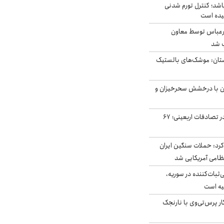
اشد؛ کنترل تورم شدنی
یده است
رعباس توسط معاون
ب شد
تان: موشک‌های بالستیک
ان با درخشش سحرخیزان و
جان باختن ۲۴ زائر در تصادفات اربعینی؛ ۶۷
رد: حملات سنگین ایران
‌ثبات‌کننده در سوریه،
یه است
ار پرس‌تی‌وی با نارنجک