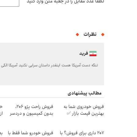
لطفا عدد مقابل را در جعبه متن وارد کنید
نظرات
فرید
تنگه دست آمریکا هست اینقدر داستان سرایی نکنید آمریکا الک
مطالب پیشنهادی
فروش خودروی شما به
فروش راحت پژو ۲۰6،
خر
بهترین قیمت بازار ✅
بدون کمیسیون و دردسر
از ۰.۵ گرم تا ۰
207 داری برای فروش؟ با
فروش خودرو شما فقط با
به