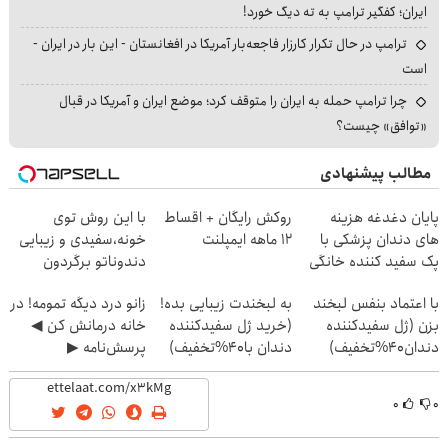
ایران؛ کفگیر ترامپ به ته دیگ خورد!
ترامپ در حال تکرار کارزار فاجعه‌بار آمریکا در افغانستان - این بار در ایران -
است
چرا ترامپ حمله به ایران را متوقف کرد؛ موضع ایران و آمریکا در قبال
«توافق» چیست؟
مطالب پیشنهادی
پایان دغدغه هزینه
روکش رایگان + اقساط
با این روش توی
های دندان پزشکی با
۱۲ ماهه ایمپلنت
خونه،سفیدی و زیبایی
پک سفید کننده خانگی
دندوناتو برگردون
(40%off)
با اعتماد بنفس لبخند
به لبخندت زیبایی بده!
زانو درد دیگه تمومه! در
بزن (ژل سفیدکننده
(خرید ژل سفیدکننده
خانه درمانش کن ◀
دندان40%تخفیف)
دندان با40%تخفیف)
پرسش‌نامه ▶
۰
۰