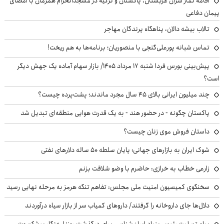
اقامه نماز سران عربستان، پاکستان و ترکیه در مسجدالحرام همزمان با امضای
پیمان دفاعی
تالاب بیشه دالان، پناهگاه پرندگان مهاجر
تماس شبانه پورعلی‌گنجی با منصوریان؛ برنامه‌ها به هم ریخت!
پیش‌بینی بورس فردا شنبه ۱۷ مرداد ۱۴۰۵/ بازار سهام آماده یک جهش دیگر
است؟
چند میلیون ایرانی بالای ۴۵ سال مجرد ماندند؛ پشت‌پرده چیست؟
پاکستان چگونه - در حضور هند - به یک قدرت هوایی منطقه‌ای تبدیل شد
داستان فروش موی زنان چیست؟
شوک ایران به بازارهای جهانی؛ پایان سلطه ۵۰ ساله دلارهای نفتی
زارعی خطاب به خرازی: حاضرم با وضو شلاقت بزنم
سخنگوی کمیسیون امنیت ملی مجلس: تفاهم تنگه هرمز به مرحله نهایی رسید
دلال‌ها جای داروخانه را گرفتند/ داروهای کمیاب سر از بازار سیاه درآوردند