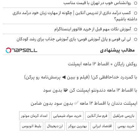
روانشناس خوب در تهران با قیمت مناسب
کسب درآمد دلاری از تدریس آنلاین | چگونه از مهارت زبان خود درآمد دلاری
داشته باشیم؟
آموزش نکات مهم قبل از خرید فالوور اینستاگرام
لی لی فومی و پازل آموزشی فومی؛ بازی آموزشی جذاب برای رشد کودکان
مطالب پیشنهادی
روکش رایگان + اقساط ۱۲ ماهه ایمپلنت
با کمردرد خداحافظی کن! (فیلم و ببین ◀ پرسش‌نامه رو پرکن)
با اقساط 12 ماهه دندونتو ایمپلنت کن 🧩 بدون سود
ایمپلنت دندان با اقساط 12 ماهه ✅ بدون سود بدون ضامن
بازرسی جرثقیل
فرم ساز آنلاین
خرید مواد شیمیایی
امداد کرمان موتور
خرید یوسی
اقتصاد ایرانی
بهترین بروکر
ارز دیجیتال
بلیط اتوبوس