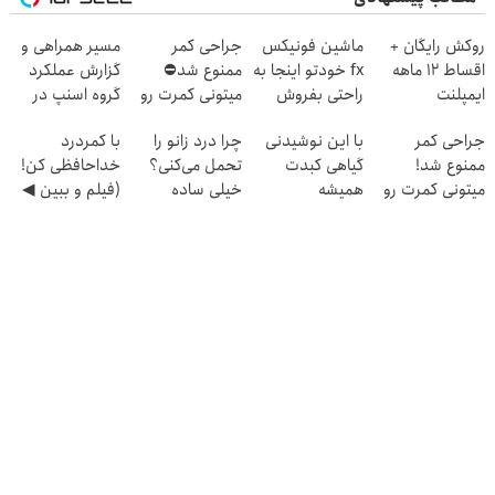
روکش رایگان +
ماشین فونیکس
جراحی کمر
مسیر همراهی و
اقساط ۱۲ ماهه
fx خودتو اینجا به
ممنوع شد⛔
گزارش عملکرد
ایمپلنت
راحتی بفروش
میتونی کمرت رو
گروه اسنپ در
در منزل درمان
۱۴۰۴
جراحی کمر
با این نوشیدنی
چرا درد زانو را
با کمردرد
کنی! 👈🏻
ممنوع شد!
گیاهی کبدت
تحمل می‌کنی؟
خداحافظی کن!
پرسش‌نامه
میتونی کمرت رو
همیشه
خیلی ساده
(فیلم و ببین ◀
در منزل درمان
پرقدرته55%تخفیف
درمنزل درمانش
پرسش‌نامه رو
کنی!
کن
پرکن)
((پرسش‌نامه))