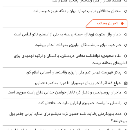
مقصد بعدی رامین رضاییان بالاخره معلوم شد
سخنان متناقض ترامپ درباره ایران و تنگه هرمز خبرساز شد
آخرین مطالب
ادعای وال‌استریت ژورنال: حمله روسیه به یکی از اعضای ناتو قطعی است
خبر خوب برای بازنشستگان: واریزی معوقات انجام می‌شود
مقام سعودی: توافقنامه دفاعی عربستان، پاکستان و ترکیه تهدیدی برای
کشورهای منطقه نیست
پیاتزا فهرست نهایی تیم ملی را برای رقابت‌های آسیایی اعلام کرد
حراج ۸۸ اثر فاخر از زمان تیموریان تا دوره معاصر +تصاویر
ماجرای پرسپولیس و دنیل گرا؛ تارتار خواهان جدایی دفاع راست سرخ‌ها است
زلنسکی با ریاست جمهوری اوکراین باید خداحافظی کند
عدد باورنکردنی رضایت‌نامه حسین‌نژاد؛ دینامو برای ستاره ایرانی چقدر پول
می‌خواهد؟