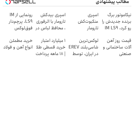
مطالب پیشنهادی
نیکاموتور برگ
اسپری
اسپری بیدکش
رونمایی از IM
برنده جدیدش را
عنکبوت‌‌کش
تارومار با اثرفوری
LS9، پرچم‌دار
رو کرد، IM LS9
تارومار
، محافظ لباس در
فوق‌لوکس
رسماً وارد بازار
ازبین‌برنده انواع
مقابل بید
EREV وارد بازار
قیمت روز آهن
لوکس‌ترین
۱ میلیارد اعتبار
خرید مطمئن
ایران شد
عنکبوت
ایران شد
آلات ساختمانی و
شاسی‌بلند EREV
خرید قسطی طلا
انواع آهن و فولاد
صنعتی
در ایران، توسط
| ۱۸ ماهه پرداخت
نیکا موتور
کن
رونمایی شد!