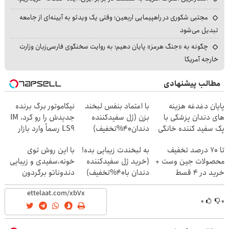
مجتبی شکوری در راهپیمایی اربعین؛ وقتی یک ویدئو به آیینه‌ای از جامعه
تبدیل می‌شود
چگونه به «جنگ هرمز» پایان دهیم؛ به روایت سخنگوی فارسی‌زبان وزارت
خارجه آمریکا
مطالب پیشنهادی
پایان دغدغه هزینه
با اعتماد بنفس لبخند
نیکاموتور برگ برنده
های دندان پزشکی با
بزن (ژل سفیدکننده
جدیدش را رو کرد، IM
پک سفید کننده خانگی
دندان40%تخفیف)
LS9 رسماً وارد بازار
ایران شد
تا 70 درصد تخفیف
به لبخندت زیبایی بده!
با این روش توی
محصولات جین وست +
(خرید ژل سفیدکننده
خونه،سفیدی و زیبایی
خرید در 4 قسط
دندان با40%تخفیف)
دندوناتو برگردون
(40%off)
۰
۰