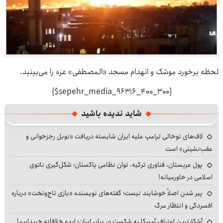
لحظه برخورد موشک و انهدام مسجد «المصطفی» غزه را می‌بینید.
{$sepehr_media_96316_400_300}
شاید ندیده باشید
لاف‌های توخالی ترامپ علیه ایران شایسته دریافت «نوبل رجزخوانی و
عقب‌نشینی» است
پول عربستان، فناوری ترکیه، توان نظامی پاکستان؛ شکل‌گیری ناتوی
اسلامی در خاورمیانه!
پیر شدن اصلاً خوشایند نیست؛ گفته‌های نویسنده «بازی تاج‌وتخت» درباره
افسردگی و انتظار مرگ
آشکارترین اعتراف آمریکا به شکست در برابر ایران؛ ایده خلاقانه خریداریم!