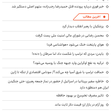
خبر فوری درباره پرونده قتل حمیدرضا رجب‌زاده: متهم اصلی دستگیر شد
آخرین مطالب
پزشکیان با رهبر انقلاب دیدار کرد
محسن رضایی در شورای عالی امنیت ملی پست گرفت
هوای پایتخت خنک می‌شود +هواشناسی فردا
بایدن؛ مردی که ترامپ را شکست داد اما سرطان را «نه»!
ترکیه به نفع اوکراین وارد جبهه جنگ با روسیه می‌شود؟
حماقت ترامپ با شرق آسیا چه می‌کند؟/ سونامی اقتصادی از تنگه تا ژاپن
خاطره سفیر بریتانیا در اسرائیل از حضور در نماز جمعه رهبری؛ حتی جنگیدن
ایران هم «منطق» دارد
تاثیر مصرف تخم‌مرغ بر بهبود حافظه
روز آرام در بازار ارز؛ قیمت دلار ثابت ماند