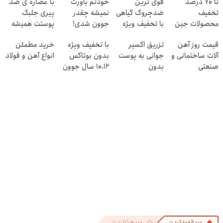
تا 70 درصد
قوی ترین
خودتم باورت
با عصاره ی ضد
تخفیف
ضدچروک گیاهی
نمیشه چقدر
پیری جلبک
محصولات جین
با تخفیف ویژه
جوون شدی!
پوستت همیشه
وست + خرید در
فقط تا امشب
خرید جوانساز
جوونه!
قیمت روز آهن
تزریق اکسیر
با تخفیف ویژه
خرید مطمئن
4 قسط
اسپیرولینا با
آلات ساختمانی و
جوانی به پوست
بدون بوتاکس
انواع آهن و فولاد
تخفیف ویژه
صنعتی
بدون
۱۰،۱۲ سال جوون
سوزن40%تخفیف
شو
پربازدیدترین
پربحث‌ترین