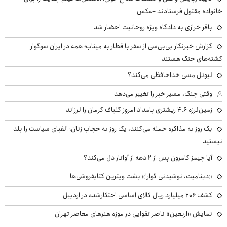
خانواده مقتول فرستادند +عکس
باقر خرازی به دادگاه ویژه روحانیت احضار شد
گزارش خبرنگار بی‌بی‌سی از سفر با قطار به میناب؛ همه در ایران سوگوار
کشته‌های جنگ هستند
لیونل مسی خداحافظی می‌کند؟
وقتی جنگ، مسیر خبر را تغییر می‌دهد
زمین‌لرزه ۴.۶ ریشتری بامداد امروز گلباف کرمان را لرزاند
یک روز به مذاکره حمله می‌کنند، یک روز به حجاب زنان؛ الفبای سیاست را بلد
نیستید
آیا جیمز کامرون پس از ۲ دهه از آواتار دل می‌کند؟
«دینامیت، نوشیدنی گوارا» پشت ویترین کتابفروشی‌ها
کشف ۲۰۶ میلیارد ریال کالای اساسی احتکارشده در اردبیل
نمایش «اربعین» ناصر تقوایی در موزه هنرهای معاصر تهران