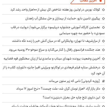
آخرین مطالب
کولاک بورس در اولین روز هفته؛ شاخص کل بیش از ۱۰۰هزار واحد رشد کرد
پیگیری تامین دارو، حمایت از بیماران و حل مشکل آب زاهدان
نخستین کارگاه آموزشی جشنواره «ریلیمو» برگزار می‌شود/ «روایت در قاب
عمودی» با حضور سه چهره سینمایی
از مزارشریف تا تهران؛ روایتگرانی که در میان آتش خبر را زنده نگه داشتند
هند جنگنده فرانسوی رافال را کنار می‌گذارد و سراغ سوخو-30 روسیه می‌رود
آخرین وضعیت پرونده شهدای میناب و ساعدی‌نیا از زبان سخنگوی قوه قضاییه
درخشش ستاره فیلم فرهادی در لوکارنو؛ ویرژینی افیرا جایزه «لئوپارد کلاب» را از
آن خود کرد
[روزبه کردونی] نامی که زیر ستون می‌ماند
دلار بازار آزاد ۲هزار تومان گران شد؛ علت چیست؟ +نرخ امروز ۱۷ مرداد
این داروی تلخ چاره حل بحران «بنزین» است؟
تأیید ربایش و قتل وحشتناک مداح جوان؛ آدمکش‌ها فیلم جنایت را برای