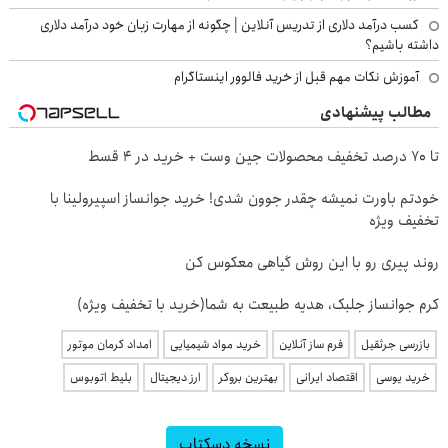
کسب درآمد دلاری از تدریس آنلاین | چگونه از مهارت زبان خود درآمد دلاری
داشته باشیم؟
آموزش نکات مهم قبل از خرید فالوور اینستاگرام
مطالب پیشنهادی
تا 70 درصد تخفیف محصولات جین وست + خرید در 4 قسط
خودتم باورت نمیشه چقدر جوون شدی! خرید جوانساز اسپیرولینا با
تخفیف ویژه
روند پیری رو با این روش گیاهی معکوس کن
کرم جوانساز جلبک، هدیه طبیعت به شما(خرید با تخفیف ویژه)
بازرسی جرثقیل
فرم ساز آنلاین
خرید مواد شیمیایی
امداد کرمان موتور
خرید یوسی
اقتصاد ایرانی
بهترین بروکر
ارز دیجیتال
بلیط اتوبوس
نسخه دسکتاپ