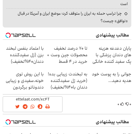
است
چرا ترامپ حمله به ایران را متوقف کرد؛ موضع ایران و آمریکا در قبال
«توافق» چیست؟
مطالب پیشنهادی
پایان دغدغه هزینه
تا 70 درصد تخفیف
با اعتماد بنفس لبخند
های دندان پزشکی با
محصولات جین وست +
بزن (ژل سفیدکننده
پک سفید کننده خانگی
خرید در 4 قسط
دندان40%تخفیف)
جوانی را به پوست خود
به لبخندت زیبایی بده!
با این روش توی
هدیه دهید...
(خرید ژل سفیدکننده
خونه،سفیدی و زیبایی
دندان با40%تخفیف)
دندوناتو برگردون
(40%off)
۰
۰
مطالب پیشنهادی