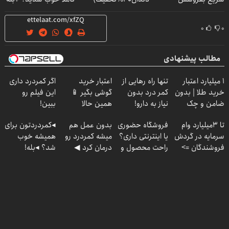
۰
۰
مطالب پیشنهادی
۱ میلیارد اعتبار
تنها راه رهایی از
اعتبار خرید
اگر کمردرد داری
خرید طلا | بدون
کمر درد بدون
گوشی بگیر 📱
این فیلم رو
ضامن و چک
نیاز به دارو!
همین حالا
ببین!
(پرسش‌نامه رو پر
درخواست اعتبار
◗پرسش‌نامه رو
تا 3میلیارد وام
فروشگاه حضوری
بدون عمل هم
◂کمردردتون برای
کن)
بده 🎯
پر کن◖
سرمایه در گردش
یا اینترنتی داری؟
میشه کمردرد رو
همیشه خوب
فروشندگان =>
راحت محصول و
درمان کرد ◀
شد؟ ◂بله!
فروشگاهت رو
خدماتت رو
پرسش‎‌نامه رو
(پرسش‌نامه رو پر
ثبت کن
بفروش
پرکن!
کن)