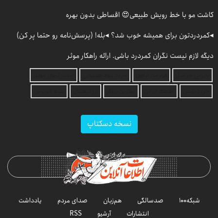
کاشت مو با خط رویش طبیعی😍 اقساطی بدون بهره
◂کمردردتون برای همیشه خوب شد؟ ◂بله! (پرسش‌نامه رو حتما پر کن)
دیگه لازم نیست نگران کمردرد باشی. ارائه راهکار موثر
بازرسی جرثقیل
فرم ساز آنلاین
خرید مواد شیمیایی
امداد کرمان موتور
خرید یوسی
اقتصاد ایرانی
بهترین بروکر
ارز دیجیتال
بلیط اتوبوس
نسخه دسکتاپ
شبکه۱۰۰
صدسالگی
هم‌زبان
صدای مردم
یادداشت
انتشارات
آرشیو
RSS