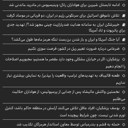
ادامه تابستان شیرین برای هواداران رئال؛ وینیسیوس در مادرید ماندنی شد
تلاش ناموفق اسرائیل برای سرنگونی رژیم در ایران، دو قربانی در موساد گرفت
خیبرشکن ایران به سامانه هدایت ضدپارازیت چینی مجهز شد؟/ تهدید جدی
برای پاتریوت و تاد آمریکا
آیا جنگ آمریکا و ایران و باز شدن بن‌بست تنگه هرمز ماه‌ها طول می‌کشد؟
ضرغامی درباره ضرورت تغییر ریل در کشور: فرصت سوزی نکنیم
پزشکیان: اگر در خیابان مشکلی وجود دارد مقصر ما هستیم؛ مجبوریم اصلاحات
را انجام دهیم
طعنه قالیباف به تهدیدهای ترامپ: واقعیت را بپذیر/ به نمایش بیشتری نیاز
نداریم
نخستین واکنش عالیشاه پس از جدایی از پرسپولیس: از هواداران حلالیت
می‌طلبم
یوسف پزشکیان: افراد عاقل تلاش می‌کنند آرامش در منطقه حاکم باشد؛ کنترل
تورم شدنی نیست، چون شرایط پیچیده است
حمله به قشم و بندرعباس توسط معاون استاندار هرمزگان تکذیب شد