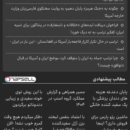
چگونه به «جنگ هرمز» پایان دهیم؛ به روایت سخنگوی فارسی‌زبان وزارت
خارجه آمریکا
فراخوان دریافت ایده‌های «خلاقانه و نامتعارف» در پنتاگون برای تنبیه
ایران؛ کفگیر ترامپ به ته دیگ خورد!
ترامپ در حال تکرار کارزار فاجعه‌بار آمریکا در افغانستان - این بار در ایران -
است
چرا ترامپ حمله به ایران را متوقف کرد؛ موضع ایران و آمریکا در قبال
«توافق» چیست؟
مطالب پیشنهادی
پایان دغدغه هزینه
مسیر همراهی و گزارش
با این روش توی
های دندان پزشکی با
عملکرد گروه اسنپ در
خونه،سفیدی و زیبایی
پک سفید کننده خانگی
۱۴۰۴
دندوناتو برگردون
(40%off)
ماشین پژو پارس برای
با اعتماد بنفس لبخند
+فکر میکردم هیچ وقت
فروش داری؟ اینجا
بزن (ژل سفیدکننده
کمرم خوب نشه! -الان
سریع بفروشش
دندان40%تخفیف)
کاملا خوب شدید؟ +بله