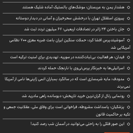
هشدار یمن به عربستان: موشک‌های بالستیک آماده شلیک هستند
پیروزی استقلال تهران با درخشش سحرخیزان و آسانی در دیدار دوستانه
جان باختن ۲۴ زائر در تصادفات اربعینی؛ ۶۷ میلیون تردد ثبت شد
آسوشیتدپرس افشا کرد: حملات سنگین ایران باعث ضربه مغزی ۷۰۰ نظامی
آمریکایی شد
فیدان: هر فعالیت بی‌ثبات‌کننده در سوریه، تهدیدی برای امنیت ترکیه است
اسرائیلی‌ها به خبرنگار پرس‌تی‌وی با نارنجک حمله کردند
مدودف: مایه شرمساری است که در سالگرد بمباران اتمی ژاپنی‌ها نامی از آمریکا
نمی‌برند
رونمایی رئال از گران‌ترین خرید تاریخش؛ دیومانده راهی مادرید شد
پزشکیان: پاسداشت مشروطه، فراخوانی است برای وفاق ملی، عقلانیت جمعی و
تکیه بر حاکمیت قانون
این صور فلکی را به راحتی می‌توانید در آسمان شب رصد کنید!