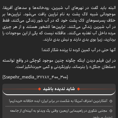
البته باید گفت در نهرهای آب شیرین، رودخانه‌ها و سدهای آفریقا،
موجوداتی شبیه لاک پشت به نام تراپین یافت می‌شود. تراپین‌ها بر
خلاف پسرعموهای لاک پشت خود که در آب شور زندگی می‌کنند، فقط
در آب شیرین زندگی می‌کنند. تراپین‌ها لاشخور هستند و از هر چیزی
مرده داخل آب تغذیه می‌کنند. عاقلانه نیست که یکی از این موجودات را
بردارید، زیرا بوی بدی دارند و نیش بدی دارند.
آنها حتی در آب کمین کرده تا پرنده شکار کنند!
در این فیلم دیدن اینکه چگونه چنین موجود کوچکی در واقع توانسته
«سلطان جنگل» را بترساند، باورنکردنی و کمی حیرت‌انگیز است.
{$sepehr_media_127787_400_300}
شاید ندیده باشید
آشکارترین اعتراف آمریکا به شکست در برابر ایران؛ ایده خلاقانه خریداریم!
مجتبی شکوری در راهپیمایی اربعین؛ وقتی یک ویدئو به آیینه‌ای از جامعه
تبدیل می‌شود