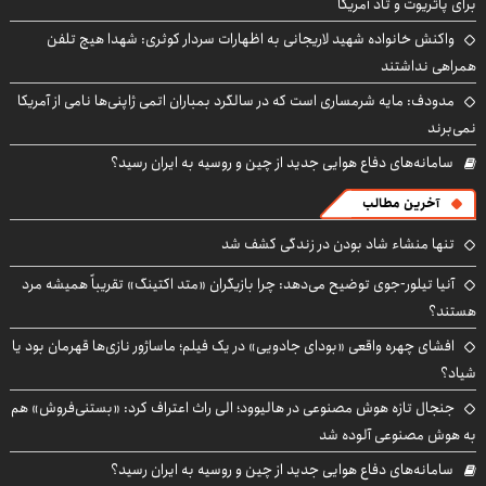
برای پاتریوت و تاد آمریکا
واکنش خانواده شهید لاریجانی به اظهارات سردار کوثری: شهدا هیچ تلفن
همراهی نداشتند
مدودف: مایه شرمساری است که در سالگرد بمباران اتمی ژاپنی‌ها نامی از آمریکا
نمی‌برند
سامانه‌های دفاع هوایی جدید از چین و روسیه به ایران رسید؟
آخرین مطالب
تنها منشاء شاد بودن در زندگی کشف شد
آنیا تیلور-جوی توضیح می‌دهد: چرا بازیگران «متد اکتینگ» تقریباً همیشه مرد
هستند؟
افشای چهره واقعی «بودای جادویی» در یک فیلم؛ ماساژور نازی‌ها قهرمان بود یا
شیاد؟
جنجال تازه هوش مصنوعی در هالیوود؛ الی راث اعتراف کرد: «بستنی‌فروش» هم
به هوش مصنوعی آلوده شد
سامانه‌های دفاع هوایی جدید از چین و روسیه به ایران رسید؟