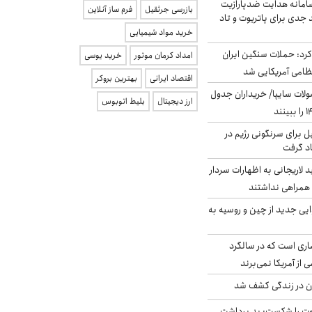
امانه هدایت ضدپارازیت
بازرسی جرثقیل
فرم ساز آنلاین
جدی برای پاتریوت و تاد
خرید مواد شیمیایی
رد: حملات سنگین ایران
امداد کرمان موتور
خرید یوسی
اقتصاد ایرانی
بهترین بروکر
لات سایپا/ خریداران جدول
ارز دیجیتال
بلیط اتوبوس
ل برای سرنگونی رژیم در
اد گرفت
لاریجانی به اظهارات سردار
همراهی نداشتند
ایی جدید از چین و روسیه به
ری است که در سالگرد
ی از آمریکا نمی‌برند
دن در زندگی کشف شد
ت را شکست: بد برداشت