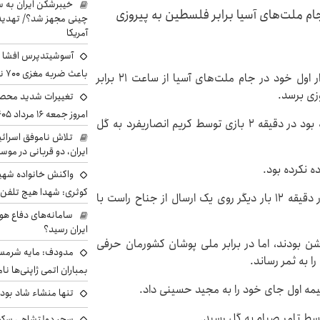
خیبرشکن ایران به س
جام ملت‌های آسیا برابر فلسطین به پیروزی
چینی مجهز شد؟/ تهدید 
آمریکا
آسوشیتدپرس افشا ک
باعث ضربه مغزی ۷۰۰ نظامی آمریکایی شد
به گزارش «اطلاعات آنلاین»، تیم ملی کشورمان در دیدار اول خود در جام ملت‌های آسیا از ساعت ۲۱ برابر
تغییرات شدید محصو
امروز جمعه ۱۶ مرداد ۱۴۰۵ را ببینند
تیم ملی که با ترکیبی تهاجمی برابر فلسطین قرار گرفته بود در دقیقه ۲ بازی توسط کریم انصاریفرد به گل
تلاش ناموفق اسرائی
ایران، دو قربانی در موس
ه نکرده بود.
واکنش خانواده شهید 
کوثری: شهدا هیچ تلفن 
در ادامه ملی پوشان کشورمان هجومی ظاهر شدند و در دقیقه ۱۲ بار دیگر روی یک ارسال از جناح راست با
سامانه‌های دفاع هو
ایران رسید؟
شن بودند، اما در برابر ملی پوشان کشورمان حرفی
مدودف: مایه شرمسا
بمباران اتمی ژاپنی‌ها نام
مه اول جای خود را به مجید حسینی داد.
تنها منشاء شاد بو
سط تامر صیام به گل رسید.
سحر دولتشاهی سکو