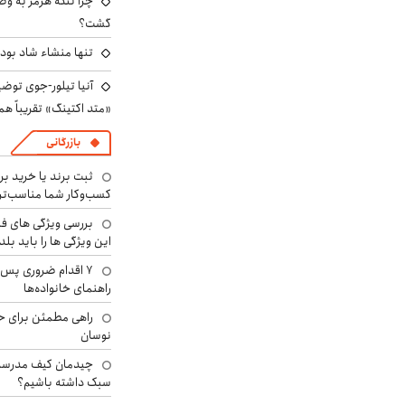
چرا تنگه هرمز به و
گشت؟
تنها منشاء شاد بو
آنیا تیلور-جوی توضی
«متد اکتینگ» تقریباً 
بازرگانی
ثبت برند یا خرید برن
کسب‌وکار شما مناسب‌ت
بررسی ویژگی های فن
این ویژگی ها را باید بلد
۷ اقدام ضروری پس 
راهنمای خانواده‌ها
راهی مطمئن برای ح
نوسان
چیدمان کیف مدرسه؛
سبک داشته باشیم؟