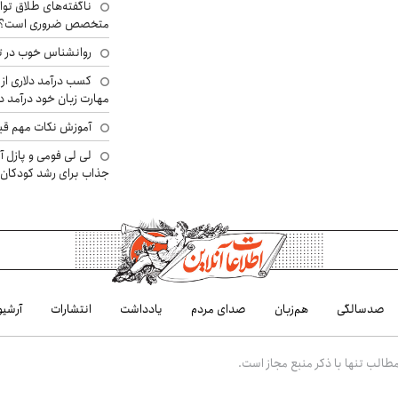
ناگفته‌های طلاق توا
متخصص ضروری است؟
روانشناس خوب در ت
کسب درآمد دلاری از 
مهارت زبان خود درآمد د
آموزش نکات مهم قبل 
لی لی فومی و پازل آ
جذاب برای رشد کودکان
صدسالگی
هم‌زبان
صدای مردم
یادداشت
انتشارات
آرشیو
الب تنها با ذکر منبع مجاز است.