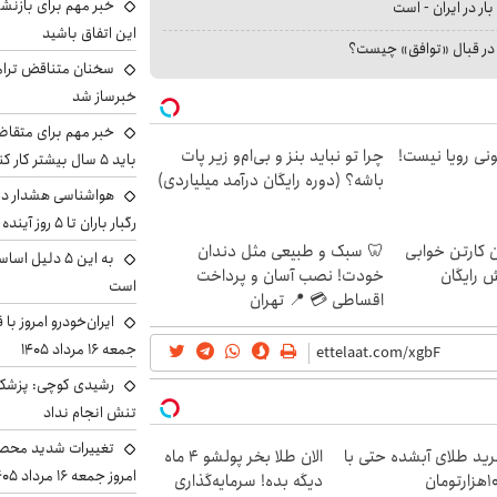
خبر مهم برای بازنش
بار در ایران - است
این اتفاق باشید
ا در قبال «توافق» چیست؟
سخنان متناقض ترامپ 
خبرساز شد
خبر مهم برای متقاض
هی 800 میلیونی رویا نیست!
چرا تو نباید بنز و بی‌ام‌و زیر پات
باید ۵ سال بیشتر کار کنند
باشه؟ (دوره رایگان درآمد میلیاردی)
هواشناسی هشدار داد
رگبار باران تا ۵ روز آینده
ن کارتن خوابی
🦷 سبک و طبیعی مثل دندان
به این ۵ دلیل
ش رایگان
خودت! نصب آسان و پرداخت
است
اقساطی 💳 📍 تهران
ایران‌خودرو امروز با
جمعه ۱۶ مرداد ۱۴۰۵
رشیدی کوچی: پزشکیا
تنش انجام نداد
تغییرات شدید محصو
ید طلای آبشده حتی با
الان طلا بخر پولشو 4 ماه
امروز جمعه ۱۶ مرداد ۱۴۰۵ را ببینند
رتومان
دیگه بده! سرمایه‌گذاری