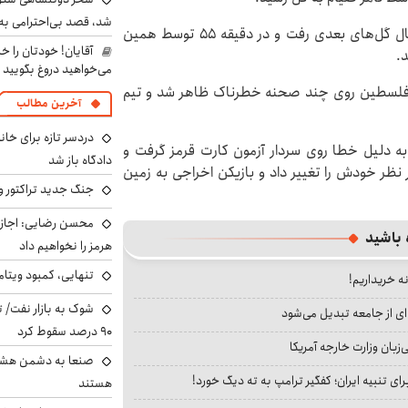
شد، قصد بی‌احترامی به 
در نیمه دوم ایران با آوردن سردار آزمون به زمین به دنبال گل‌های بعدی رفت و در دقیقه ۵۵ توسط همین
آقایان! خودتان را 
.
می‌خواهید دروغ بگویید
نی فلسطین روی چند صحنه خطرناک ظاهر شد و تیم
آخرین مطالب
دردسر تازه برای خانو
 دلیل خطا روی سردار آزمون کارت قرمز گرفت و
دادگاه باز شد
ر نظر خودش را تغییر داد و بازیکن اخراجی به زمین
جنگ جدید تراکتور و
محسن رضایی: اجازه 
 باشید
هرمز را نخواهیم داد
تنهایی، کمبود ویتام
نه خریداریم!
شوک به بازار نفت/ ت
ای از جامعه تبدیل می‌شود
۹۰ درصد سقوط کرد
بان وزارت خارجه آمریکا
صنعا به دشمن هشدار
ای تنبیه ایران؛ کفگیر ترامپ به ته دیگ خورد!
هستند