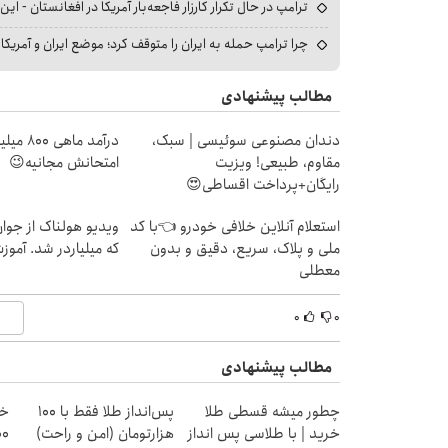
ترامپ در حال تکرار کارزار فاجعه‌بار آمریکا در افغانستان - این 
چرا ترامپ حمله به ایران را متوقف کرد؛ موضع ایران و آمریک
مطالب پیشنهادی
دندان مصنوعی سوئیسی | سبک،
درآمد ما
مقاوم، طبیعی! ویزیت
امتحانش مجانیه😉
رایگان+پرداخت اقساطی😍
استعلام آنلاین خلافی خودرو 👈با کد
ویدیو هولناک از جوا
ملی و پلاک، سریع، دقیق و بدون
که میلیاردر شد. آموز
معطلی
۰
۰
مطالب پیشنهادی
چطور میشه قسطی طلا
پس‌انداز طلا فقط با ۱۰۰
خر
خرید | با طلاسی پس انداز
هزارتومان (امن و راحت)
۱۰۰هزا