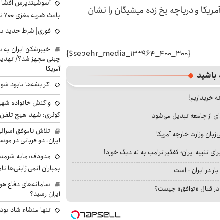
آسوشیتدپرس افشا ک
ریکا و دریاچه یخ زده میشیگان را نشان
باعث ضربه مغزی ۷۰۰ نظامی آمریکایی شد
فوری| شرط جدید برا
خیبرشکن ایران به س
{$sepehr_media_133964_400_300}
چینی مجهز شد؟/ تهدید 
آمریکا
 باشید
اگر پشه‌ها نابود شو
نه خریداریم!
واکنش خانواده شهید 
کوثری: شهدا هیچ تلفن 
ای از جامعه تبدیل می‌شود
تلاش ناموفق اسرائی
بان وزارت خارجه آمریکا
ایران، دو قربانی در موس
ای تنبیه ایران؛ کفگیر ترامپ به ته دیگ خورد!
مدودف: مایه شرمسا
بمباران اتمی ژاپنی‌ها نام
بار در ایران - است
سامانه‌های دفاع هو
ا در قبال «توافق» چیست؟
ایران رسید؟
تنها منشاء شاد بو