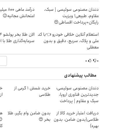
دندان مصنوعی سوئیسی | سبک،
درآمد ما
مقاوم، طبیعی! ویزیت
امتحانش مجانیه😉
رایگان+پرداخت اقساطی😍
استعلام آنلاین خلافی خودرو 👈با کد
ملی و پلاک، سریع، دقیق و بدون
سرمایه‌گذاری طلا با 
معطلی
۰
۰
مطالب پیشنهادی
دندان مصنوعی سوئیسی:
خرید شمش 1 گرمی از
خر
جدیدترین فناوری اروپا،
طلاسی
از ۰.۵ گرم تا ۰
سبک و مقاوم | پرداخت
قسطی
دریافت اعتبار خرید کالا از
بدون ضامن وام بگیر، طلا
هر
طلاسی(بدون ضامن، بدون
بخر 😍
😊
بهره)
کل