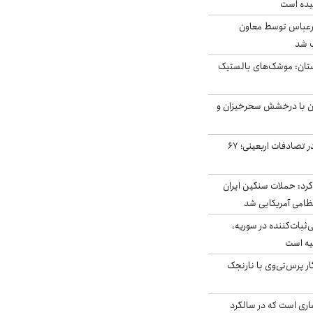
یده است
رعباس توسط معاون
ب شد
تان: موشک‌های بالستیک
ان با درخشش سحرخیزان و
جان باختن ۲۴ زائر در تصادفات اربعینی؛ ۶۷
رد: حملات سنگین ایران
‌ثبات‌کننده در سوریه،
یه است
ار پرس‌تی‌وی با نارنجک
ری است که در سالگرد