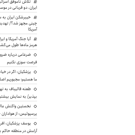
تلاش ناموفق اسرائی
ایران، دو قربانی در موس
خیبرشکن ایران به س
چینی مجهز شد؟/ تهدید 
آمریکا
آیا جنگ آمریکا و ای
هرمز ماه‌ها طول می‌کش
ضرغامی درباره ضرور
فرصت سوزی نکنیم
پزشکیان: اگر در خی
ما هستیم؛ مجبوریم اصلا
طعنه قالیباف به ته
بپذیر/ به نمایش بیشتری
نخستین واکنش عالی
پرسپولیس: از هواداران 
یوسف پزشکیان: افرا
آرامش در منطقه حاکم ب