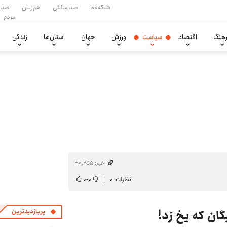
شبکه۱۰۰
صدسالگی
هم‌زبان
صدا
مردم
هنگ
اقتصاد
سیاست
ورزش
جهان
استان‌ها
زندگی
خبر: ۳۰٬۲۵۵
نظرات: ۰
۰
-
۰
ان که یخ زد!
پربازدیدترین