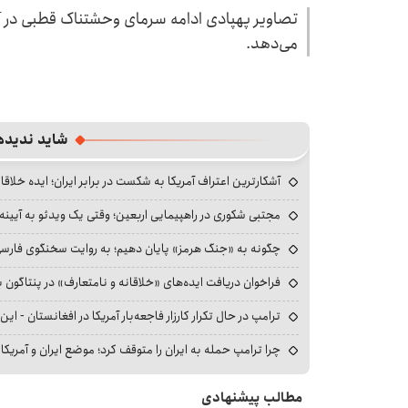
تصاویر پهپادی ادامه سرمای وحشتناک قطبی در آم
می‌دهد.
شاید ندیده
آشکارترین اعتراف آمریکا به شکست در برابر ایران؛ ایده خلاقا
مجتبی شکوری در راهپیمایی اربعین؛ وقتی یک ویدئو به آیینه‌
چگونه به «جنگ هرمز» پایان دهیم؛ به روایت سخنگوی فارسی‌ز
فراخوان دریافت ایده‌های «خلاقانه و نامتعارف» در پنتاگون بر
ترامپ در حال تکرار کارزار فاجعه‌بار آمریکا در افغانستان - این 
چرا ترامپ حمله به ایران را متوقف کرد؛ موضع ایران و آمریک
مطالب پیشنهادی