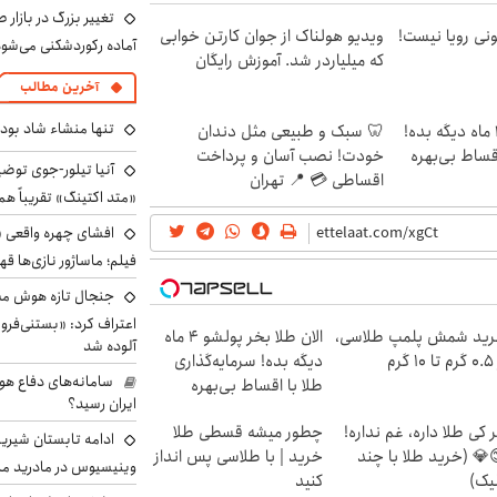
تغییر بزرگ در بازار 
هی 800 میلیونی رویا نیست!
ویدیو هولناک از جوان کارتن خوابی
آماده رکوردشکنی می‌شو
که میلیاردر شد. آموزش رایگان
آخرین مطالب
تنها منشاء شاد بو
الان طلا بخر پولشو 4 ماه دیگه بده!
🦷 سبک و طبیعی مثل دندان
اقساط بی‌بهره
خودت! نصب آسان و پرداخت
آنیا تیلور-جوی توضی
اقساطی 💳 📍 تهران
«متد اکتینگ» تقریباً 
افشای چهره واقعی «
فیلم؛ ماساژور نازی‌ها قه
جنجال تازه هوش مصن
اعتراف کرد: «بستنی‌ف
ید شمش پلمپ طلاسی،
الان طلا بخر پولشو 4 ماه
آلوده شد
۱ گرم
دیگه بده! سرمایه‌گذاری
سامانه‌های دفاع هو
طلا با اقساط بی‌بهره
ایران رسید؟
 کی طلا داره، غم نداره!
چطور میشه قسطی طلا
ادامه تابستان شیرین
💎 (خرید طلا با چند
خرید | با طلاسی پس انداز
وینیسیوس در مادرید م
یک)
کنید