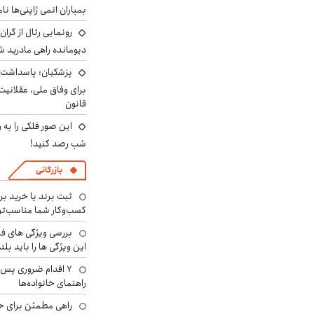
بمباران اتمی ژاپنی‌ها نام
رونمایی رئال از گرا
دیومانده راهی مادرید ش
پزشکیان: پاسداشت 
برای وفاق ملی، عقلانیت
قانون
این صور فلکی را به ر
شب رصد کنید!
بازرگانی
ثبت برند یا خرید برن
کسب‌وکار شما مناسب‌ت
بررسی ویژگی های فن
این ویژگی ها را باید بلد
۷ اقدام ضروری پس 
راهنمای خانواده‌ها
راهی مطمئن برای ح