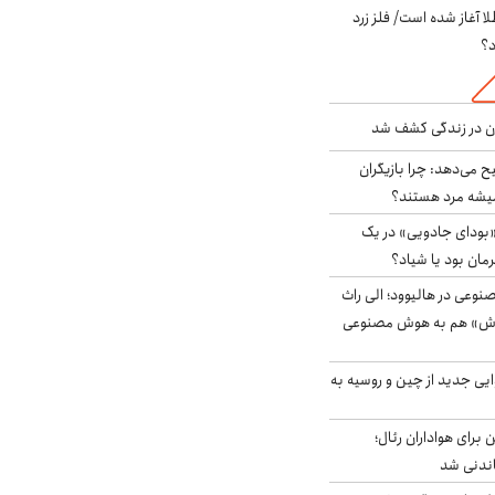
طلا آغاز شده است/ فلز زرد
د؟
دن در زندگی کشف شد
ح می‌دهد: چرا بازیگران
همیشه مرد هستند؟
بودای جادویی» در یک
رمان بود یا شیاد؟
وعی در هالیوود؛ الی راث
روش» هم به هوش مصنوعی
ایی جدید از چین و روسیه به
 برای هواداران رئال؛
اندنی شد