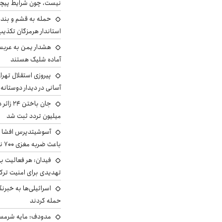
نیست، چون شرایط پیچ
حمله به قشم و بند
استاندار هرمزگان تکذی
هشدار یمن به عربس
آماده شلیک هستند
پیروزی استقلال تهر
آسانی در دیدار دوستانه
میلیون تردد ثبت شد
آسوشیتدپرس افشا ک
باعث ضربه مغزی ۷۰۰ نظامی آمریکایی شد
فیدان: هر فعالیت بی
تهدیدی برای امنیت ترک
اسرائیلی‌ها به خبرنگ
حمله کردند
مدودف: مایه شرمسا