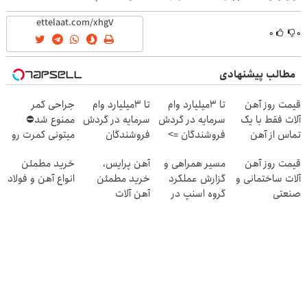
رایگان
۰
۰
مطالب پیشنهادی
قیمت روز آهن
تا 3میلیارد وام
تا 3میلیارد وام
جراحی کمر
آلات فقط با یک
سرمایه در گردش
سرمایه در گردش
ممنوع شد⛔
تماس از آهن
فروشندگان =>
فروشندگان
میتونی کمرت رو
پرایس
فروشگاهت رو
در منزل درمان
قیمت روز آهن
مسیر همراهی و
آهن پرایس،
خرید مطمئن
ثبت کن
کنی! 👈🏻
آلات ساختمانی و
گزارش عملکرد
خرید مطمئن
انواع آهن و فولاد
پرسش‌نامه
صنعتی
گروه اسنپ در
آهن آلات
۱۴۰۴