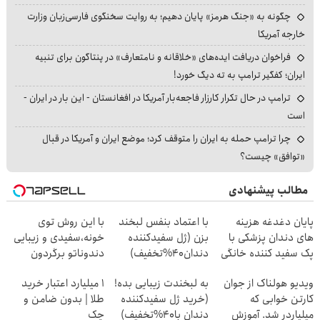
چگونه به «جنگ هرمز» پایان دهیم؛ به روایت سخنگوی فارسی‌زبان وزارت
خارجه آمریکا
فراخوان دریافت ایده‌های «خلاقانه و نامتعارف» در پنتاگون برای تنبیه
ایران؛ کفگیر ترامپ به ته دیگ خورد!
ترامپ در حال تکرار کارزار فاجعه‌بار آمریکا در افغانستان - این بار در ایران -
است
چرا ترامپ حمله به ایران را متوقف کرد؛ موضع ایران و آمریکا در قبال
«توافق» چیست؟
مطالب پیشنهادی
پایان دغدغه هزینه
با اعتماد بنفس لبخند
با این روش توی
های دندان پزشکی با
بزن (ژل سفیدکننده
خونه،سفیدی و زیبایی
پک سفید کننده خانگی
دندان40%تخفیف)
دندوناتو برگردون
(40%off)
ویدیو هولناک از جوان
به لبخندت زیبایی بده!
۱ میلیارد اعتبار خرید
کارتن خوابی که
(خرید ژل سفیدکننده
طلا | بدون ضامن و
میلیاردر شد. آموزش
دندان با40%تخفیف)
چک