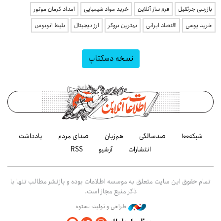
بازرسی جرثقیل
فرم ساز آنلاین
خرید مواد شیمیایی
امداد کرمان موتور
خرید یوسی
اقتصاد ایرانی
بهترین بروکر
ارز دیجیتال
بلیط اتوبوس
نسخه دسکتاپ
شبکه۱۰۰
صدسالگی
هم‌زبان
صدای مردم
یادداشت
انتشارات
آرشیو
RSS
تمام حقوق این سایت متعلق به موسسه اطلاعات بوده و بازنشر مطالب تنها با
ذکر منبع مجاز است.
طراحی و تولید: نستوه