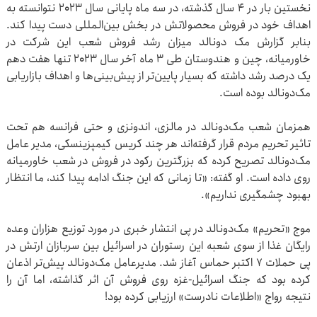
نخستین بار در ۴ سال گذشته، در سه ماه پایانی سال ۲۰۲۳ نتوانسته به
اهداف خود در فروش محصولاتش در بخش بین‌المللی دست پیدا کند.
بنابر گزارش مک دونالد میزان رشد فروش شعب این شرکت در
خاورمیانه، چین و هندوستان طی ۳ ماه آخر سال ۲۰۲۳ تنها هفت دهم
یک درصد رشد داشته که بسیار پایین‌تر از پیش‌بینی‌ها و اهداف بازاریابی
مک‌دونالد بوده است.
همزمان شعب مک‌دونالد در مالزی، اندونزی و حتی فرانسه هم تحت
تاثیر تحریم مردم قرار گرفته‌اند هر چند کریس کیمپزینسکی، مدیر عامل
مک‌دونالد تصریح کرده که بزرگترین رکود در فروش در شعب خاورمیانه
روی داده است. او گفته: «تا زمانی که این جنگ ادامه پیدا کند، ما انتظار
بهبود چشمگیری نداریم».
موج «تحریم» مک‌دونالد در پی انتشار خبری در مورد توزیع هزاران وعده
رایگان غذا از سوی شعبه این رستوران در اسرائیل بین سربازان ارتش در
پی حملات ۷ اکتبر حماس آغاز شد. مدیرعامل مک‌دونالد پیش‌تر اذعان
کرده بود که جنگ اسرائیل-غزه روی فروش آن اثر گذاشته، اما آن را
نتیجه رواج «اطلاعات نادرست» ارزیابی کرده بود!