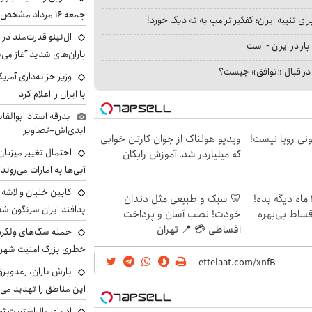
جمعه ۱۶ مرداد مشخص شد
ای تنبیه ایران؛ کفگیر ترامپ به ته دیگ خورد!
ال‌نینو قدرت‌مند در 
بار در ایران - است
باران‌های شدید آغاز می
ا در قبال «توافق» چیست؟
وزیر خزانه‌داری آمری
با ایران را اعلام کرد
بدرقه استاد ابوالقا
ابدی‌اش+تصاویر
هی 800 میلیونی رویا نیست!
ویدیو هولناک از جوان کارتن خوابی
احتمال تغییر میزبان
که میلیاردر شد. آموزش رایگان
آبی‌ها به امارات می‌روند
الان طلا بخر پولشو 4 ماه دیگه بده!
🦷 سبک و طبیعی مثل دندان
پدافند ایران سرنگون شد
اقساط بی‌بهره
خودت! نصب آسان و پرداخت
اقساطی 💳 📍 تهران
خطری بزرگ امنیت شهرون
بارش باران، رعدوبر
این مناطق را تهدید می‌
ادعای وال‌استریت ژو