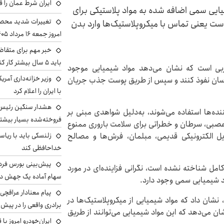
ایران شرط عمان را ق
ایی سمی اضافه شده به مواد پلاستیکی برای
تغییرات شدید محصو
 پوست یعنی تماس با میکروپلاستیک‌ها وارد بدن
امروز جمعه ۱۶ مرداد ۱۴۰۵ را ببینند
خبر مهم برای متقاض
باید ۵ سال بیشتر کار کنند
جربی است که نشان می‌دهد مواد شیمیایی موجود
وزیر خزانه‌داری آمری
ق انسان نفوذ کنند و سپس از طریق پوست جذب جریان
با ایران را اعلام کرد
هشدار سنگین رئیس ا
نده‌ها استفاده می‌شوند، به‌دلیل شواهدی مبنی بر
فروخته‌شده بسیار بیشتر
عصبی، سرطان و خطراتی برای سلامت باروری ممنوع
ایل الکترونیکی قدیمی، مبلمان، فرش‌ها و مصالح
زلنسکی باید با ریا
خداحافظی کند
امل شناخته نشده است، نگرانی فزاینده‌ای در مورد
سهام آماده یک جهش د
اد شیمیایی سمی وجود دارد.
پیام معنادار عراقچی:
نشان داد که مواد شیمیایی از میکروپلاستیک‌ها در
برادری واقعی را در پیش 
ن می‌دهد که این مواد شیمیایی می‌توانند از طریق
ایران‌خودرو امروز با