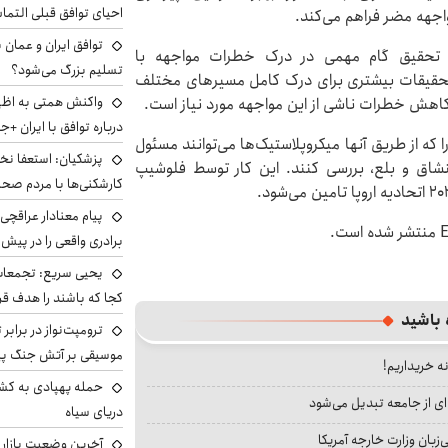
احیای توافق قبلی التما
اجهه مضر فراهم می‌کند.
توافق ایران و عمان ب
این تحقیق گام مهمی در درک خطرات مواجهه با
تسلیم بزرگ می‌شود؟
ج، تحقیقات بیشتری برای درک کامل مسیرهای مختلف
واکنش همتی به اظهار
کاهش خطرات ناشی از این مواجهه مورد نیاز است.
درباره توافق با ایران +ج
که از طریق آنها میکروپلاستیک‌ها می‌توانند مسئول
پزشکیان: استعفا نخوا
نشاق و بلع، بررسی کنند. این کار توسط فلوشیپ
کارشکنی‌ها با مردم صح
پیام معنادار عراقچی:
برادری واقعی را در پیش 
یحیی سریع: تجمعات 
کجا که باشند را هدف قر
 باشید
ترومپت‌نواز در برابر 
موسیقی بر آتش جنگ پیر
نه خریداریم!
حمله پهپادی به کشت
ای از جامعه تبدیل می‌شود
دریای سیاه
بان وزارت خارجه آمریکا
آخرین وضعیت بازار ار