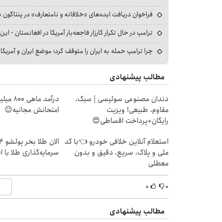
فراخوان دریافت ایده‌های «خلاقانه و نامتعارف» در پنتاگون بر
ترامپ در حال تکرار کارزار فاجعه‌بار آمریکا در افغانستان - این 
چرا ترامپ حمله به ایران را متوقف کرد؛ موضع ایران و آمریک
مطالب پیشنهادی
دندان مصنوعی سوئیسی | سبک،
درآمد ما
مقاوم، طبیعی! ویزیت
امتحانش مجانیه😉
رایگان+پرداخت اقساطی😍
استعلام آنلاین خلافی خودرو 👈با کد
ملی و پلاک، سریع، دقیق و بدون
سرمایه‌گذاری طلا با 
معطلی
۰
۰
مطالب پیشنهادی