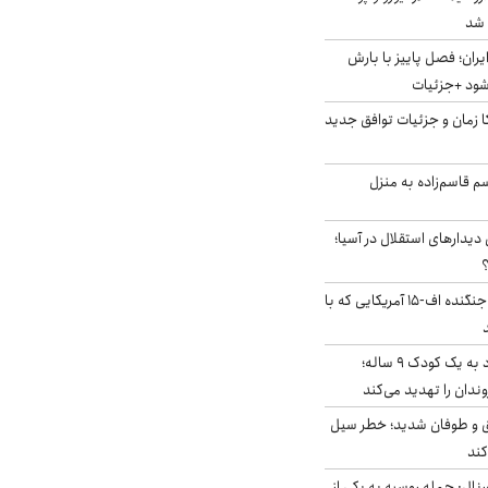
ایران؛ فصل پاییز با بارش
‌شود +جزئیات
کا زمان و جزئیات توافق جدید
سم قاسم‌زاده به منزل
 دیدارهای استقلال در آسیا؛
؟
کابین خلبان و لاشه جنگنده اف-۱۵ آمریکایی که با
حمله سگ‌های ولگرد به یک کودک ۹ ساله؛
دان را تهدید می‌کند
ق و طوفان شدید؛ خطر سیل
کند
رنال: حمله روسیه به یکی از