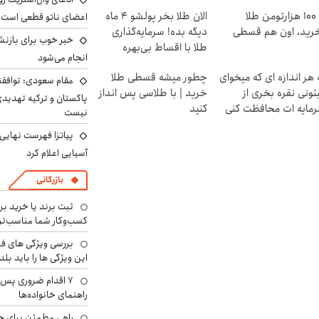
با ۱۰۰ هزارتومن طلا
الان طلا بخر پولشو 4 ماه
اعضای ناتو قطعی است
رید، اون هم قسطی
دیگه بده! سرمایه‌گذاری
خبر خوب برای بازنش
طلا با اقساط بی‌بهره
انجام می‌شود
 هر اندازه ای که میخوای
چطور میشه قسطی طلا
مقام سعودی: توافقن
تونی نقره بخری از
خرید | با طلاسی پس انداز
پاکستان و ترکیه تهدید
مایه ات محافظت کنی
کنید
نیست
پیاتزا فهرست نهایی 
آسیایی اعلام کرد
بازرگانی
ثبت برند یا خرید برن
کسب‌وکار شما مناسب‌ت
بررسی ویژگی های فن
این ویژگی ها را باید بلد
۷ اقدام ضروری پس 
راهنمای خانواده‌ها
راهی مطمئن برای ح