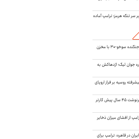
ر سر تنگه هرمز؛ ترامپ آماده
بُرد ۳۰۰۰ کیلومتری جنگنده سوخو-۳۰ با مخزن
ره جوان لیگ؛ اژدهاکش به
گنده پیشرفته روسیه بر فراز اروپای
ایران، ترامپ را به سرنوشت ۴۵ سال پیش کارتر
مپ از افشای میزان ذخایر
ران در قاهره: ترامپ برای