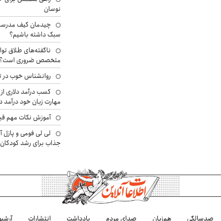
نوسان
چیدمان کیف مدرسه؛
سبک داشته باشیم؟
ناگفته‌های طلاق توا
متخصص ضروری است؟
روانشناس خوب در ت
کسب درآمد دلاری از 
مهارت زبان خود درآمد د
آموزش نکات مهم قبل 
لی لی فومی و پازل آ
جذاب برای رشد کودکان
صدسالگی
هم‌زبان
صدای مردم
یادداشت
انتشارات
آرشیو