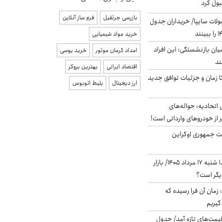
بول کرد
بازرسی جرثقیل
فرم ساز آنلاین
لات سایپا/ خریداران جدول
خرید مواد شیمیایی
یان بازنشستگی: این افراد
امداد کرمان موتور
خرید یوسی
اقتصاد ایرانی
بهترین بروکر
کا زمان و جزئیات توافق جدید
ارز دیجیتال
بلیط اتوبوس
تحادیه: حواله‌های
 از خودروهای وارداتی است!
ست جمهوری اوکراین
پیش‌بینی بورس فردا شنبه ۱۷ مرداد ۱۴۰۵/ بازار
یگر است؟
 زمان آن فرا رسیده که
گیریم
 قیمت‌های تازه آمد/ جدول