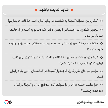
شاید ندیده باشید
آشکارترین اعتراف آمریکا به شکست در برابر ایران؛ ایده خلاقانه خریداریم!
مجتبی شکوری در راهپیمایی اربعین؛ وقتی یک ویدئو به آیینه‌ای از جامعه
تبدیل می‌شود
چگونه به «جنگ هرمز» پایان دهیم؛ به روایت سخنگوی فارسی‌زبان وزارت
خارجه آمریکا
فراخوان دریافت ایده‌های «خلاقانه و نامتعارف» در پنتاگون برای تنبیه
ایران؛ کفگیر ترامپ به ته دیگ خورد!
ترامپ در حال تکرار کارزار فاجعه‌بار آمریکا در افغانستان - این بار در ایران -
است
چرا ترامپ حمله به ایران را متوقف کرد؛ موضع ایران و آمریکا در قبال
«توافق» چیست؟
مطالب پیشنهادی