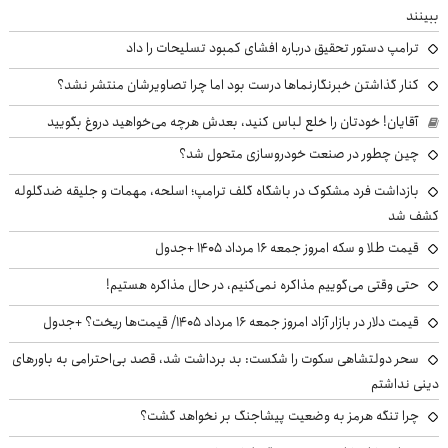
ببینند
ترامپ دستور تحقیق درباره افشای کمبود تسلیحات را داد
کنار گذاشتن خبرنگارنماها درست بود اما چرا تصاویرشان منتشر نشد؟
آقایان! خودتان را خلع لباس کنید، بعدش هرچه می‌خواهید دروغ بگویید
چین چطور در صنعت خودروسازی متحول شد؟
بازداشت فرد مشکوک در باشگاه گلف ترامپ؛ اسلحه، مهمات و جلیقه ضدگلوله
کشف شد
قیمت طلا و سکه امروز جمعه ۱۶ مرداد ۱۴۰۵ +جدول
حتی وقتی می‌گوییم مذاکره نمی‌کنیم، در حال مذاکره هستیم!
قیمت دلار در بازار آزاد امروز جمعه ۱۶ مرداد ۱۴۰۵/ قیمت‌ها ریخت؟ +جدول
سحر دولتشاهی سکوت را شکست: بد برداشت شد، قصد بی‌احترامی به باورهای
دینی نداشتم
چرا تنگه هرمز به وضعیت پیشاجنگ بر نخواهد گشت؟