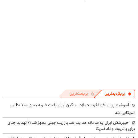
◗پرسش‌نامه رو
۱۴۰۴
لمینت سفید
در منزل درمان
پر کن◖
میکنه
کنی! 👈🏻
(40%تخفیف)
پرسش‌نامه
پربازدیدترین
پربحث‌ترین
آسوشیتدپرس افشا کرد: حملات سنگین ایران باعث ضربه مغزی ۷۰۰ نظامی
آمریکایی شد
خیبرشکن ایران به سامانه هدایت ضدپارازیت چینی مجهز شد؟/ تهدید جدی
برای پاتریوت و تاد آمریکا