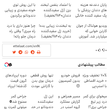
پایان دغدغه هزینه
با اعتماد بنفس لبخند
با این روش توی
های دندان پزشکی با
بزن (ژل سفیدکننده
خونه،سفیدی و زیبایی
پک سفید کننده خانگی
دندان40%تخفیف)
دندوناتو برگردون
(40%off)
ویدیو هولناک از جوان
به لبخندت زیبایی بده!
چرا هنوز داری با درد
کارتن خوابی که
(خرید ژل سفیدکننده
راه میری؟ وقتی راه
میلیاردر شد. آموزش
دندان با40%تخفیف)
درمان جلو پاته!
رایگان
۰
۰
مطالب پیشنهادی
70٪ تخفیف ویژه
فروش خودرو
تنها روش قطعی
دوره ایرپاد‌های
+ خرید اقساطی
بدون کمیسیون
درمان بوی بدن
گرون قیمت
با اسنپ‌پی
😍
با گارانتی عودت
گذشته! ایرپاد
وجه‼️ همین الان
بلوتوثی فقط
میخوای برای کمر
مسیر همراهی و
این ژل
جراحی کمر
ببین
1,399,000 تومان
درد زیر تیغ
گزارش عملکرد
سفیدکننده
ممنوع شد⛔
جراحی بری؟!
گروه اسنپ در
دندوناتو در حد
میتونی کمرت رو