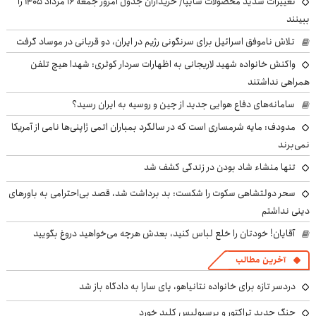
تغییرات شدید محصولات سایپا/ خریداران جدول امروز جمعه ۱۶ مرداد ۱۴۰۵ را
ببینند
تلاش ناموفق اسرائیل برای سرنگونی رژیم در ایران، دو قربانی در موساد گرفت
واکنش خانواده شهید لاریجانی به اظهارات سردار کوثری: شهدا هیچ تلفن
همراهی نداشتند
سامانه‌های دفاع هوایی جدید از چین و روسیه به ایران رسید؟
مدودف: مایه شرمساری است که در سالگرد بمباران اتمی ژاپنی‌ها نامی از آمریکا
نمی‌برند
تنها منشاء شاد بودن در زندگی کشف شد
سحر دولتشاهی سکوت را شکست: بد برداشت شد، قصد بی‌احترامی به باورهای
دینی نداشتم
آقایان! خودتان را خلع لباس کنید، بعدش هرچه می‌خواهید دروغ بگویید
آخرین مطالب
دردسر تازه برای خانواده نتانیاهو، پای سارا به دادگاه باز شد
جنگ جدید تراکتور و پرسپولیس کلید خورد