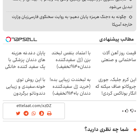
تبدیل می‌شود
چگونه به «جنگ هرمز» پایان دهیم؛ به روایت سخنگوی فارسی‌زبان وزارت
خارجه آمریکا
مطالب پیشنهادی
قیمت روز آهن آلات
با اعتماد بنفس لبخند
پایان دغدغه هزینه
ساختمانی و صنعتی
بزن (ژل سفیدکننده
های دندان پزشکی با
دندان40%تخفیف)
پک سفید کننده خانگی
این کرم جلبک، جوری
به لبخندت زیبایی بده!
با این روش توی
چروکاتو صاف میکنه که
(خرید ژل سفیدکننده
خونه،سفیدی و زیبایی
انگار بوتاکس کردی!
دندان با40%تخفیف)
دندوناتو برگردون
(تخفیف ویژه)
(40%off)
۰
۰
شما چه نظری دارید؟