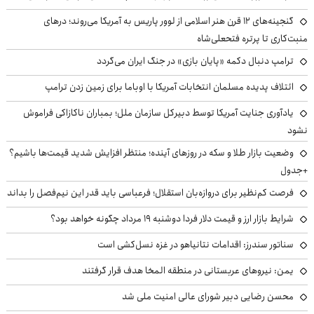
گنجینه‌های ۱۲ قرن هنر اسلامی از لوور پاریس به آمریکا می‌روند؛ درهای
منبت‌کاری تا پرتره فتحعلی‌شاه
ترامپ دنبال دکمه «پایان بازی» در جنگ ایران می‌گردد
ائتلاف پدیده مسلمان انتخابات آمریکا با اوباما برای زمین زدن ترامپ
یادآوری جنایت آمریکا توسط دبیرکل سازمان ملل؛ بمباران ناکازاکی فراموش
نشود
وضعیت بازار طلا و سکه در روزهای آینده؛ منتظر افزایش شدید قیمت‌ها باشیم؟
+جدول
فرصت کم‌نظیر برای دروازه‌بان استقلال؛ فرعباسی باید قدر این نیم‌فصل را بداند
شرایط بازار ارز و قیمت دلار فردا دوشنبه ۱۹ مرداد چگونه خواهد بود؟
سناتور سندرز: اقدامات نتانیاهو در غزه نسل‌کشی است
یمن: نیروهای عربستانی در منطقه المخا هدف قرار گرفتند
محسن رضایی دبیر شورای عالی امنیت ملی شد