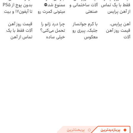
فقط با یک تماس
آلات ساختمانی و
ممنوع شد⛔
بدون پوچ از PS5
از آهن پرایس
صنعتی
میتونی کمرت رو
تا آیفون17 و بیت
در منزل درمان
کوین 🔥
آهن پرایس،
با کرم جوانساز
چرا درد زانو را
قیمت روز آهن
کنی! 👈🏻
قیمت روز آهن
جلبک، پیری رو
تحمل می‌کنی؟
آلات فقط با یک
پرسش‌نامه
آلات
معکوس
خیلی ساده
تماس از آهن
کن(50%
درمنزل درمانش
پرایس
تخفیف)
کن
پربازدیدترین
پربحث‌ترین