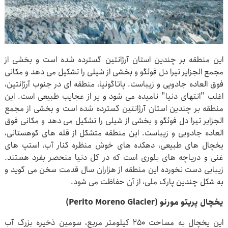
این منطقه بر چندین استان آرژانتین گسترده شده است و بخشی از
مجمع الجزایر تیرا دل فوئگو و بخشی از شیلی را تشکیل می دهد و مکانی
فوق العاده جادویی و زیباست. پاتاگونیا، منطقه ای در جنوب آرژانتین،
اغلب "انتهای دنیا" نامیده می شود و پر از عجایب طبیعی است. این
منطقه بر چندین استان آرژانتین گسترده شده است و بخشی از مجمع
الجزایر تیرا دل فوئگو و بخشی از شیلی را تشکیل می دهد و مکانی فوق
العاده جادویی و زیباست. این منطقه متشکل از قله های کوهستانی،
یخچال های طبیعی، دهکده های خوش منظره کنار آب، استپ های
غنی و دریاچه های بلوری است که در کل دنیا منحصر بفرد هستند.
زیبایی دست نخورده این منطقه از هزاران سال قدمت سخن می گوید و
به شکل چندین پارک ملی، از آن حفاظت می شود.
یخچال پریتو مورنو (Perito Moreno Glacier)
این یخچال به مساحت ۲۵۰ کیلومتر مربع، سومین ذخیره بزرگ آب