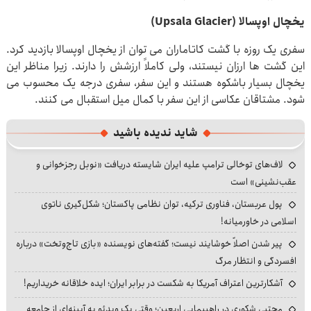
یخچال اوپسالا (Upsala Glacier)
سفری یک روزه با گشت کاتاماران می توان از یخچال اوپسالا بازدید کرد.
این گشت ها ارزان نیستند، ولی کاملاً ارزشش را دارند. زیرا مناظر این
یخچال بسیار باشکوه هستند و این سفر، سفری درجه یک محسوب می
شود. مشتاقان عکاسی از این سفر با کمال میل استقبال می کنند.
شاید ندیده باشید
لاف‌های توخالی ترامپ علیه ایران شایسته دریافت «نوبل رجزخوانی و
عقب‌نشینی» است
پول عربستان، فناوری ترکیه، توان نظامی پاکستان؛ شکل‌گیری ناتوی
اسلامی در خاورمیانه!
پیر شدن اصلاً خوشایند نیست؛ گفته‌های نویسنده «بازی تاج‌وتخت» درباره
افسردگی و انتظار مرگ
آشکارترین اعتراف آمریکا به شکست در برابر ایران؛ ایده خلاقانه خریداریم!
مجتبی شکوری در راهپیمایی اربعین؛ وقتی یک ویدئو به آیینه‌ای از جامعه