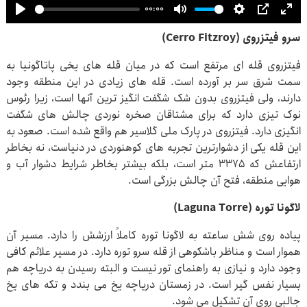
00:00
Play
Mute
Settings
PIP
Ent
سرو فیتزروی (Cerro Fitzroy)
full
فیتزروی قله ای مرتفع است که در میان قله های یخی پاتاگونیا به
سمت شرق سر بر آورده است. قله های زیادی در این منطقه وجود
دارند، ولی فیتزروی بدون شک شگفت انگیز ترین آنها است، زیرا رئوس
نوک تیزی دارد که برای مشتاقان صخره نوردی چالش های شگفت
انگیزی دارد. فیتزروی در پارک ملی گلاسیر هم واقع شده است. صعود به
این قله یکی از دشوارترین تجربه های کوهنوردی در دنیاست، نه بخاطر
ارتفاعش که ۳۳۷۵ متر است، بلکه بیشتر بخاطر شرایط دشوار آب و
هوایی منطقه، فتح آن چالش بزرگی است.
لاگونا توره (Laguna Torre)
پیاده روی شش ساعته به لاگونا توره کاملاً ارزشش را دارد. مسیر آن
هموار است و مناظر باشکوهی از قله سرو توره دارد. در مسیر علائم کافی
وجود دارد و نیازی به راهنمای تور نیست و البته رسیدن به دریاچه هم
بسیار نفس گیر است. در زمستان دریاچه یخ می بندد و تکه های یخ
جالبی روی آن تشکیل می شود.