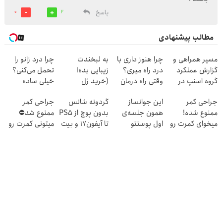
پاسخ
0
2
مطالب پیشنهادی
مسیر همراهی و
چرا هنوز داری با
به لبخندت
چرا درد زانو را
گزارش عملکرد
درد راه میری؟
زیبایی بده!
تحمل می‌کنی؟
گروه اسنپ در
وقتی راه درمان
(خرید ژل
خیلی ساده
۱۴۰۴
جلو پاته!
سفیدکننده
درمنزل درمانش
جراحی کمر
این جوانساز
گردونه شانس
جراحی کمر
دندان
کن
ممنوع شده!
همون جلسه‌ی
بدون پوچ از PS5
ممنوع شد⛔
با40%تخفیف)
میخوای کمرت رو
اول پوستتو
تا آیفون17 و بیت
میتونی کمرت رو
در منزل درمان
جوونتر می‌کنه ✨
کوین 🔥
در منزل درمان
کنی؟
2سال ماندگاری
کنی! 👈🏻
((پرسش‌نامه))
داره
پرسش‌نامه