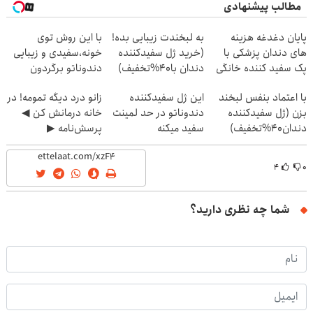
مطالب پیشنهادی
پایان دغدغه هزینه
به لبخندت زیبایی بده!
با این روش توی
های دندان پزشکی با
(خرید ژل سفیدکننده
خونه،سفیدی و زیبایی
پک سفید کننده خانگی
دندان با40%تخفیف)
دندوناتو برگردون
(40%off)
با اعتماد بنفس لبخند
این ژل سفیدکننده
زانو درد دیگه تمومه! در
بزن (ژل سفیدکننده
دندوناتو در حد لمینت
خانه درمانش کن ◀
دندان40%تخفیف)
سفید میکنه
پرسش‌نامه ▶
(40%تخفیف)
۴
۰
شما چه نظری دارید؟