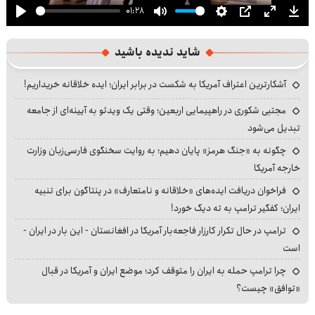
01:28
Play
Mute
Settings
PIP
Enter
Dow
fullscre
شاید ندیده باشید
آشکارترین اعتراف آمریکا به شکست در برابر ایران؛ ایده خلاقانه خریداریم!
مجتبی شکوری در راهپیمایی اربعین؛ وقتی یک ویدئو به آیینه‌ای از جامعه
تبدیل می‌شود
چگونه به «جنگ هرمز» پایان دهیم؛ به روایت سخنگوی فارسی‌زبان وزارت
خارجه آمریکا
فراخوان دریافت ایده‌های «خلاقانه و نامتعارف» در پنتاگون برای تنبیه
ایران؛ کفگیر ترامپ به ته دیگ خورد!
ترامپ در حال تکرار کارزار فاجعه‌بار آمریکا در افغانستان - این بار در ایران -
است
چرا ترامپ حمله به ایران را متوقف کرد؛ موضع ایران و آمریکا در قبال
«توافق» چیست؟