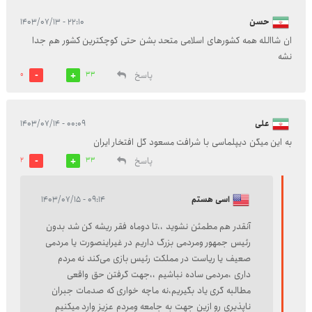
حسن
۲۲:۱۰ - ۱۴۰۳/۰۷/۱۳
ان شاالله همه کشورهای اسلامی متحد بشن حتی کوچکترین کشور هم جدا
نشه
پاسخ
0
33
علی
۰۰:۰۹ - ۱۴۰۳/۰۷/۱۴
به این میگن دیپلماسی با شرافت مسعود گل افتخار ایران
پاسخ
2
33
اسی هستم
۰۹:۱۴ - ۱۴۰۳/۰۷/۱۵
آنقدر هم مطمئن نشوید ،،تا دوماه فقر ریشه کن شد بدون
رئیس جمهور ومردمی بزرگ داریم در غیراینصورت یا مردمی
صعیف یا ریاست در مملکت رئیس بازی می‌کند نه مردم
داری ،مردمی ساده نباشیم ،،جهت گرفتن حق واقعی
مطالبه گری یاد بگیریم،نه ماچه خواری که صدمات جبران
ناپذیری رو ازین جهت به جامعه ومردم عزیز وارد میکنیم