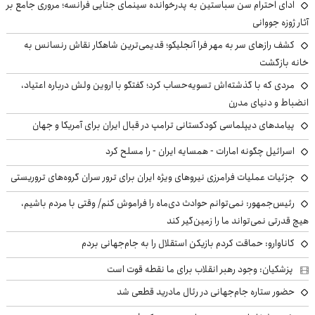
ادای احترام سن سباستین به پدرخوانده سینمای جنایی فرانسه؛ مروری جامع بر
آثار ژوزه جووانی
کشف رازهای سر به مهر فرا آنجلیکو؛ قدیمی‌ترین شاهکار نقاش رنسانس به
خانه بازگشت
مردی که با گذشته‌اش تسویه‌حساب کرد؛ گفتگو با اروین ولش درباره اعتیاد،
انضباط و دنیای مدرن
پیامدهای دیپلماسی کودکستانی ترامپ در قبال ایران برای آمریکا و جهان
اسرائیل چگونه امارات - همسایه ایران - را مسلح کرد
جزئیات عملیات فرامرزی نیروهای ویژه ایران برای ترور سران گروه‌های تروریستی
رئیس‌جمهور: نمی‌توانم حوادث دی‌ماه را فراموش کنم/ وقتی با مردم باشیم،
هیچ قدرتی نمی‌تواند ما را زمین‌گیر کند
کاناوارو: حماقت کردم بازیکن استقلال را به جام‌جهانی بردم
پزشکیان: وجود رهبر انقلاب برای ما نقطه قوت است
حضور ستاره جام‌جهانی در رئال مادرید قطعی شد