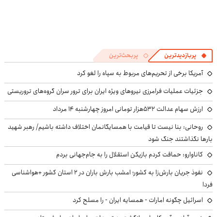
پربازدیدترین
پربحث‌ترین
آمریکا برخی از تحریم‌های مربوط به سپاه را لغو کرد
جزئیات عملیات فرامرزی نیروهای ویژه ایران برای ترور سران گروه‌های تروریستی
ارزش سهام عدالت ۵۳۲هزار تومانی امروز چهارشنبه ۱۴ مرداد
روحانی: بنا نیست تا قیامت با همسایگانمان اختلاف داشته باشیم/ رهبر شهید
بارها نگذاشتند جنگ شود
کاناوارو: حماقت کردم بازیکن استقلال را به جام‌جهانی بردم
نفوذ جریان بارش‌زا به کشور؛ امشب بارش باران در ۲ استان کشور +هواشناسی
فردا
اسرائیل چگونه امارات - همسایه ایران - را مسلح کرد